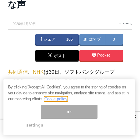
な声
2020年4月30日
ニュース
シェア
105
はてブ
3
Pocket
ポスト
共同通信
、
NHK
は30日、ソフトバンクグループ
（SBG）が同日、2020年3月期の連結純損益がこれま
By clicking “Accept All Cookies”, you agree to the storing of cookies on
で見込んでいた7500億円の赤字から拡大し、9000億円
your device to enhance site navigation, analyze site usage, and assist in
の赤字になると発表したことを報じた。
our marketing efforts.
Coolie policy
ok
NHK
によると、アメリカのシェアオフィス大手で投資
×
先のウィーワーク（WeWork）関連の損失などが膨ら
settings
み、15年ぶりの最終赤字、過去最大の赤字幅で着地す