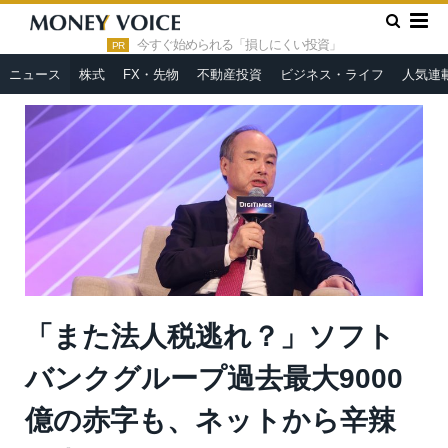
»
»
HOME
ニュース
「また法人税逃れ？」ソフトバンクグルー
プ過去最大9000億の赤字も、ネットから辛辣な声
今すぐ始められる「損しにくい投資」
PR
ニュース
株式
FX・先物
不動産投資
ビジネス・ライフ
人気連
「また法人税逃れ？」ソフト
バンクグループ過去最大9000
億の赤字も、ネットから辛辣