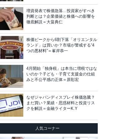
増資発表で株価急落…投資家がすべき
判断とは？企業価値と株価への影響を
徹底解説＝大畠典仁
株価ピークから6割下落「オリエンタル
ランド」は買いか？市場が警戒する“4
つの悪材料”＝峯岸恭一
4月開始「独身税」は本当に増税ではな
いのか？子ども・子育て支援金の仕組
みと不公平感の正体＝原彰宏
なぜジャパンディスプレイ株価急騰？
まだ買い？業績・思惑材料と投資リス
クを解説＝金融ライターK.Y
人気コーナー