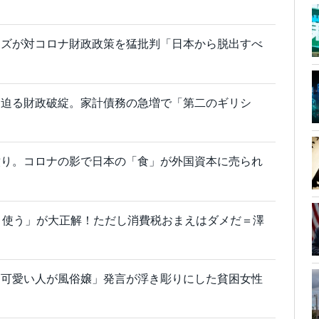
ーズが対コロナ財政政策を猛批判「日本から脱出すべ
も迫る財政破綻。家計債務の急増で「第二のギリシ
憤り。コロナの影で日本の「食」が外国資本に売られ
と使う」が大正解！ただし消費税おまえはダメだ＝澤
ら可愛い人が風俗嬢」発言が浮き彫りにした貧困女性