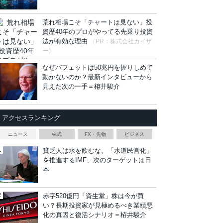
荒れ相場こそ「チャートは見ない」投
資歴40年のプロがやってる先乗り投資
法が有効な理由
（PR：株式会社カイザ
ー）
なぜバフェットは50兆円を握りしめて
動かないのか？最新インタビューから
見えた次の一手＝栫井駿介
アクセスランキング
ニュース
株式
FX・先物
ビジネス
貧乏人は水を飲むな。「水道民営化」
を推進するIMF、次のターゲットは日
本
赤字520億円「資生堂」株は今が買
い？長期投資家が見極めるべき業績悪
化の真因と復活シナリオ＝栫井駿介