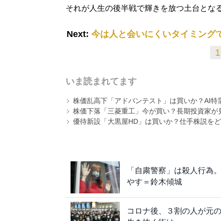
それが人生の後半戦で輝きを放つ土台とな
Next:
今は人と会いにくいタイミング
1
いま読まれてます
株価乱高下「アドバンテスト」は買いか？AI特
株価下落「三菱重工」今が買い？長期投資家が見
優待新設「大黒屋HD」は買いか？仕手株説をど
「自粛警察」は殺人行為。
やす＝鈴木傾城
コロナ後、３割の人が元