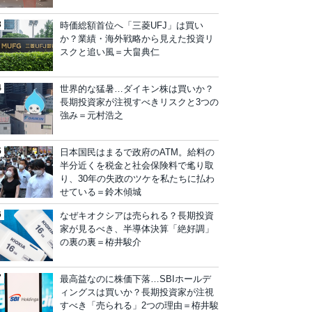
時価総額首位へ「三菱UFJ」は買い
か？業績・海外戦略から見えた投資リ
スクと追い風＝大畠典仁
世界的な猛暑…ダイキン株は買いか？
長期投資家が注視すべきリスクと3つの
強み＝元村浩之
日本国民はまるで政府のATM。給料の
半分近くを税金と社会保険料で毟り取
り、30年の失政のツケを私たちに払わ
せている＝鈴木傾城
なぜキオクシアは売られる？長期投資
家が見るべき、半導体決算「絶好調」
の裏の裏＝栫井駿介
最高益なのに株価下落…SBIホールデ
ィングスは買いか？長期投資家が注視
すべき「売られる」2つの理由＝栫井駿