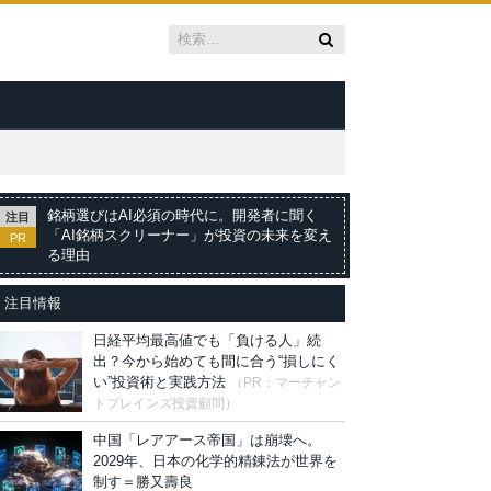
銘柄選びはAI必須の時代に。開発者に聞く
注目
「AI銘柄スクリーナー」が投資の未来を変え
PR
る理由
注目情報
日経平均最高値でも「負ける人」続
出？今から始めても間に合う“損しにく
い”投資術と実践方法
（PR：マーチャン
トブレインズ投資顧問）
中国「レアアース帝国」は崩壊へ。
2029年、日本の化学的精錬法が世界を
制す＝勝又壽良