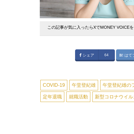
この記事が気に入ったらXでMONEY VOICE
シェア
64
はて
COVID-19
午堂登紀雄
午堂登紀雄の
定年退職
就職活動
新型コロナウイル