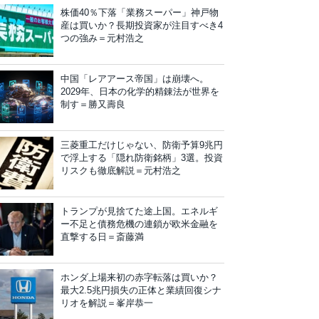
株価40％下落「業務スーパー」神戸物
産は買いか？長期投資家が注目すべき4
つの強み＝元村浩之
中国「レアアース帝国」は崩壊へ。
2029年、日本の化学的精錬法が世界を
制す＝勝又壽良
三菱重工だけじゃない、防衛予算9兆円
で浮上する「隠れ防衛銘柄」3選。投資
リスクも徹底解説＝元村浩之
トランプが見捨てた途上国。エネルギ
ー不足と債務危機の連鎖が欧米金融を
直撃する日＝斎藤満
ホンダ上場来初の赤字転落は買いか？
最大2.5兆円損失の正体と業績回復シナ
リオを解説＝峯岸恭一