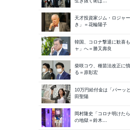
生き抜く術は…
天才投資家ジム・ロジャ
き」＝花輪陽子
韓国、コロナ撃退に歓喜
ャ」へ＝勝又壽良
柴咲コウ、種苗法改正に
る＝原彰宏
10万円給付金は「パーッ
田聖陽
岡村隆史「コロナ明けた
の地獄＝鈴木…