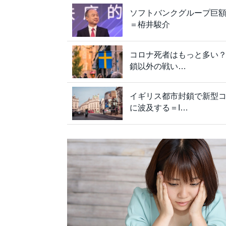
ソフトバンクグループ巨額
＝栫井駿介
コロナ死者はもっと多い
鎖以外の戦い…
イギリス都市封鎖で新型
に波及する＝I…