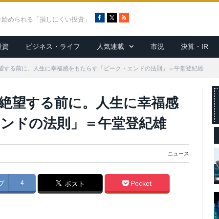
F
X
R
ぐ始められる「損しにくい投資」
a
S
c
S
投資
ビジネス・ライフ
人気連載
市況
決算・IR
e
b
o
望する前に。人生に幸福感をもたらす「ピーク・エンドの法則」＝午堂登紀雄
o
k
絶望する前に。人生に幸福感
ンドの法則」＝午堂登紀雄
ニュース
ブ
4
Pocket
ポスト