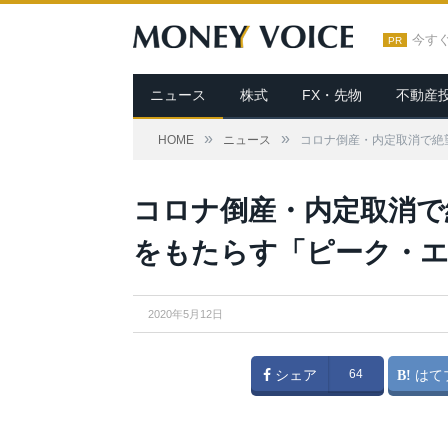
今す
PR
ニュース
株式
FX・先物
不動産
»
»
HOME
ニュース
コロナ倒産・内定取消で絶
コロナ倒産・内定取消で
をもたらす「ピーク・エ
2020年5月12日
シェア
64
はて