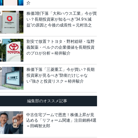
介
株価3割下落「大和ハウス工業」今が買
い？長期投資家が知るべき“34.9％減
益”の原因と今後の成長性＝元村浩之
割安で放置？トヨタ・野村総研・塩野
義製薬・ベルクの企業価値を長期投資
のプロが分析＝栫井駿介
株価下落「三菱重工」今が買い？長期
投資家が見るべき“防衛だけじゃな
い”強さと投資リスク＝栫井駿介
編集部のオススメ記事
中古住宅ブームで恩恵！株価上昇が見
込める「リフォーム関連」注目銘柄4選
＝田嶋智太郎