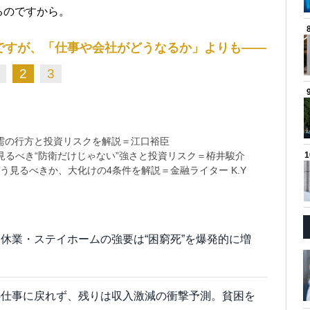
るのですから。
ですが、「仕事や会社がどうなるか」よりも――
2
3
需の行方と投資リスクを解説＝江口裕臣
るべき“防衛だけじゃない”強さと投資リスク＝栫井駿介
う見るべきか、大化けの4条件を解説＝金融ライター K.Y
休業・ステイホームの強要は“困窮死”を爆発的に増
の仕事に戻れず、残りは収入激減の衝撃予測。貧困を