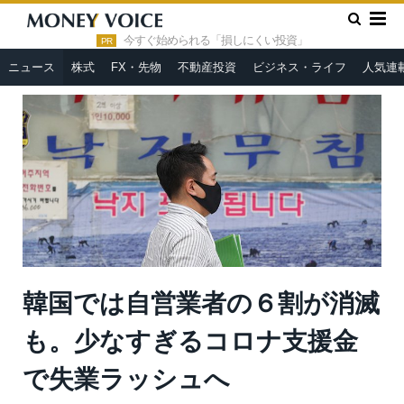
»
»
HOME
ニュース
韓国では自営業者の６割が消滅も。少なす
ぎるコロナ支援金で失業ラッシュへ
今すぐ始められる「損しにくい投資」
PR
ニュース
株式
FX・先物
不動産投資
ビジネス・ライフ
人気連
韓国では自営業者の６割が消滅
も。少なすぎるコロナ支援金
で失業ラッシュへ