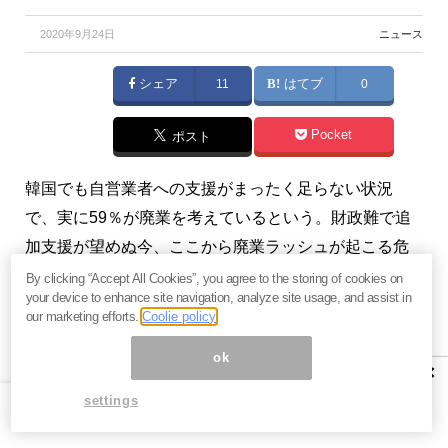
2020年9月24日
ニュース
シェア
11
はてブ
0
Pocket
ポスト
韓国でも自営業者への支援がまったく足らない状況
で、実に59％が廃業を考えているという。財政難で追
加支援が望めぬ今、ここから廃業ラッシュが起こる危
険がある。（『
2011年 韓国経済危機の軌跡（週間 韓国
By clicking “Accept All Cookies”, you agree to the storing of cookies on
your device to enhance site navigation, analyze site usage, and assist in
経済）
』）
our marketing efforts.
Coolie policy
ok
【関連】
安倍辞任にぬか喜びの韓国が「日本への非
×
礼」と反日を反省しだしたワケ＝勝又壽良
settings