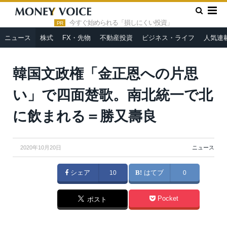
»
»
HOME
ニュース
韓国文政権「金正恩への片思い」で四面楚
歌。南北統一で北に飲まれる＝勝又壽良
今すぐ始められる「損しにくい投資」
PR
ニュース
株式
FX・先物
不動産投資
ビジネス・ライフ
人気連
韓国文政権「金正恩への片思
い」で四面楚歌。南北統一で北
に飲まれる＝勝又壽良
2020年10月20日
ニュース
シェア
10
はてブ
0
Pocket
ポスト