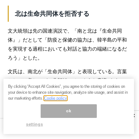
北は生命共同体を拒否する
文大統領は先の国連演説で、「南と北は『生命共同
体』」だとして「防疫と保健の協力は、韓半島の平和
を実現する過程においても対話と協力の端緒になるだ
ろう」とした。
文氏は、南北が「生命共同体」と表現している。言葉
としては美しいが、北朝鮮にそのような意識がゼロで
By clicking “Accept All Cookies”, you agree to the storing of cookies on
ある。
your device to enhance site navigation, analyze site usage, and assist in
our marketing efforts.
Coolie policy
韓国の公務員が、海上で漂流しているにも関わらず救
ok
助せず射殺された。また、過去には韓国観光客が北朝
×
鮮海岸で射殺される事件も起こった。朝鮮同胞に対し
settings
て、これほどまでに無慈悲な扱いをする北朝鮮に、韓