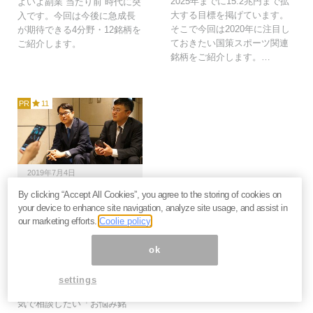
2025年までに15.2兆円まで拡
よいよ副業“当たり前”時代に突
大する目標を掲げています。
入です。今回は今後に急成長
そこで今回は2020年に注目し
が期待できる4分野・12銘柄を
ておきたい国策スポーツ関連
ご紹介します。
銘柄をご紹介します。…
PR
11
2019年7月4日
By clicking “Accept All Cookies”, you agree to the storing of cookies on
オンキヨー、インパクト
your device to enhance site navigation, analyze site usage, and assist in
HD…投資歴4年の編集C
our marketing efforts.
Coolie policy
が持ち株をプロに本気で
銘柄相談！その結果は？
ok
個別株投資歴4年、ファンダメ
ンタルズの勉強を始めて2年の
settings
マネーボイス編集Cが今回、本
気で相談したい「お悩み銘