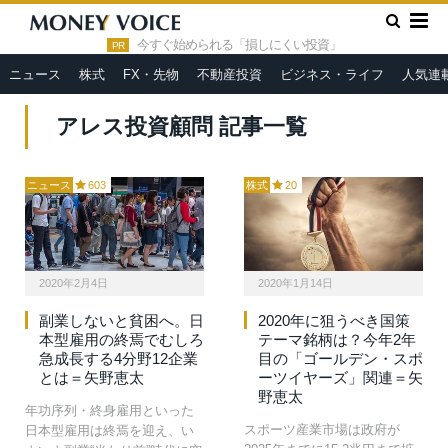
»
HOME
アレス投資顧問
今すぐ始められる「損しにくい投資」
PR
ニュース
株式
FX・先物
不動産投資
ビジネス・ライフ
人気連
アレス投資顧問 記事一覧
ニュース
603
株式
20
2020年2月4日
2020年1月14日
副業しないと貧困へ。日
2020年に狙うべき国策
本型雇用の終焉でむしろ
テーマ銘柄は？今年2年
急成長する4分野12企業
目の「ゴールデン・スポ
とは＝矢野恵太
ーツイヤーズ」関連＝矢
野恵太
年功序列・終身雇用といった
スポーツ産業市場は政府が
日本型雇用は終焉を迎え、い