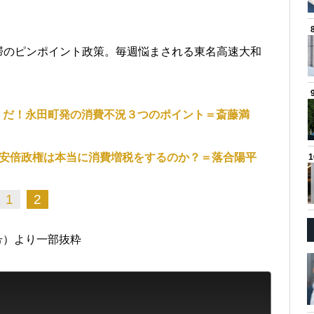
滞のピンポイント政策。毎週悩まされる東名高速大和
」だ！永田町発の消費不況３つのポイント＝斎藤満
」安倍政権は本当に消費増税をするのか？＝落合陽平
1
2
日号）より一部抜粋