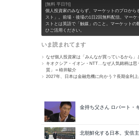
[無料 平日刊]
個人投資家のみならず、マーケットのプロから
スト」。前場・後場の1日2回無料配信。マー
ストとは英語で「触媒」のこと。マーケットの
ひご活用ください。
いま読まれてます
なぜ個人投資家は「みんなが買っているから」
キオクシア・イオン・NTT…なぜ人気銘柄は
質」＝栫井駿介
2027年、日本は金融危機に向かう？長期金利
金持ち父さん ロバート・
北朝鮮化する日本。安倍主