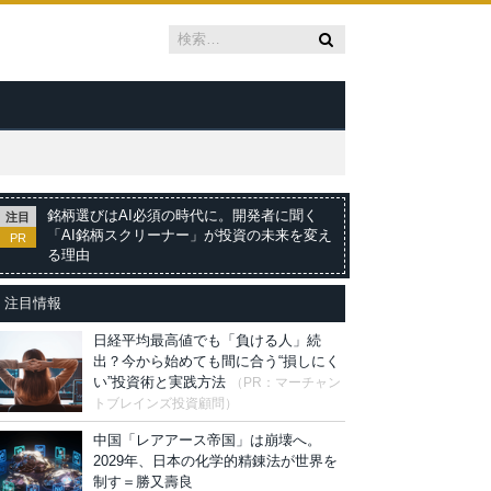
銘柄選びはAI必須の時代に。開発者に聞く
注目
「AI銘柄スクリーナー」が投資の未来を変え
PR
る理由
注目情報
日経平均最高値でも「負ける人」続
出？今から始めても間に合う“損しにく
い”投資術と実践方法
（PR：マーチャン
トブレインズ投資顧問）
中国「レアアース帝国」は崩壊へ。
2029年、日本の化学的精錬法が世界を
制す＝勝又壽良