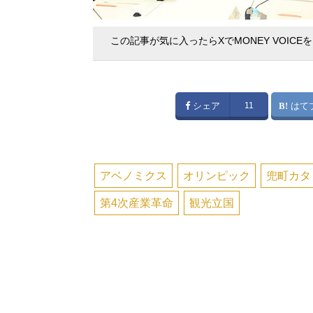
この記事が気に入ったらXでMONEY VOICE
シェア
11
はて
アベノミクス
オリンピック
兜町カタ
第4次産業革命
観光立国