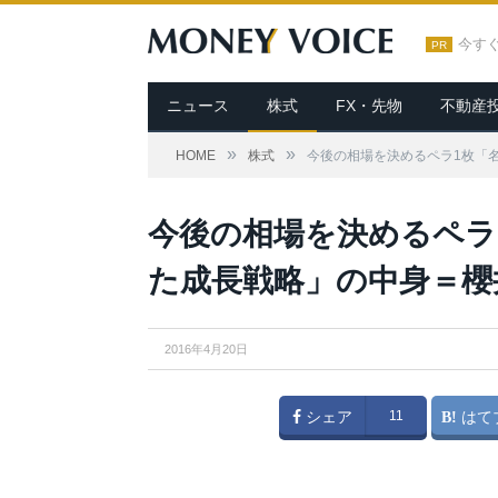
今す
PR
ニュース
株式
FX・先物
不動産
»
»
HOME
株式
今後の相場を決めるペラ1枚「名
From 首相官邸ホームページ
今後の相場を決めるペラ1
た成長戦略」の中身＝櫻
2016年4月20日
シェア
11
はて