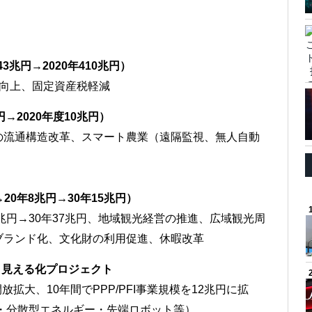
3兆円→2020年410兆円）
性向上、固定資産税軽減
円→2020年度10兆円）
の流通構造改革、スマート農業（遠隔監視、無人自動
20年8兆円→30年15兆円）
兆円→30年37兆円、地域観光経営の推進、広域観光周
ブランド化、文化財の利用促進、休暇改革
ク見える化プロジェクト
放拡大、10年間でPPP/PFI事業規模を12兆円に拡
行・分散型エネルギー・先端ロボット等）