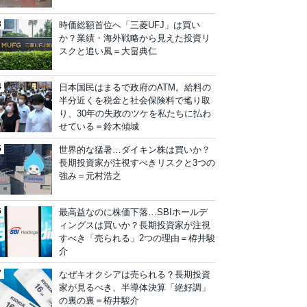
時価総額首位へ「三菱UFJ」は買い
か？業績・海外戦略から見えた投資リ
スクと追い風＝大畠典仁
日本国民はまるで政府のATM。給料の
半分近くを税金と社会保険料で毟り取
り、30年の失政のツケを私たちに払わ
せている＝鈴木傾城
世界的な猛暑…ダイキン株は買いか？
長期投資家が注視すべきリスクと3つの
強み＝元村浩之
最高益なのに株価下落…SBIホールデ
ィングスは買いか？長期投資家が注視
すべき「売られる」2つの理由＝栫井駿
介
なぜキオクシアは売られる？長期投資
家が見るべき、半導体決算「絶好調」
の裏の裏＝栫井駿介