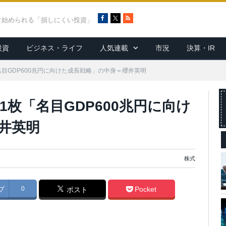
F
X
R
ぐ始められる「損しにくい投資」
a
S
c
S
投資
ビジネス・ライフ
人気連載
市況
決算・IR
e
b
o
目GDP600兆円に向けた成長戦略」の中身＝櫻井英明
o
k
枚「名目GDP600兆円に向け
井英明
株式
ブ
0
Pocket
ポスト