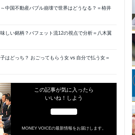
よ～中国不動産バブル崩壊で世界はどうなる？＝栫井
味しい銘柄？バフェット流12の視点で分析＝八木翼
はどっち？ おごってもらう女 vs 自分で払う女＝
この記事が気に入ったら
いいね！しよう
MONEY VOICEの最新情報をお届けします。