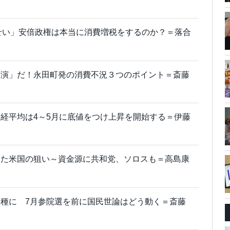
せい」安倍政権は本当に消費増税をするのか？＝落合
自演」だ！永田町発の消費不況３つのポイント＝斎藤
経平均は4～5月に底値をつけ上昇を開始する＝伊藤
した米国の狙い～資金源に共和党、ソロスも＝高島康
種に 7月参院選を前に国民世論はどう動く＝斎藤