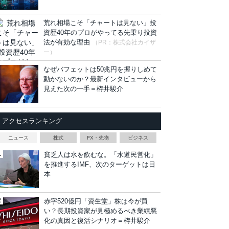
荒れ相場こそ「チャートは見ない」投
資歴40年のプロがやってる先乗り投資
法が有効な理由
（PR：株式会社カイザ
ー）
なぜバフェットは50兆円を握りしめて
動かないのか？最新インタビューから
見えた次の一手＝栫井駿介
アクセスランキング
ニュース
株式
FX・先物
ビジネス
貧乏人は水を飲むな。「水道民営化」
を推進するIMF、次のターゲットは日
本
赤字520億円「資生堂」株は今が買
い？長期投資家が見極めるべき業績悪
化の真因と復活シナリオ＝栫井駿介