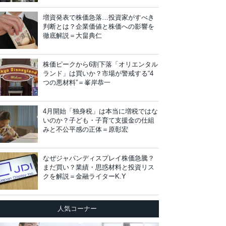
増資発表で株価急落…投資家がすべき
判断とは？企業価値と株価への影響を
徹底解説＝大畠典仁
株価ピークから6割下落「オリエンタル
ランド」は買いか？市場が警戒する“4
つの悪材料”＝峯岸恭一
4月開始「独身税」は本当に増税ではな
いのか？子ども・子育て支援金の仕組
みと不公平感の正体＝原彰宏
なぜジャパンディスプレイ株価急騰？
まだ買い？業績・思惑材料と投資リス
クを解説＝金融ライターK.Y
人気コーナー