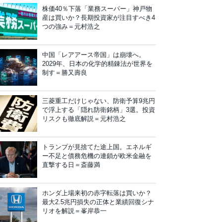
株価40％下落「業務スーパー」神戸物
産は買いか？長期投資家が注目すべき4
つの強み＝元村浩之
中国「レアアース帝国」は崩壊へ。
2029年、日本の化学的精錬法が世界を
制す＝勝又壽良
三菱重工だけじゃない、防衛予算9兆円
で浮上する「隠れ防衛銘柄」3選。投資
リスクも徹底解説＝元村浩之
トランプが見捨てた途上国。エネルギ
ー不足と債務危機の連鎖が欧米金融を
直撃する日＝斎藤満
ホンダ上場来初の赤字転落は買いか？
最大2.5兆円損失の正体と業績回復シナ
リオを解説＝峯岸恭一