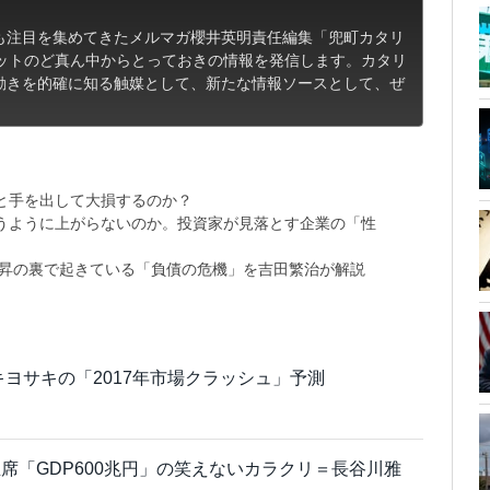
も注目を集めてきたメルマガ櫻井英明責任編集「兜町カタリ
ケットのど真ん中からとっておきの情報を発信します。カタリ
動きを的確に知る触媒として、新たな情報ソースとして、ぜ
と手を出して大損するのか？
思うように上がらないのか。投資家が見落とす企業の「性
上昇の裏で起きている「負債の危機」を吉田繁治が解説
キヨサキの「2017年市場クラッシュ」予測
席「GDP600兆円」の笑えないカラクリ＝長谷川雅