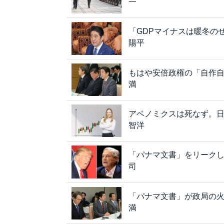
一
「GDPマイナスは暖冬の
陽平
もはや安倍政権の「自作
満
アベノミクスは死なず。日
智洋
「パナマ文書」をリーク
司
「パナマ文書」が政局の火
満