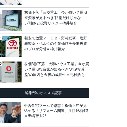
株価下落「三菱重工」今が買い？長期
投資家が見るべき“防衛だけじゃな
い”強さと投資リスク＝栫井駿介
割安で放置？トヨタ・野村総研・塩野
義製薬・ベルクの企業価値を長期投資
のプロが分析＝栫井駿介
株価3割下落「大和ハウス工業」今が買
い？長期投資家が知るべき“34.9％減
益”の原因と今後の成長性＝元村浩之
編集部のオススメ記事
中古住宅ブームで恩恵！株価上昇が見
込める「リフォーム関連」注目銘柄4選
＝田嶋智太郎