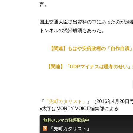
言。
国土交通大臣提出資料の中にあったのが渋
トンネルの渋滞解消もあった。
【関連】もはや安倍政権の「自作自演
【関連】「GDPマイナスは暖冬のせい
『
「兜町カタリスト」
』（2016年4月20
※太字はMONEY VOICE編集部による
無料メルマガ好評配信中
「兜町カタリスト」