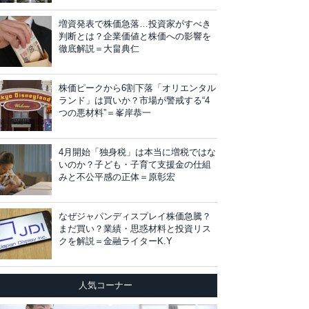
増資発表で株価急落…投資家がすべき
判断とは？企業価値と株価への影響を
徹底解説＝大畠典仁
株価ピークから6割下落「オリエンタル
ランド」は買いか？市場が警戒する“4
つの悪材料”＝峯岸恭一
4月開始「独身税」は本当に増税ではな
いのか？子ども・子育て支援金の仕組
みと不公平感の正体＝原彰宏
なぜジャパンディスプレイ株価急騰？
まだ買い？業績・思惑材料と投資リス
クを解説＝金融ライターK.Y
人気コーナー