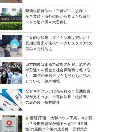
時価総額首位へ「三菱UFJ」は買い
か？業績・海外戦略から見えた投資リ
スクと追い風＝大畠典仁
世界的な猛暑…ダイキン株は買いか？
長期投資家が注視すべきリスクと3つの
強み＝元村浩之
日本国民はまるで政府のATM。給料の
半分近くを税金と社会保険料で毟り取
り、30年の失政のツケを私たちに払わ
せている＝鈴木傾城
なぜキオクシアは売られる？長期投資
家が見るべき、半導体決算「絶好調」
の裏の裏＝栫井駿介
株価3割下落「大和ハウス工業」今が買
い？長期投資家が知るべき“34.9％減
益”の原因と今後の成長性＝元村浩之