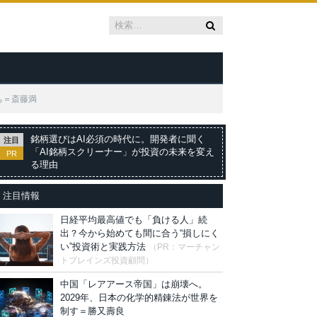
ち＝斎藤満
銘柄選びはAI必須の時代に。開発者に聞く
注目
「AI銘柄スクリーナー」が投資の未来を変え
PR
る理由
注目情報
日経平均最高値でも「負ける人」続
出？今から始めても間に合う“損しにく
い”投資術と実践方法
（PR：マーチャン
トブレインズ投資顧問）
中国「レアアース帝国」は崩壊へ。
2029年、日本の化学的精錬法が世界を
制す＝勝又壽良