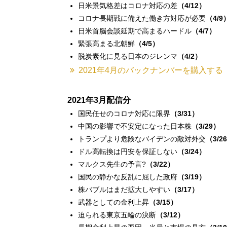
日米景気格差はコロナ対応の差
（4/12）
コロナ長期戦に備えた働き方対応が必要
（4/9
日米首脳会談延期で高まるハードル
（4/7）
緊張高まる北朝鮮
（4/5）
脱炭素化に見る日本のジレンマ
（4/2）
2021年4月のバックナンバーを購入する
2021年3月配信分
国民任せのコロナ対応に限界
（3/31）
中国の影響で不安定になった日本株
（3/29）
トランプより危険なバイデンの敵対外交
（3/2
ドル高転換は円安を保証しない
（3/24）
マルクス先生の予言?
（3/22）
国民の静かな反乱に屈した政府
（3/19）
株バブルはまだ拡大しやすい
（3/17）
武器としての金利上昇
（3/15）
迫られる東京五輪の決断
（3/12）