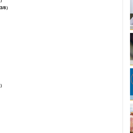
0）
3/8）
）
）
9）