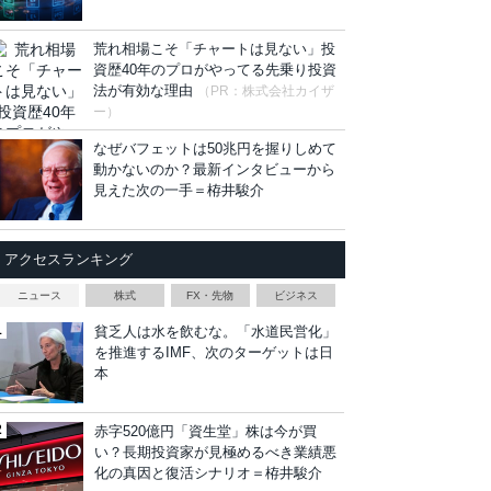
荒れ相場こそ「チャートは見ない」投
資歴40年のプロがやってる先乗り投資
法が有効な理由
（PR：株式会社カイザ
ー）
なぜバフェットは50兆円を握りしめて
動かないのか？最新インタビューから
見えた次の一手＝栫井駿介
アクセスランキング
ニュース
株式
FX・先物
ビジネス
貧乏人は水を飲むな。「水道民営化」
を推進するIMF、次のターゲットは日
本
赤字520億円「資生堂」株は今が買
い？長期投資家が見極めるべき業績悪
化の真因と復活シナリオ＝栫井駿介