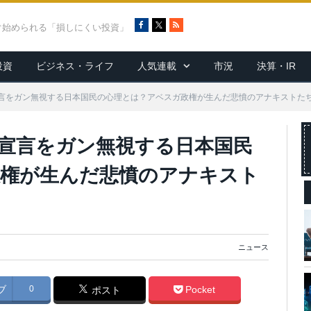
F
X
R
ぐ始められる「損しにくい投資」
a
S
c
S
投資
ビジネス・ライフ
人気連載
市況
決算・IR
e
b
o
言をガン無視する日本国民の心理とは？アベスガ政権が生んだ悲憤のアナキストた
o
k
宣言をガン無視する日本国民
政権が生んだ悲憤のアナキスト
ニュース
ブ
0
Pocket
ポスト