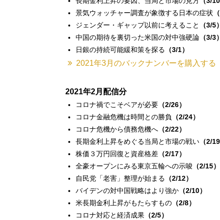
長期金利上昇の要因、当局と市場の見方
（3/1
景気ウォッチャー調査が象徴する日本の症状
（
ジェンダー・ギャップ以前に考えること
（3/5
中国の期待を裏切った米国の対中強硬論
（3/3
日銀の持続可能緩和策を探る
（3/1）
2021年3月のバックナンバーを購入する
2021年2月配信分
コロナ禍でこそベアが必要
（2/26）
コロナ金融危機は時間との勝負
（2/24）
コロナ危機から債務危機へ
（2/22）
長期金利上昇をめぐる当局と市場の戦い
（2/1
株価３万円回復と資産格差
（2/17）
全豪オープンにみる東京五輪への示唆
（2/15）
自民党「老害」整理が始まる
（2/12）
バイデンの対中国戦略はより強か
（2/10）
米長期金利上昇がもたらすもの
（2/8）
コロナ対応と経済成果
（2/5）