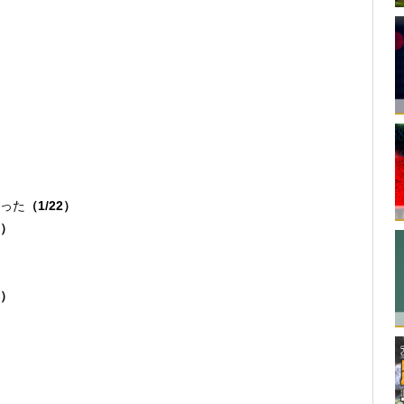
った
（1/22）
0）
3）