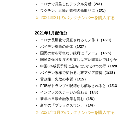
コロナで露呈したデジタル分断
（2/3）
ワクチン、五輪が政権の命取りに
（2/1）
2021年2月のバックナンバーを購入する
2021年1月配信分
コロナ長期化で見直されるモノ作り
（1/29）
バイデン株高の正体
（1/27）
国民の命を守れない政府に「ノー」
（1/25）
国民皆保険制度の見直しは言い間違いではなか
中国8%成長予想に立ちはだかる3つの壁
（1/2
バイデン政権で変わる北東アジア情勢
（1/18）
菅政権、失敗の本質
（1/15）
FRBがトランプの呪縛から解放されると
（1/1
インフレのステージが変わる
（1/8）
新年の日銀金融政策を読む
（1/6）
新年の「ブラックスワン」
（1/4）
2021年1月のバックナンバーを購入する