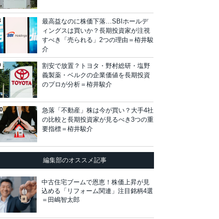
最高益なのに株価下落…SBIホールデ
ィングスは買いか？長期投資家が注視
すべき「売られる」2つの理由＝栫井駿
介
割安で放置？トヨタ・野村総研・塩野
義製薬・ベルクの企業価値を長期投資
のプロが分析＝栫井駿介
急落「不動産」株は今が買い？大手4社
の比較と長期投資家が見るべき3つの重
要指標＝栫井駿介
編集部のオススメ記事
中古住宅ブームで恩恵！株価上昇が見
込める「リフォーム関連」注目銘柄4選
＝田嶋智太郎