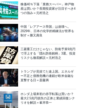
株価40％下落「業務スーパー」神戸物
産は買いか？長期投資家が注目すべき4
つの強み＝元村浩之
中国「レアアース帝国」は崩壊へ。
2029年、日本の化学的精錬法が世界を
制す＝勝又壽良
三菱重工だけじゃない、防衛予算9兆円
で浮上する「隠れ防衛銘柄」3選。投資
リスクも徹底解説＝元村浩之
トランプが見捨てた途上国。エネルギ
ー不足と債務危機の連鎖が欧米金融を
直撃する日＝斎藤満
ホンダ上場来初の赤字転落は買いか？
最大2.5兆円損失の正体と業績回復シナ
リオを解説＝峯岸恭一