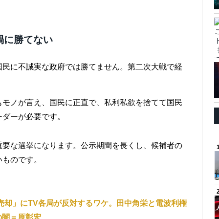
禍に勝てない
国民に不誠実な政府では勝てません。第二次大戦で経
もモノが言え、国民に正直で、私利私欲を捨てて国民
ーダーが必要です。
重要な選挙になります。公示期間を長くし、候補者の
いものです。
売却」にTV各局が反対するワケ。田中角栄と電波利権
の闇＝原彰宏