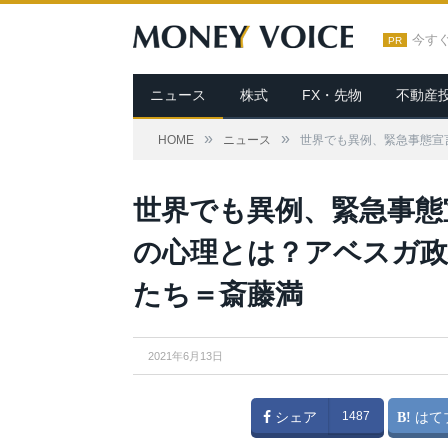
今す
PR
ニュース
株式
FX・先物
不動産
»
»
HOME
ニュース
世界でも異例、緊急事態宣
世界でも異例、緊急事態
の心理とは？アベスガ
たち＝斎藤満
2021年6月13日
シェア
1487
はて