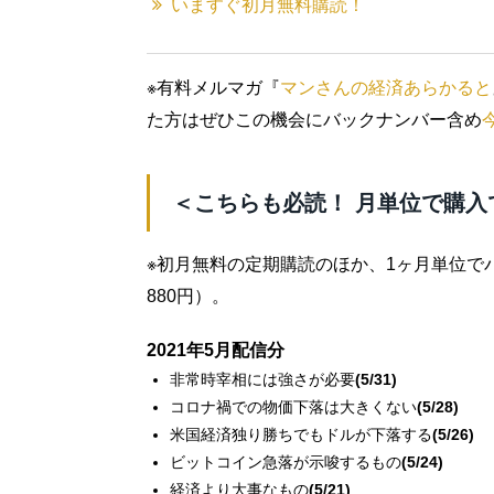
いますぐ初月無料購読！
※有料メルマガ『
マンさんの経済あらかると
た方はぜひこの機会にバックナンバー含め
＜こちらも必読！ 月単位で購入
※初月無料の定期購読のほか、1ヶ月単位で
880円）。
2021年5月配信分
非常時宰相には強さが必要
(5/31)
コロナ禍での物価下落は大きくない
(5/28)
米国経済独り勝ちでもドルが下落する
(5/26)
ビットコイン急落が示唆するもの
(5/24)
経済より大事なもの
(5/21)