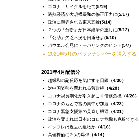
コロナ・サイクルを絶て
(5/19)
過熱経済が大規模緩和の修正圧力に
(5/17)
政治に翻弄される東京五輪
(5/14)
２つの「分断」が日本経済の重しに
(5/12)
「公助」欠乏不況を回避せよ
(5/10)
パウエル会見にテーパリングのヒント
(5/7)
2021年5月のバックナンバーを購入する
2021年4月配信分
超緩和の副反応を気にする日銀
（4/30）
対中国姿勢を問われる菅政権
（4/28）
コロナ禍長期化が引き起こす債務危機
（4/26）
コロナのもとで富の集中が加速
（4/23）
コロナ緊急支援策の見直し機運
（4/21）
政治を変えれば日本のコロナ危機も克服できる
インフレは過去の遺物か
（4/16）
高値株価に2つの爆弾
（4/14）