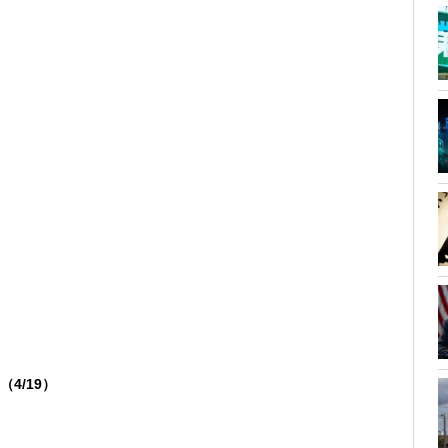
（4/19）