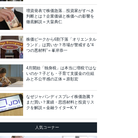
増資発表で株価急落…投資家がすべき
判断とは？企業価値と株価への影響を
徹底解説＝大畠典仁
株価ピークから6割下落「オリエンタル
ランド」は買いか？市場が警戒する“4
つの悪材料”＝峯岸恭一
4月開始「独身税」は本当に増税ではな
いのか？子ども・子育て支援金の仕組
みと不公平感の正体＝原彰宏
なぜジャパンディスプレイ株価急騰？
まだ買い？業績・思惑材料と投資リス
クを解説＝金融ライターK.Y
人気コーナー