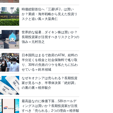
時価総額首位へ「三菱UFJ」は買い
か？業績・海外戦略から見えた投資リ
スクと追い風＝大畠典仁
世界的な猛暑…ダイキン株は買いか？
長期投資家が注視すべきリスクと3つの
強み＝元村浩之
日本国民はまるで政府のATM。給料の
半分近くを税金と社会保険料で毟り取
り、30年の失政のツケを私たちに払わ
せている＝鈴木傾城
なぜキオクシアは売られる？長期投資
家が見るべき、半導体決算「絶好調」
の裏の裏＝栫井駿介
最高益なのに株価下落…SBIホールデ
ィングスは買いか？長期投資家が注視
すべき「売られる」2つの理由＝栫井駿