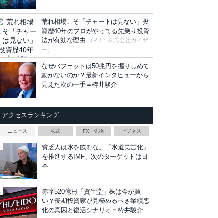
荒れ相場こそ「チャートは見ない」投
資歴40年のプロがやってる先乗り投資
法が有効な理由
（PR：株式会社カイザ
ー）
なぜバフェットは50兆円を握りしめて
動かないのか？最新インタビューから
見えた次の一手＝栫井駿介
アクセスランキング
ニュース
株式
FX・先物
ビジネス
貧乏人は水を飲むな。「水道民営化」
を推進するIMF、次のターゲットは日
本
赤字520億円「資生堂」株は今が買
い？長期投資家が見極めるべき業績悪
化の真因と復活シナリオ＝栫井駿介