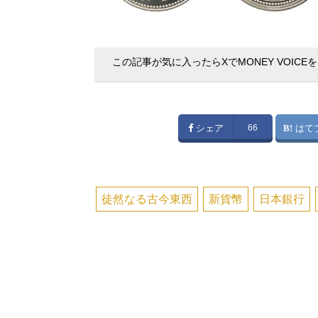
この記事が気に入ったらXでMONEY VOICE
シェア
66
はて
徒然なる古今東西
新貨幣
日本銀行