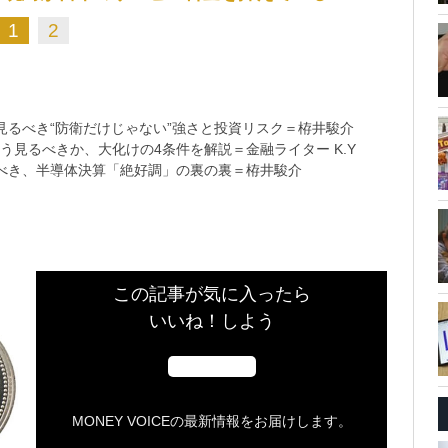
1
2
るべき“防衛だけじゃない”強さと投資リスク＝栫井駿介
う見るべきか、大化けの4条件を解説＝金融ライター K.Y
べき、半導体決算「絶好調」の裏の裏＝栫井駿介
この記事が気に入ったら
いいね！しよう
MONEY VOICEの最新情報をお届けします。