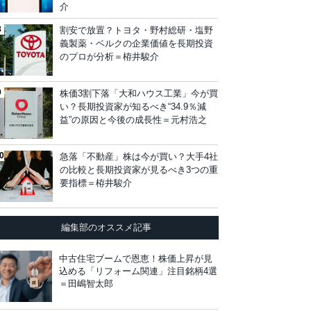
介
割安で放置？トヨタ・野村総研・塩野
義製薬・ベルクの企業価値を長期投資
のプロが分析＝栫井駿介
株価3割下落「大和ハウス工業」今が買
い？長期投資家が知るべき“34.9％減
益”の原因と今後の成長性＝元村浩之
急落「不動産」株は今が買い？大手4社
の比較と長期投資家が見るべき3つの重
要指標＝栫井駿介
編集部のオススメ記事
中古住宅ブームで恩恵！株価上昇が見
込める「リフォーム関連」注目銘柄4選
＝田嶋智太郎