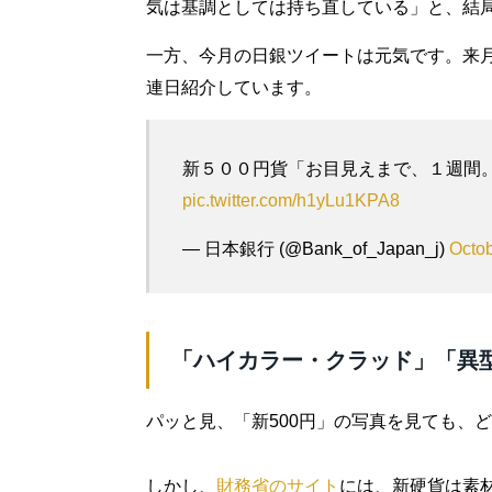
気は基調としては持ち直している」と、結
一方、今月の日銀ツイートは元気です。来月1
連日紹介しています。
新５００円貨「お目見えまで、１週間
pic.twitter.com/h1yLu1KPA8
— 日本銀行 (@Bank_of_Japan_j)
Octob
「ハイカラー・クラッド」「異
パッと見、「新500円」の写真を見ても、
しかし、
財務省のサイト
には、新硬貨は素