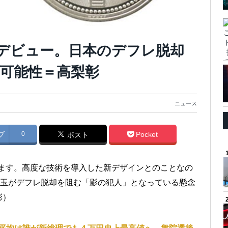
」デビュー。日本のデフレ脱却
る可能性＝高梨彰
ニュース
ブ
0
Pocket
ポスト
されます。高度な技術を導入した新デザインとのことなの
円玉がデフレ脱却を阻む「影の犯人」となっている懸念
彰）