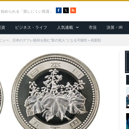
F
X
R
ぐ始められる「損しにくい投資」
a
S
c
S
投資
ビジネス・ライフ
人気連載
市況
決算・IR
e
b
o
デビュー。日本のデフレ脱却を阻む“影の犯人”となる可能性＝高梨彰
o
k