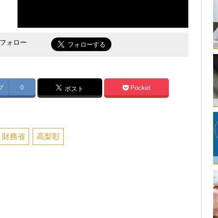
をフォロー
ブ
0
Pocket
ポスト
財務省
高梨彰