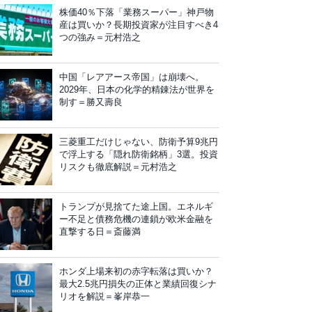
株価40％下落「業務スーパー」神戸物
産は買いか？長期投資家が注目すべき4
つの強み＝元村浩之
中国「レアアース帝国」は崩壊へ。
2029年、日本の化学的精錬法が世界を
制す＝勝又壽良
三菱重工だけじゃない、防衛予算9兆円
で浮上する「隠れ防衛銘柄」3選。投資
リスクも徹底解説＝元村浩之
トランプが見捨てた途上国。エネルギ
ー不足と債務危機の連鎖が欧米金融を
直撃する日＝斎藤満
ホンダ上場来初の赤字転落は買いか？
最大2.5兆円損失の正体と業績回復シナ
リオを解説＝峯岸恭一