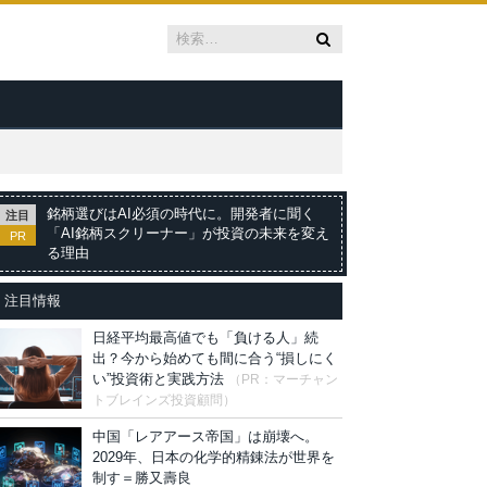
銘柄選びはAI必須の時代に。開発者に聞く
注目
「AI銘柄スクリーナー」が投資の未来を変え
PR
る理由
注目情報
日経平均最高値でも「負ける人」続
出？今から始めても間に合う“損しにく
い”投資術と実践方法
（PR：マーチャン
トブレインズ投資顧問）
中国「レアアース帝国」は崩壊へ。
2029年、日本の化学的精錬法が世界を
制す＝勝又壽良