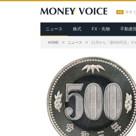
今す
PR
ニュース
株式
FX・先物
不動産
»
»
HOME
ニュース
11月から「新500円玉」