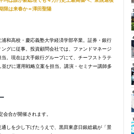
経平均は誰が新総理でも４万円史上最高値へ、衆院選後
期限は来春か＝澤田聖陽
立浦和高校・慶応義塾大学経済学部卒業。証券・銀行
ィングに従事。投資顧問会社では、ファンドマネージ
担当。現在は大手銀行グループにて、チーフストラテ
し並びに運用戦略立案を担当。講演・セミナー講師多
ー
決定会合が開催されます。
見通しを少し下げたうえで、黒田東彦日銀総裁が「景