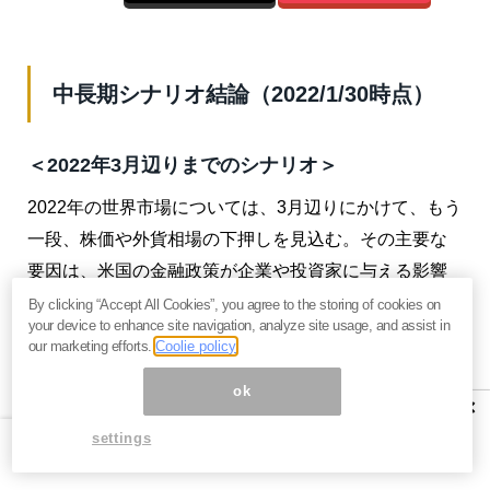
中長期シナリオ結論（2022/1/30時点）
＜2022年3月辺りまでのシナリオ＞
2022年の世界市場については、3月辺りにかけて、もう
一段、株価や外貨相場の下押しを見込む。その主要な
要因は、米国の金融政策が企業や投資家に与える影響
と、「中国リスク」だ。
By clicking “Accept All Cookies”, you agree to the storing of cookies on
your device to enhance site navigation, analyze site usage, and assist in
our marketing efforts.
Coolie policy
米連銀は11月からテーパリング（量的緩和縮小）を開
始し、来年1月から縮小を加速することも決定した。利
ok
×
上げ開始の時期も、当初想定より早く、2022年3月の可
settings
能性が高まっている。