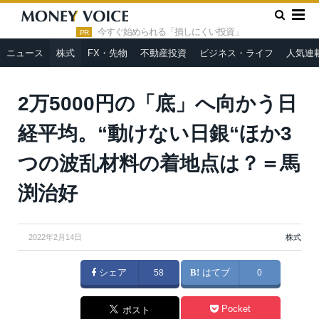
»
»
HOME
株式
2万5000円の「底」へ向かう日経平均。“動け
ない日銀“ほか3つの波乱材料の着地点は？＝馬渕治好
今すぐ始められる「損しにくい投資」
PR
ニュース
株式
FX・先物
不動産投資
ビジネス・ライフ
人気連
2万5000円の「底」へ向かう日
経平均。“動けない日銀“ほか3
つの波乱材料の着地点は？＝馬
渕治好
2022年2月14日
株式
シェア
58
はてブ
0
Pocket
ポスト