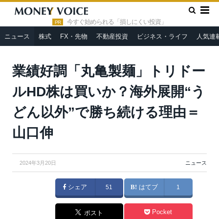
»
»
HOME
ニュース
業績好調「丸亀製麺」トリドールHD株は
買いか？海外展開“うどん以外”で勝ち続ける理由＝山口伸
今すぐ始められる「損しにくい投資」
PR
ニュース
株式
FX・先物
不動産投資
ビジネス・ライフ
人気連
業績好調「丸亀製麺」トリドー
ルHD株は買いか？海外展開“う
どん以外”で勝ち続ける理由＝
山口伸
2024年3月20日
ニュース
シェア
51
はてブ
1
Pocket
ポスト