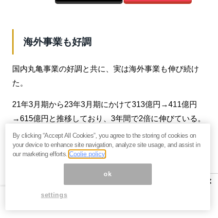
海外事業も好調
国内丸亀事業の好調と共に、実は海外事業も伸び続け
た。
21年3月期から23年3月期にかけて313億円→411億円
→615億円と推移しており、3年間で2倍に伸びている。
海外店舗数も626→644→707と拡大した。「Marugame
By clicking “Accept All Cookies”, you agree to the storing of cookies on
your device to enhance site navigation, analyze site usage, and assist in
Udon」として展開する海外の丸亀製麺は2011年のハワ
our marketing efforts.
Coolie policy
イ進出がきっかけだが、現在ではインドネシア、台
ok
湾、フィリピンなど店舗数の多くがアジア圏にある。
×
settings
そして海外の丸亀は日本と違い、現地化されているの
が特徴だ。