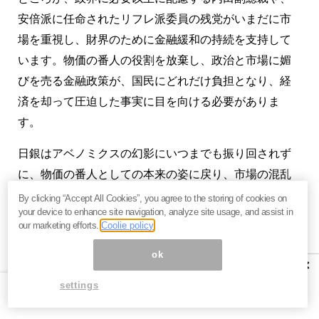
安倍派に任命されたリフレ派委員の残党がいまだに市
場を重視し、財界のために金融緩和の持続を支持して
います。物価の番人の役割を放棄し、政治と市場に媚
びを売る金融政策が、国民にどれだけ負担となり、経
済を却って圧迫した事実に目を向ける必要がありま
す。
日銀はアベノミクスの幻影にいつまでも振り回されず
に、物価の番人としての本来の姿に戻り、市場の混乱
を回避するための市場との対話をしつつ、物価高抑制
By clicking “Accept All Cookies”, you agree to the storing of cookies on
your device to enhance site navigation, analyze site usage, and assist in
には断固とした姿勢を示す強さが必要です。政府や市
our marketing efforts.
Coolie policy
場に迎合する日銀は信認を失いかねません。
ok
（
続きはご購読ください。初月無料です
）
×
settings
この記事の著者・斎藤満さんのメルマガ