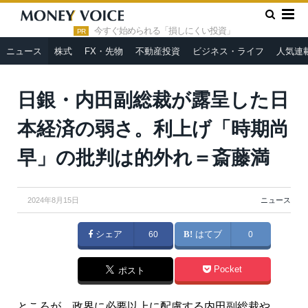
»
»
HOME
ニュース
日銀・内田副総裁が露呈した日本経済の弱
さ。利上げ「時期尚早」の批判は的外れ＝斎藤満
今すぐ始められる「損しにくい投資」
PR
ニュース
株式
FX・先物
不動産投資
ビジネス・ライフ
人気連
日銀・内田副総裁が露呈した日
本経済の弱さ。利上げ「時期尚
早」の批判は的外れ＝斎藤満
2024年8月15日
ニュース
シェア
60
はてブ
0
Pocket
ポスト
ところが、政界に必要以上に配慮する内田副総裁や、