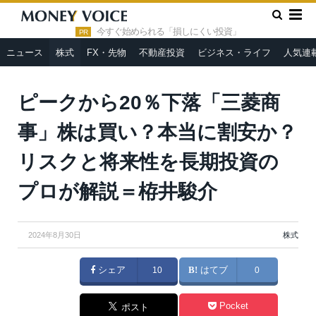
»
»
HOME
株式
ピークから20％下落「三菱商事」株は買い？
本当に割安か？リスクと将来性を長期投資のプロが解説＝栫井駿介
今すぐ始められる「損しにくい投資」
PR
ニュース
株式
FX・先物
不動産投資
ビジネス・ライフ
人気連
ピークから20％下落「三菱商
事」株は買い？本当に割安か？
リスクと将来性を長期投資の
プロが解説＝栫井駿介
2024年8月30日
株式
シェア
10
はてブ
0
Pocket
ポスト