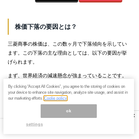
株価下落の要因とは？
三菱商事の株価は、この数ヶ月で下落傾向を示してい
ます。この下落の主な理由としては、以下の要因が挙
げられます。
まず、世界経済の減速懸念が強まっていることです。
特に中国経済の回復の遅れや欧米の景気後退リスク
By clicking “Accept All Cookies”, you agree to the storing of cookies on
your device to enhance site navigation, analyze site usage, and assist in
が、投資家心理に影響を与えています。
our marketing efforts.
Coolie policy
次に、資源価格の軟化傾向があります。三菱商事の収
ok
×
益の多くを占める天然ガスや金属資源の価格が、2023
settings
年のピーク時と比べて下落しており、これが業績への
懸念につながっています。