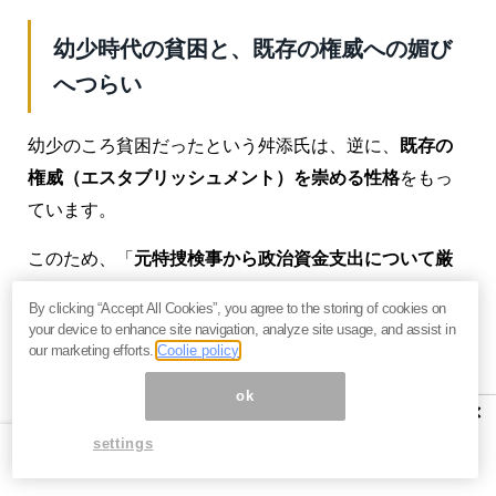
幼少時代の貧困と、既存の権威への媚び
へつらい
幼少のころ貧困だったという舛添氏は、逆に、
既存の
権威（エスタブリッシュメント）を崇める性格
をもっ
ています。
このため、「
元特捜検事から政治資金支出について厳
しい追及を受けた
」と言えば、メディアは服従すると
By clicking “Accept All Cookies”, you agree to the storing of cookies on
世間知らずに考えたのでした。これも、佐々木善三弁
your device to enhance site navigation, analyze site usage, and assist in
our marketing efforts.
Coolie policy
護士の不用意な、したがって彼の過去の検事としての
仕事の本質を現していると思える言葉により崩れたの
ok
×
です。
settings
舛添氏は「
立場が上になると人を見下す
」下司（げ