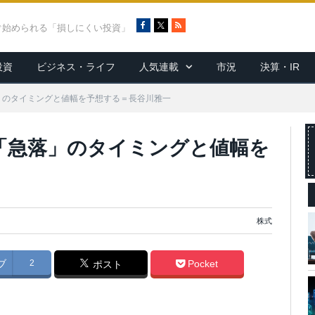
F
X
R
ぐ始められる「損しにくい投資」
a
S
c
S
投資
ビジネス・ライフ
人気連載
市況
決算・IR
e
b
o
」のタイミングと値幅を予想する＝長谷川雅一
o
k
「急落」のタイミングと値幅を
株式
ブ
2
Pocket
ポスト