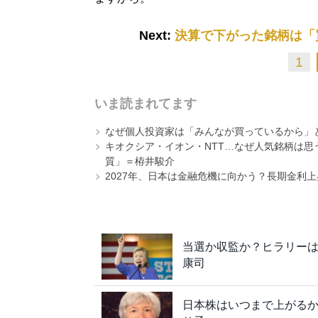
Next:
決算で下がった銘柄は「
1
いま読まれてます
なぜ個人投資家は「みんなが買っているから」
キオクシア・イオン・NTT…なぜ人気銘柄は
質」＝栫井駿介
2027年、日本は金融危機に向かう？長期金利
当選か収監か？ヒラリー
康司
日本株はいつまで上がるか