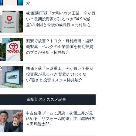
介
株価3割下落「大和ハウス工業」今が買
い？長期投資家が知るべき“34.9％減
益”の原因と今後の成長性＝元村浩之
割安で放置？トヨタ・野村総研・塩野
義製薬・ベルクの企業価値を長期投資
のプロが分析＝栫井駿介
株価下落「三菱重工」今が買い？長期
投資家が見るべき“防衛だけじゃな
い”強さと投資リスク＝栫井駿介
編集部のオススメ記事
中古住宅ブームで恩恵！株価上昇が見
込める「リフォーム関連」注目銘柄4選
＝田嶋智太郎