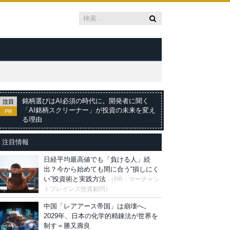
銘柄選びはAI必須の時代に。開発者に聞く
注目
「AI銘柄スクリーナー」が投資の未来を変え
PR
る理由
注目情報
日経平均最高値でも「負ける人」続
出？今から始めても間に合う“損しにく
い”投資術と実践方法
（PR：マーチャン
トブレインズ投資顧問）
中国「レアアース帝国」は崩壊へ。
2029年、日本の化学的精錬法が世界を
制す＝勝又壽良