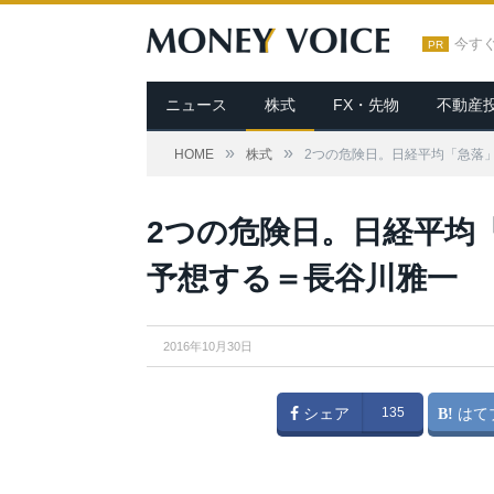
今す
PR
ニュース
株式
FX・先物
不動産
»
»
HOME
株式
2つの危険日。日経平均「急落
2つの危険日。日経平均
予想する＝長谷川雅一
2016年10月30日
シェア
135
はて