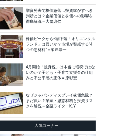
増資発表で株価急落…投資家がすべき
判断とは？企業価値と株価への影響を
徹底解説＝大畠典仁
株価ピークから6割下落「オリエンタル
ランド」は買いか？市場が警戒する“4
つの悪材料”＝峯岸恭一
4月開始「独身税」は本当に増税ではな
いのか？子ども・子育て支援金の仕組
みと不公平感の正体＝原彰宏
なぜジャパンディスプレイ株価急騰？
まだ買い？業績・思惑材料と投資リス
クを解説＝金融ライターK.Y
人気コーナー