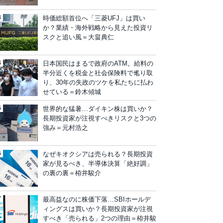
時価総額首位へ「三菱UFJ」は買い
か？業績・海外戦略から見えた投資リ
スクと追い風＝大畠典仁
日本国民はまるで政府のATM。給料の
半分近くを税金と社会保険料で毟り取
り、30年の失政のツケを私たちに払わ
せている＝鈴木傾城
世界的な猛暑…ダイキン株は買いか？
長期投資家が注視すべきリスクと3つの
強み＝元村浩之
なぜキオクシアは売られる？長期投資
家が見るべき、半導体決算「絶好調」
の裏の裏＝栫井駿介
最高益なのに株価下落…SBIホールデ
ィングスは買いか？長期投資家が注視
すべき「売られる」2つの理由＝栫井駿