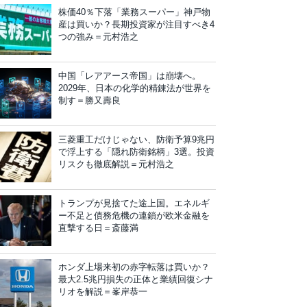
株価40％下落「業務スーパー」神戸物
産は買いか？長期投資家が注目すべき4
つの強み＝元村浩之
中国「レアアース帝国」は崩壊へ。
2029年、日本の化学的精錬法が世界を
制す＝勝又壽良
三菱重工だけじゃない、防衛予算9兆円
で浮上する「隠れ防衛銘柄」3選。投資
リスクも徹底解説＝元村浩之
トランプが見捨てた途上国。エネルギ
ー不足と債務危機の連鎖が欧米金融を
直撃する日＝斎藤満
ホンダ上場来初の赤字転落は買いか？
最大2.5兆円損失の正体と業績回復シナ
リオを解説＝峯岸恭一