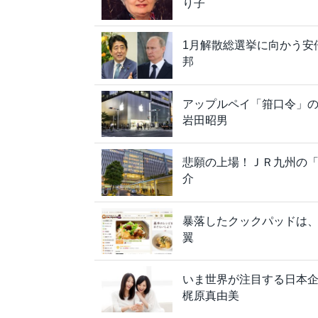
り子
1月解散総選挙に向かう安
邦
アップルペイ「箝口令」の
岩田昭男
悲願の上場！ＪＲ九州の
介
暴落したクックパッドは
翼
いま世界が注目する日本
梶原真由美