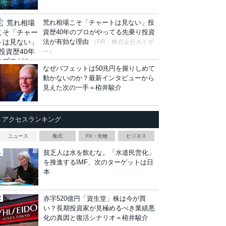
荒れ相場こそ「チャートは見ない」投
資歴40年のプロがやってる先乗り投資
法が有効な理由
（PR：株式会社カイザ
ー）
なぜバフェットは50兆円を握りしめて
動かないのか？最新インタビューから
見えた次の一手＝栫井駿介
アクセスランキング
ニュース
株式
FX・先物
ビジネス
貧乏人は水を飲むな。「水道民営化」
を推進するIMF、次のターゲットは日
本
赤字520億円「資生堂」株は今が買
い？長期投資家が見極めるべき業績悪
化の真因と復活シナリオ＝栫井駿介