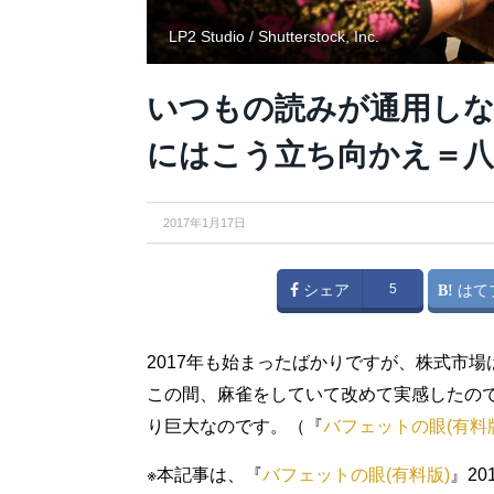
LP2 Studio / Shutterstock, Inc.
いつもの読みが通用しな
にはこう立ち向かえ＝八
2017年1月17日
シェア
5
はて
2017年も始まったばかりですが、株式市
この間、麻雀をしていて改めて実感したの
り巨大なのです。（『
バフェットの眼(有料
※本記事は、『
バフェットの眼(有料版)
』2