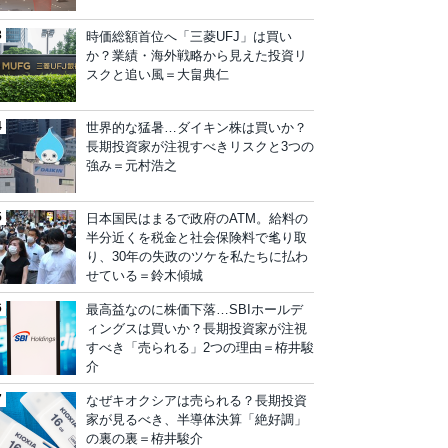
時価総額首位へ「三菱UFJ」は買い
か？業績・海外戦略から見えた投資リ
スクと追い風＝大畠典仁
世界的な猛暑…ダイキン株は買いか？
長期投資家が注視すべきリスクと3つの
強み＝元村浩之
日本国民はまるで政府のATM。給料の
半分近くを税金と社会保険料で毟り取
り、30年の失政のツケを私たちに払わ
せている＝鈴木傾城
最高益なのに株価下落…SBIホールデ
ィングスは買いか？長期投資家が注視
すべき「売られる」2つの理由＝栫井駿
介
なぜキオクシアは売られる？長期投資
家が見るべき、半導体決算「絶好調」
の裏の裏＝栫井駿介