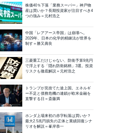
株価40％下落「業務スーパー」神戸物
産は買いか？長期投資家が注目すべき4
つの強み＝元村浩之
中国「レアアース帝国」は崩壊へ。
2029年、日本の化学的精錬法が世界を
制す＝勝又壽良
三菱重工だけじゃない、防衛予算9兆円
で浮上する「隠れ防衛銘柄」3選。投資
リスクも徹底解説＝元村浩之
トランプが見捨てた途上国。エネルギ
ー不足と債務危機の連鎖が欧米金融を
直撃する日＝斎藤満
ホンダ上場来初の赤字転落は買いか？
最大2.5兆円損失の正体と業績回復シナ
リオを解説＝峯岸恭一