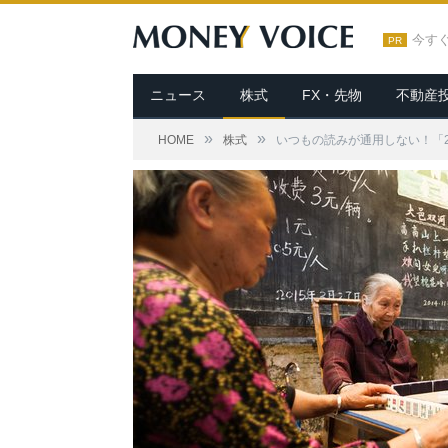
今す
PR
ニュース
株式
FX・先物
不動産
»
»
HOME
株式
いつもの読みが通用しない！「