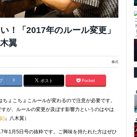
い！「2017年のルール変更」
木翼
株式
ブ
0
Pocket
ポスト
場はちょこちょこルールが変わるので注意が必要です。
ですが、ルールの変更が及ぼす影響力というのはやは
版)
』八木翼）
017年1月5日号の抜粋です。ご興味を持たれた方はぜひ