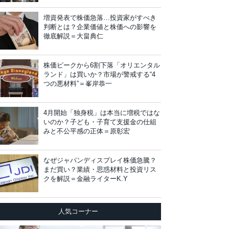
増資発表で株価急落…投資家がすべき
判断とは？企業価値と株価への影響を
徹底解説＝大畠典仁
株価ピークから6割下落「オリエンタル
ランド」は買いか？市場が警戒する“4
つの悪材料”＝峯岸恭一
4月開始「独身税」は本当に増税ではな
いのか？子ども・子育て支援金の仕組
みと不公平感の正体＝原彰宏
なぜジャパンディスプレイ株価急騰？
まだ買い？業績・思惑材料と投資リス
クを解説＝金融ライターK.Y
人気コーナー