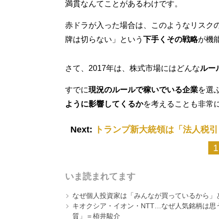
満貫なんてことがあるわけです。
赤ドラが入った場合は、このようなリスク
牌は切らない」という
下手くその戦略
が機
さて、2017年は、株式市場にはどんな
ルー
すでに
現況のルールで稼いでいる企業
を選
ように影響してくるか
を考えることも非常
Next:
トランプ新大統領は「法人税引
1
いま読まれてます
なぜ個人投資家は「みんなが買っているから」
キオクシア・イオン・NTT…なぜ人気銘柄は
質」＝栫井駿介