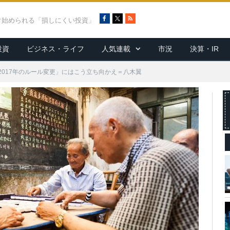
F
X
R
ぐ始められる「損しにくい投資」
a
S
c
S
投資
ビジネス・ライフ
人気連載
市況
決算・IR
e
b
o
2017年のルール変更」にはこう立ち向かえ＝八木翼
o
k