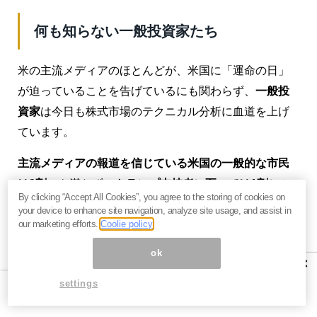
何も知らない一般投資家たち
米の主流メディアのほとんどが、米国に「運命の日」
が迫っていることを告げているにも関わらず、
一般投
資家
は今日も株式市場のテクニカル分析に血道を上げ
ています。
主流メディアの報道を信じている米国の一般的な市民
は3割
にも満たず、
トランプ支持者に至っては1割
しか
By clicking “Accept All Cookies”, you agree to the storing of cookies on
いないのです。
your device to enhance site navigation, analyze site usage, and assist in
our marketing efforts.
Coolie policy
それでも彼らは、今でも自分に都合のいいように解釈
ok
してしまうのです。「
どうせメディアの言うことだ。
×
今度も大嘘に決まっているさ
」と。
settings