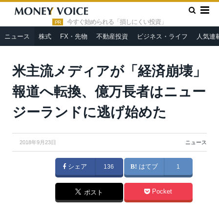
»
»
HOME
ニュース
米主流メディアが「経済崩壊」報道へ転
換、億万長者はニュージーランドに逃げ始めた
今すぐ始められる「損しにくい投資」
PR
ニュース
株式
FX・先物
不動産投資
ビジネス・ライフ
人気連
米主流メディアが「経済崩壊」
報道へ転換、億万長者はニュー
ジーランドに逃げ始めた
2018年9月23日
ニュース
シェア
136
はてブ
1
Pocket
ポスト