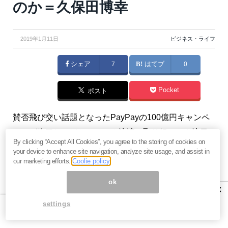
のか＝久保田博幸
2019年1月11日
ビジネス・ライフ
シェア
7
はてブ
0
Pocket
ポスト
賛否飛び交い話題となったPayPayの100億円キャンペ
ーンが終了し、ほかのスマホ決済の取り組みにも注目
By clicking “Accept All Cookies”, you agree to the storing of cookies on
が集まるようになってきた。2019年はスマホ決済元年
your device to enhance site navigation, analyze site usage, and assist in
となるのか？（『
牛さん熊さんの本日の債券
』久保田
our marketing efforts.
Coolie policy
博幸）
ok
×
※『
牛さん熊さんの本日の債券
』は、毎営業日の朝と夕
settings
方に発行いたします。また、昼にコラムの配信も行な