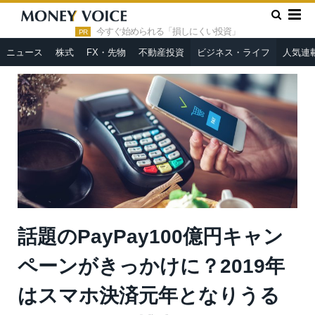
»
»
HOME
ビジネス・ライフ
話題のPayPay100億円キャンペ
ーンがきっかけに？2019年はスマホ決済元年となりうるのか＝久保
今すぐ始められる「損しにくい投資」
PR
田博幸
ニュース
株式
FX・先物
不動産投資
ビジネス・ライフ
人気連
話題のPayPay100億円キャン
ペーンがきっかけに？2019年
はスマホ決済元年となりうる