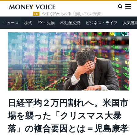
»
»
HOME
ニュース
日経平均２万円割れへ。米国市場を襲った
「クリスマス大暴落」の複合要因とは＝児島康孝
今すぐ始められる「損しにくい投資」
PR
ニュース
株式
FX・先物
不動産投資
ビジネス・ライフ
人気連
日経平均２万円割れへ。米国市
場を襲った「クリスマス大暴
落」の複合要因とは＝児島康孝