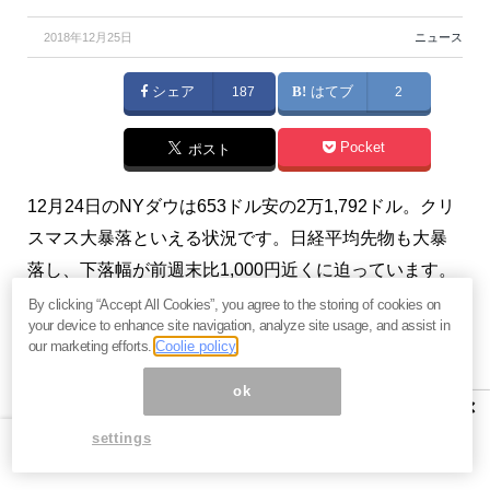
2018年12月25日
ニュース
シェア
187
はてブ
2
Pocket
ポスト
12月24日のNYダウは653ドル安の2万1,792ドル。クリ
スマス大暴落といえる状況です。日経平均先物も大暴
落し、下落幅が前週末比1,000円近くに迫っています。
（『
「ニューヨーク１本勝負、きょうのニュースはコ
By clicking “Accept All Cookies”, you agree to the storing of cookies on
your device to enhance site navigation, analyze site usage, and assist in
レ！」連動メルマガ
』児島康孝）
our marketing efforts.
Coolie policy
有料メルマガ『
「ニューヨーク1本勝負、きょうのニュ
ok
×
ースはコレ！」連動メルマガ
』好評配信中。ご興味を
settings
お持ちの方はぜひこの機会にバックナンバー含め
今月
分すべて無料のお試し購読
をどうぞ。