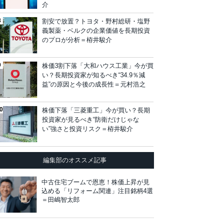
介
割安で放置？トヨタ・野村総研・塩野
義製薬・ベルクの企業価値を長期投資
のプロが分析＝栫井駿介
株価3割下落「大和ハウス工業」今が買
い？長期投資家が知るべき“34.9％減
益”の原因と今後の成長性＝元村浩之
株価下落「三菱重工」今が買い？長期
投資家が見るべき“防衛だけじゃな
い”強さと投資リスク＝栫井駿介
編集部のオススメ記事
中古住宅ブームで恩恵！株価上昇が見
込める「リフォーム関連」注目銘柄4選
＝田嶋智太郎