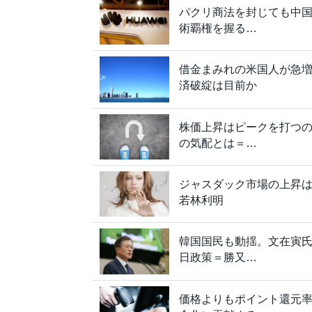
パクリ商法を封じても中
術覇権を握る…
借金まみれの米国人が急
済破綻は目前か
株価上昇はピークを打つ
の気配とは＝…
ジャスダック市場の上昇
若林利明
韓国国民も動揺。文在寅
日政策＝勝又…
価格よりもポイント還元