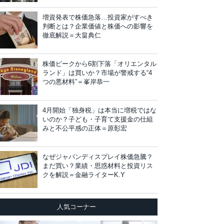
増資発表で株価急落…投資家がすべき
判断とは？企業価値と株価への影響を
徹底解説＝大畠典仁
株価ピークから6割下落「オリエンタル
ランド」は買いか？市場が警戒する“4
つの悪材料”＝峯岸恭一
4月開始「独身税」は本当に増税ではな
いのか？子ども・子育て支援金の仕組
みと不公平感の正体＝原彰宏
なぜジャパンディスプレイ株価急騰？
まだ買い？業績・思惑材料と投資リス
クを解説＝金融ライターK.Y
人気コーナー