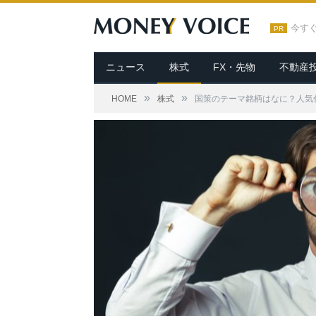
今す
PR
ニュース
株式
FX・先物
不動産
»
»
HOME
株式
国策のテーマ銘柄はなに？人気