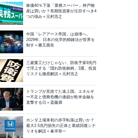
株価40％下落「業務スーパー」神戸物
産は買いか？長期投資家が注目すべき4
つの強み＝元村浩之
中国「レアアース帝国」は崩壊へ。
2029年、日本の化学的精錬法が世界を
制す＝勝又壽良
三菱重工だけじゃない、防衛予算9兆円
で浮上する「隠れ防衛銘柄」3選。投資
リスクも徹底解説＝元村浩之
トランプが見捨てた途上国。エネルギ
ー不足と債務危機の連鎖が欧米金融を
直撃する日＝斎藤満
ホンダ上場来初の赤字転落は買いか？
最大2.5兆円損失の正体と業績回復シナ
リオを解説＝峯岸恭一