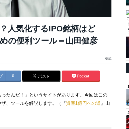
？人気化するIPO銘柄はど
めの便利ツール＝山田健彦
株式
ブ
0
Pocket
ポスト
あったんだ！」というサイトがあります。今回はこの
ワザ、ツールを解説します。（『
資産1億円への道
』山