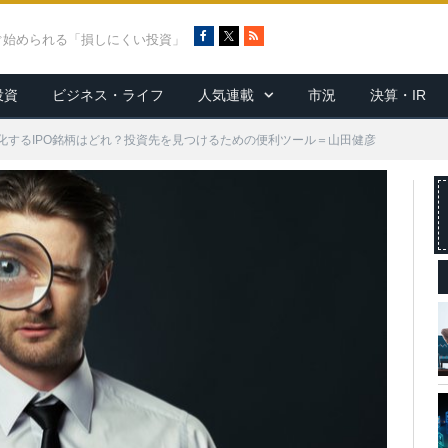
F
X
R
ぐ始められる「損しにくい投資」
a
S
c
S
投資
ビジネス・ライフ
人気連載
市況
決算・IR
e
b
o
化するIPO銘柄はどれ？投資先を見つけるための便利ツール＝山田健彦
o
k