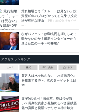
荒れ相場こそ「チャートは見ない」投
資歴40年のプロがやってる先乗り投資
法が有効な理由
（PR：株式会社カイザ
ー）
なぜバフェットは50兆円を握りしめて
動かないのか？最新インタビューから
見えた次の一手＝栫井駿介
アクセスランキング
ニュース
株式
FX・先物
ビジネス
貧乏人は水を飲むな。「水道民営化」
を推進するIMF、次のターゲットは日
本
赤字520億円「資生堂」株は今が買
い？長期投資家が見極めるべき業績悪
化の真因と復活シナリオ＝栫井駿介