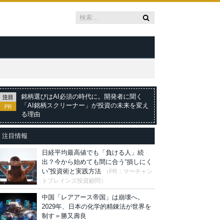
銘柄選びはAI必須の時代に。開発者に聞く
注目
「AI銘柄スクリーナー」が投資の未来を変え
PR
る理由
注目情報
日経平均最高値でも「負ける人」続
出？今から始めても間に合う“損しにく
い”投資術と実践方法
（PR：マーチャン
トブレインズ投資顧問）
中国「レアアース帝国」は崩壊へ。
2029年、日本の化学的精錬法が世界を
制す＝勝又壽良