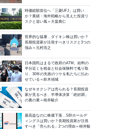
時価総額首位へ「三菱UFJ」は買い
か？業績・海外戦略から見えた投資リ
スクと追い風＝大畠典仁
世界的な猛暑…ダイキン株は買いか？
長期投資家が注視すべきリスクと3つの
強み＝元村浩之
日本国民はまるで政府のATM。給料の
半分近くを税金と社会保険料で毟り取
り、30年の失政のツケを私たちに払わ
せている＝鈴木傾城
なぜキオクシアは売られる？長期投資
家が見るべき、半導体決算「絶好調」
の裏の裏＝栫井駿介
最高益なのに株価下落…SBIホールデ
ィングスは買いか？長期投資家が注視
すべき「売られる」2つの理由＝栫井駿