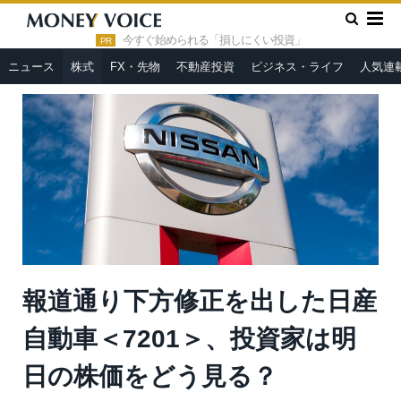
»
»
HOME
株式
報道通り下方修正を出した日産自動車＜7201
＞、投資家は明日の株価をどう見る？
今すぐ始められる「損しにくい投資」
PR
ニュース
株式
FX・先物
不動産投資
ビジネス・ライフ
人気連
報道通り下方修正を出した日産
自動車＜7201＞、投資家は明
日の株価をどう見る？