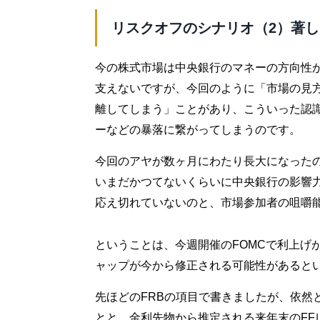
リスクオフのシナリオ（2）著
今の株式市場は中央銀行のマネーの方向性
支えないですが、今回のように「市場の見
離してしまう」ことがあり、こういった認
ーなどの暴落に繋がってしまうのです。
今回のアヤが数ヶ月にわたり長大になった
いまだかつてないくらいに中央銀行の影響
応え切れていないのと、市場参加者の咀嚼
ということは、今週開催のFOMCで利上げ
ャップが今から修正される可能性があると
先ほどのFRBの項目で書きましたが、依然
とと、金利先物から推定される来年末のFF