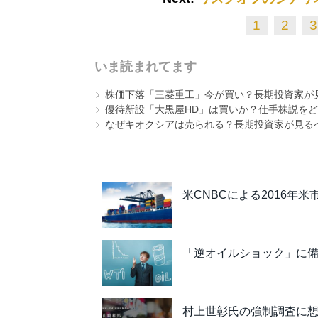
1
2
3
いま読まれてます
株価下落「三菱重工」今が買い？長期投資家が見
優待新設「大黒屋HD」は買いか？仕手株説をど
なぜキオクシアは売られる？長期投資家が見る
米CNBCによる2016年米
「逆オイルショック」に備
村上世彰氏の強制調査に