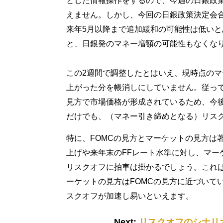
とした情報操作をするので、今週の日銀政
えません。しかし、今回の日銀政策決定会
来年5月以降まで追加緩和の可能性は低い
と、日銀発のマネー増額の可能性もなくな
この2週間で調整したとはいえ、現時点のマ
上がった分を帳消しにしていません。従っ
見方で市場価格が形成されているため、今
だけでも、（マネー引き締めとなる）リス
特に、FOMCの見方とマーケットの見方は
上げや来年末のFFレート水準に対し、マー
リスクオフに拍車は掛かるでしょう。これ
ーケットの見方はFOMCの見方に近づいて
スクオフが加速し易いといえます。
Next:
リスクオフのシナリ