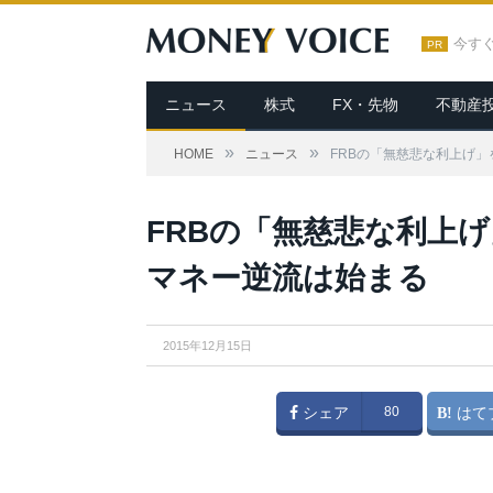
今す
PR
ニュース
株式
FX・先物
不動産
»
»
HOME
ニュース
FRBの「無慈悲な利上げ
FRBの「無慈悲な利上
マネー逆流は始まる
2015年12月15日
シェア
80
はて