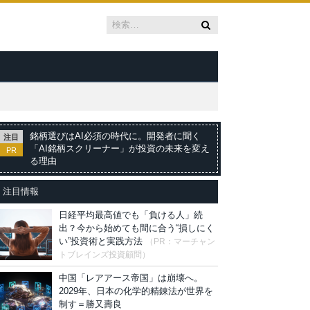
銘柄選びはAI必須の時代に。開発者に聞く
注目
「AI銘柄スクリーナー」が投資の未来を変え
PR
る理由
注目情報
日経平均最高値でも「負ける人」続
出？今から始めても間に合う“損しにく
い”投資術と実践方法
（PR：マーチャン
トブレインズ投資顧問）
中国「レアアース帝国」は崩壊へ。
2029年、日本の化学的精錬法が世界を
制す＝勝又壽良