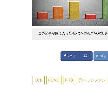
この記事が気に入ったらXでMONEY VOICE
シェア
80
はて
ECB
FOMC
FRB
元ヘッジファン