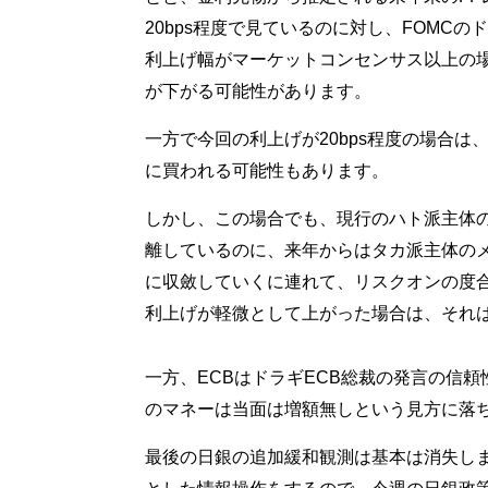
20bps程度で見ているのに対し、FOMCの
利上げ幅がマーケットコンセンサス以上の場
が下がる可能性があります。
一方で今回の利上げが20bps程度の場合
に買われる可能性もあります。
しかし、この場合でも、現行のハト派主体
離しているのに、来年からはタカ派主体のメ
に収斂していくに連れて、リスクオンの度
利上げが軽微として上がった場合は、それ
一方、ECBはドラギECB総裁の発言の信
のマネーは当面は増額無しという見方に落
最後の日銀の追加緩和観測は基本は消失し