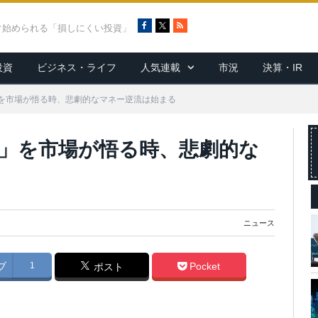
F
X
R
ぐ始められる「損しにくい投資」
a
S
c
S
投資
ビジネス・ライフ
人気連載
市況
決算・IR
e
b
o
」を市場が悟る時、悲劇的なマネー逆流は始まる
o
k
げ」を市場が悟る時、悲劇的な
ニュース
ブ
1
Pocket
ポスト