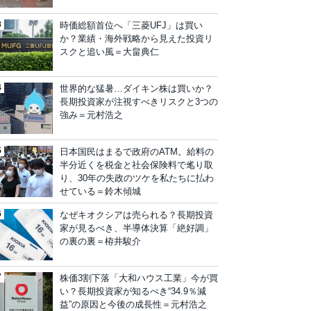
時価総額首位へ「三菱UFJ」は買い
か？業績・海外戦略から見えた投資リ
スクと追い風＝大畠典仁
世界的な猛暑…ダイキン株は買いか？
長期投資家が注視すべきリスクと3つの
強み＝元村浩之
日本国民はまるで政府のATM。給料の
半分近くを税金と社会保険料で毟り取
り、30年の失政のツケを私たちに払わ
せている＝鈴木傾城
なぜキオクシアは売られる？長期投資
家が見るべき、半導体決算「絶好調」
の裏の裏＝栫井駿介
株価3割下落「大和ハウス工業」今が買
い？長期投資家が知るべき“34.9％減
益”の原因と今後の成長性＝元村浩之