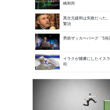
崎和邦
異次元緩和は失敗だった。クル
繁治
男前ザッカーバーグ「5兆
イラクが捕虜にしたイス
司