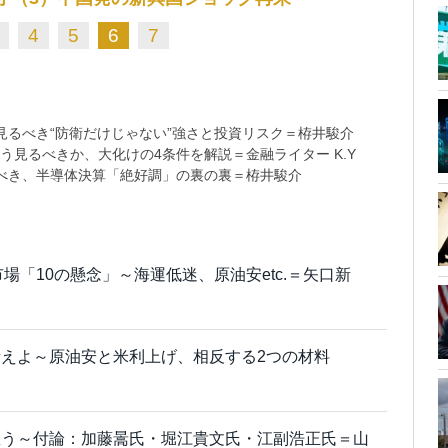
4
5
6
7
るべき“防衛だけじゃない”強さと投資リスク＝栫井駿介
う見るべきか、大化けの4条件を解説＝金融ライター K.Y
べき、半導体決算「絶好調」の裏の裏＝栫井駿介
市場「10の懸念」～海運低迷、原油安etc.＝矢口新
えよ～原油安と米利上げ、相反する2つの材料
想う～付論：加藤暠氏・堀江貴文氏・江副浩正氏＝山