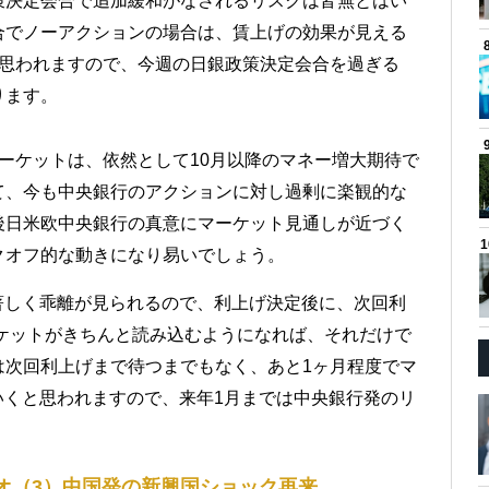
策決定会合で追加緩和がなされるリスクは皆無とはい
合でノーアクションの場合は、賃上げの効果が見える
と思われますので、今週の日銀政策決定会合を過ぎる
ります。
ーケットは、依然として10月以降のマネー増大期待で
て、今も中央銀行のアクションに対し過剰に楽観的な
後日米欧中央銀行の真意にマーケット見通しが近づく
クオフ的な動きになり易いでしょう。
著しく乖離が見られるので、利上げ決定後に、次回利
ケットがきちんと読み込むようになれば、それだけで
は次回利上げまで待つまでもなく、あと1ヶ月程度でマ
いくと思われますので、来年1月までは中央銀行発のリ
オ（3）中国発の新興国ショック再来