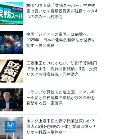
株価40％下落「業務スーパー」神戸物
産は買いか？長期投資家が注目すべき4
つの強み＝元村浩之
中国「レアアース帝国」は崩壊へ。
2029年、日本の化学的精錬法が世界を
制す＝勝又壽良
三菱重工だけじゃない、防衛予算9兆円
で浮上する「隠れ防衛銘柄」3選。投資
リスクも徹底解説＝元村浩之
トランプが見捨てた途上国。エネルギ
ー不足と債務危機の連鎖が欧米金融を
直撃する日＝斎藤満
ホンダ上場来初の赤字転落は買いか？
最大2.5兆円損失の正体と業績回復シナ
リオを解説＝峯岸恭一