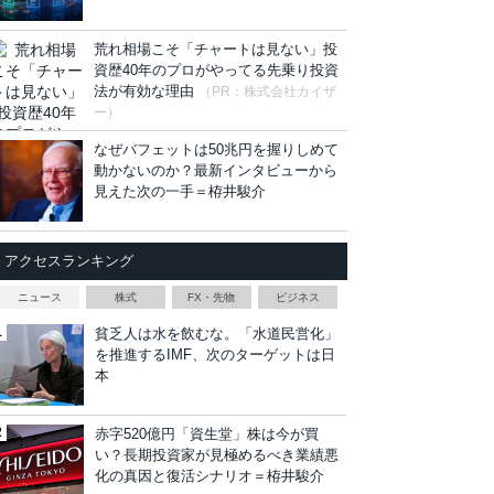
荒れ相場こそ「チャートは見ない」投
資歴40年のプロがやってる先乗り投資
法が有効な理由
（PR：株式会社カイザ
ー）
なぜバフェットは50兆円を握りしめて
動かないのか？最新インタビューから
見えた次の一手＝栫井駿介
アクセスランキング
ニュース
株式
FX・先物
ビジネス
貧乏人は水を飲むな。「水道民営化」
を推進するIMF、次のターゲットは日
本
赤字520億円「資生堂」株は今が買
い？長期投資家が見極めるべき業績悪
化の真因と復活シナリオ＝栫井駿介