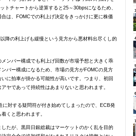
ドットチャートから逆算すると25～30bpsになるため、
合は、FOMCでの利上げ決定をきっかけに更に株価
は、以降の利上げも緩慢という見方から悪材料出尽くし的
のメンバー構成でも利上げ回数が市場予想と大きく乖
ンバー構成になるため、市場の見方がFOMCの見方
合いに拍車が掛かる可能性が高いです。つまり、初回
はアヤであって持続性はあまりないと思われます。
頼性に対する疑問符が付き始めてしまったので、ECB発
ち着くと思われます。
ましたが、黒田日銀総裁はマーケットのかく乱を目的