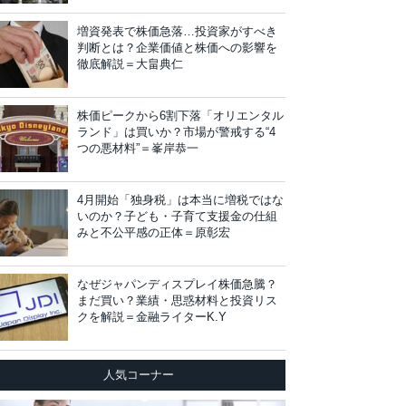
増資発表で株価急落…投資家がすべき
判断とは？企業価値と株価への影響を
徹底解説＝大畠典仁
株価ピークから6割下落「オリエンタル
ランド」は買いか？市場が警戒する“4
つの悪材料”＝峯岸恭一
4月開始「独身税」は本当に増税ではな
いのか？子ども・子育て支援金の仕組
みと不公平感の正体＝原彰宏
なぜジャパンディスプレイ株価急騰？
まだ買い？業績・思惑材料と投資リス
クを解説＝金融ライターK.Y
人気コーナー