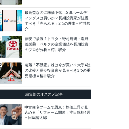
最高益なのに株価下落…SBIホールデ
ィングスは買いか？長期投資家が注視
すべき「売られる」2つの理由＝栫井駿
介
割安で放置？トヨタ・野村総研・塩野
義製薬・ベルクの企業価値を長期投資
のプロが分析＝栫井駿介
急落「不動産」株は今が買い？大手4社
の比較と長期投資家が見るべき3つの重
要指標＝栫井駿介
編集部のオススメ記事
中古住宅ブームで恩恵！株価上昇が見
込める「リフォーム関連」注目銘柄4選
＝田嶋智太郎