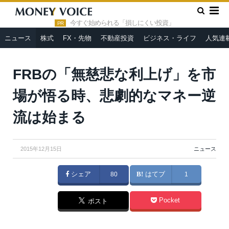
»
»
HOME
ニュース
FRBの「無慈悲な利上げ」を市場が悟る
時、悲劇的なマネー逆流は始まる
今すぐ始められる「損しにくい投資」
PR
ニュース
株式
FX・先物
不動産投資
ビジネス・ライフ
人気連
FRBの「無慈悲な利上げ」を市
場が悟る時、悲劇的なマネー逆
流は始まる
2015年12月15日
ニュース
シェア
80
はてブ
1
Pocket
ポスト