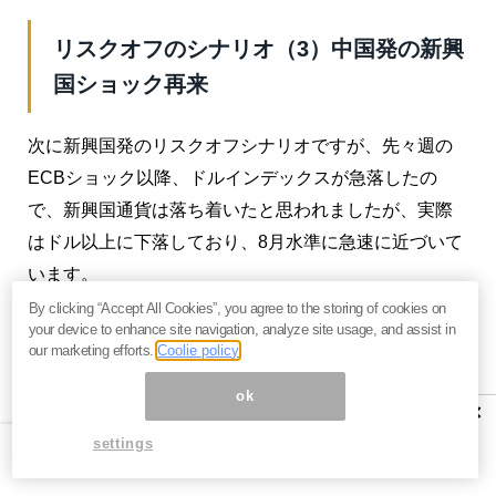
リスクオフのシナリオ（3）中国発の新興
国ショック再来
次に新興国発のリスクオフシナリオですが、先々週の
ECBショック以降、ドルインデックスが急落したの
で、新興国通貨は落ち着いたと思われましたが、実際
はドル以上に下落しており、8月水準に急速に近づいて
います。
By clicking “Accept All Cookies”, you agree to the storing of cookies on
トルコに関しては、ロシアからの制裁もあるので、フ
your device to enhance site navigation, analyze site usage, and assist in
our marketing efforts.
Coolie policy
ラジャイル5の中では最も危険です。
ok
通貨が1割減価すれば、借金は1割増えるのですから、
×
米利上げでトルコリラが売られるにつれ、トルコのデ
settings
フォルトリスクは高まります。しかし、トルコだけで