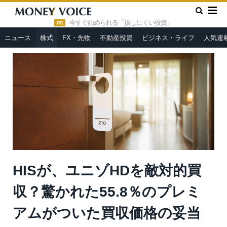
»
»
HOME
株式
HISが、ユニゾHDを敵対的買収？驚かれた
55.8％のプレミアムがついた買収価格の妥当性
今すぐ始められる「損しにくい投資」
PR
ニュース
株式
FX・先物
不動産投資
ビジネス・ライフ
人気連
HISが、ユニゾHDを敵対的買
収？驚かれた55.8％のプレミ
アムがついた買収価格の妥当