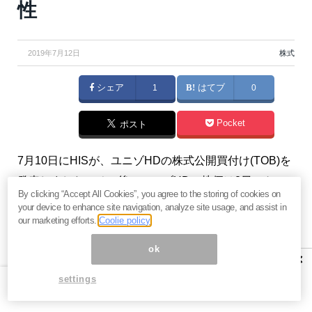
性
2019年7月12日
株式
シェア
1
はてブ
0
Pocket
ポスト
7月10日にHISが、ユニゾHDの株式公開買付け(TOB)を
発表しました。その後、ユニゾHDの株価は2日ストッ
By clicking “Accept All Cookies”, you agree to the storing of cookies on
プ高し、本日（12日）TOB価格付近の3,115円で終了。
your device to enhance site navigation, analyze site usage, and assist in
（『
元証券マンが「あれっ」と思ったこと
』）
our marketing efforts.
Coolie policy
ok
×
settings
HIS：ユニゾHD株式のTOB