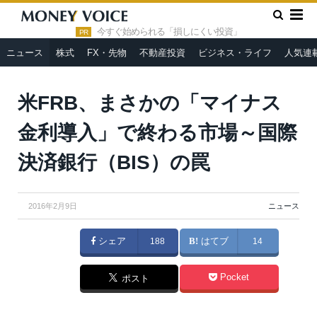
»
»
HOME
ニュース
米FRB、まさかの「マイナス金利導入」で
終わる市場～国際決済銀行（BIS）の罠
今すぐ始められる「損しにくい投資」
PR
ニュース
株式
FX・先物
不動産投資
ビジネス・ライフ
人気連
GongTo / Shutterstock.com
米FRB、まさかの「マイナス
金利導入」で終わる市場～国際
決済銀行（BIS）の罠
2016年2月9日
ニュース
シェア
188
はてブ
14
Pocket
ポスト