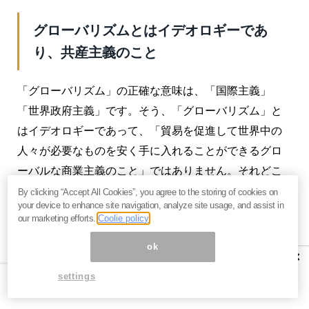
グローバリズムとはイデオロギーであ
り、共産主義のこと
「グローバリズム」の正確な意味は、「国際主義」
「世界政府主義」です。そう、「グローバリズム」と
はイデオロギーであって、「貿易を促進して世界中の
人々が必要なものを安く手に入れることができるグロ
ーバルな商業主義のこと」ではありません。それどこ
ろか、その真逆な結果をもたらします。
By clicking “Accept All Cookies”, you agree to the storing of cookies on
your device to enhance site navigation, analyze site usage, and assist in
our marketing efforts.
Coolie policy
それを端的に言い表しているのが、竹中平蔵氏の「正
規雇用が非正規雇用を搾取する構造になっている。正
ok
×
規と非正規の壁をなくさなければいけない」という発
settings
言。だから、「正規雇用をなくして、全員、非正規雇
用にするべきだ」と言っているのです。