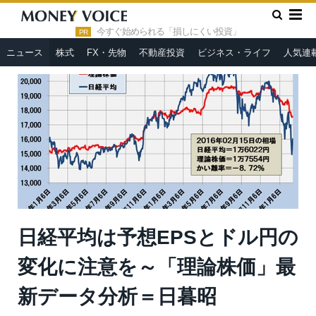
»
»
HOME
ニュース
日経平均は予想EPSとドル円の変化に注意
を～「理論株価」最新データ分析＝日暮昭
今すぐ始められる「損しにくい投資」
PR
ニュース
株式
FX・先物
不動産投資
ビジネス・ライフ
人気連
日経平均は予想EPSとドル円の
変化に注意を～「理論株価」最
新データ分析＝日暮昭