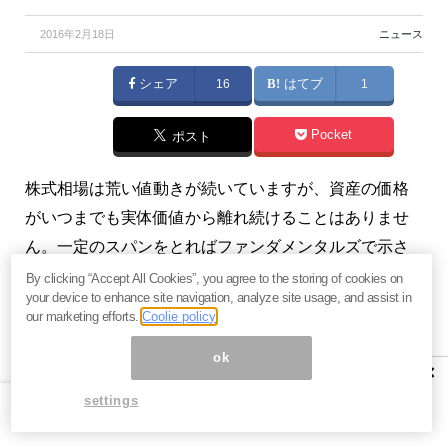
2016年2月18日
ニュース
シェア
16
はてブ
1
Pocket
ポスト
株式相場は荒い値動きが続いていますが、資産の価格
がいつまでも実体価値から離れ続けることはありませ
ん。一定のスパンをとればファンダメンタルズで示さ
れる価値に回帰すると考えられます。本記事で取り上
By clicking “Accept All Cookies”, you agree to the storing of cookies on
your device to enhance site navigation, analyze site usage, and assist in
げる
理論株価
はこうした実体価値に基づく
日経平均の
our marketing efforts.
Coolie policy
水準を出来るだけ簡素な形で捉える
ことを目指したも
ok
ので、予想業績と米ドルの2つの要因に絞って日経平均
×
を説明しています。（『
投資の視点
』日暮昭）
settings
筆者プロフィール：日暮昭（ひぐらしあきら）