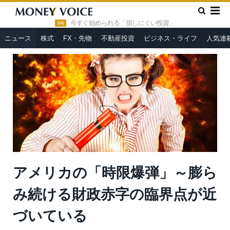
»
»
HOME
ニュース
アメリカの「時限爆弾」～膨らみ続ける財
政赤字の臨界点が近づいている
今すぐ始められる「損しにくい投資」
PR
ニュース
株式
FX・先物
不動産投資
ビジネス・ライフ
人気連
アメリカの「時限爆弾」～膨ら
み続ける財政赤字の臨界点が近
づいている