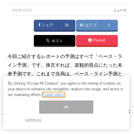
2016年2月9日
ニュース
シェア
38
はてブ
5
Pocket
ポスト
今回ご紹介するレポートの予測はすべて「ベース・ラ
イン予測」です。換言すれば、楽観的視点にたった未
来予測です。これまで当局は、ベース・ライン予測と
は別に悲観的な予測もしていました。しかし最新のレ
By clicking “Accept All Cookies”, you agree to the storing of cookies on
your device to enhance site navigation, analyze site usage, and assist in
ポートでは省略されています。当然、悲観的視点の未
our marketing efforts.
Coolie policy
来予測もしたはずですが、公表できない結果になった
ok
のでレポートから排除したのでしょう。（『
いつも感
×
謝している高年の独り言（有料版）
』）
settings