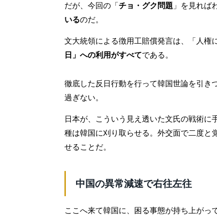
だが、今回の「
チョ・グク問題
」を見れば
いる
のだ。
文大統領による徴用工賠償発言は、「人権
日」への利用がすべて
である。
徹底した反日行動を行って韓国世論を引き
過ぎない。
日本が、こういう見え透いた文氏の戦術に
種は韓国に刈り取らせる。外交面で二度と
せることだ。
中国の異常減速で右往左往
ここへ来て韓国に、困る事態が持ち上がっ