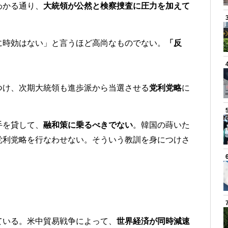
わかる通り、
大統領が公然と検察捜査に圧力を加えて
に時効はない」と言うほど高尚なものでない。
「反
つけ、次期大統領も進歩派から当選させる
党利党略
に
手を貸して、
融和策に乗るべきでない
。韓国の蒔いた
党利党略を行なわせない。そういう教訓を身につけさ
ている。米中貿易戦争によって、
世界経済が同時減速