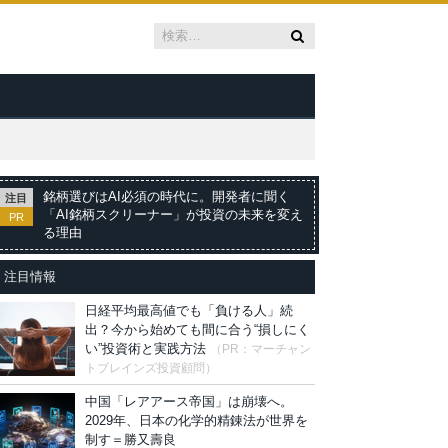
銘柄選びはAI必須の時代に。開発者に聞く
注目
「AI銘柄スクリーナー」が投資の未来を変え
PR
る理由
注目情報
日経平均最高値でも「負ける人」続
出？今から始めても間に合う“損しにく
い”投資術と実践方法
（PR：マーチャン
トブレインズ投資顧問）
中国「レアアース帝国」は崩壊へ。
2029年、日本の化学的精錬法が世界を
制す＝勝又壽良