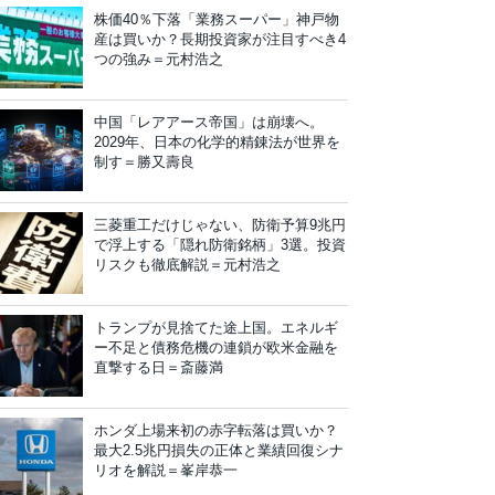
株価40％下落「業務スーパー」神戸物
産は買いか？長期投資家が注目すべき4
つの強み＝元村浩之
中国「レアアース帝国」は崩壊へ。
2029年、日本の化学的精錬法が世界を
制す＝勝又壽良
三菱重工だけじゃない、防衛予算9兆円
で浮上する「隠れ防衛銘柄」3選。投資
リスクも徹底解説＝元村浩之
トランプが見捨てた途上国。エネルギ
ー不足と債務危機の連鎖が欧米金融を
直撃する日＝斎藤満
ホンダ上場来初の赤字転落は買いか？
最大2.5兆円損失の正体と業績回復シナ
リオを解説＝峯岸恭一