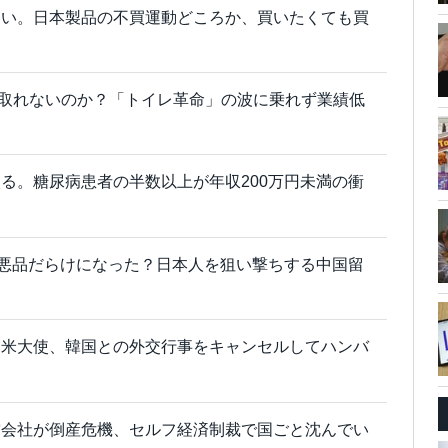
ない。日本製品の不買運動どころか、買いたくても買
を取れないのか？「トイレ革命」の波に乗れず業績低
る。糖尿病患者の半数以上が年収200万円未満の衝
の粗悪品だらけになった？日本人を狙い撃ちする中国留
ス米大使、韓国との外交行事をキャンセルしてハンバ
空会社が倒産危機、セルフ経済制裁で国ごと沈んでい