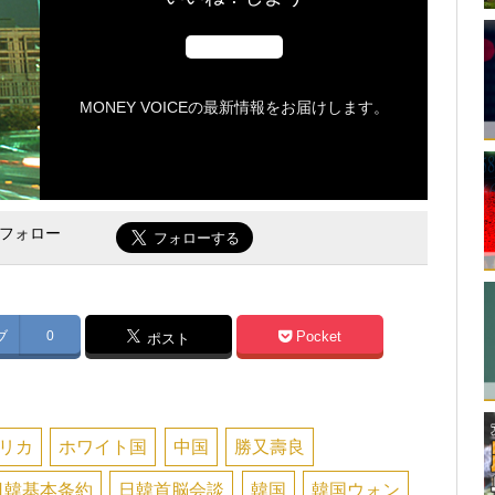
MONEY VOICEの最新情報をお届けします。
をフォロー
ブ
0
Pocket
ポスト
リカ
ホワイト国
中国
勝又壽良
日韓基本条約
日韓首脳会談
韓国
韓国ウォン