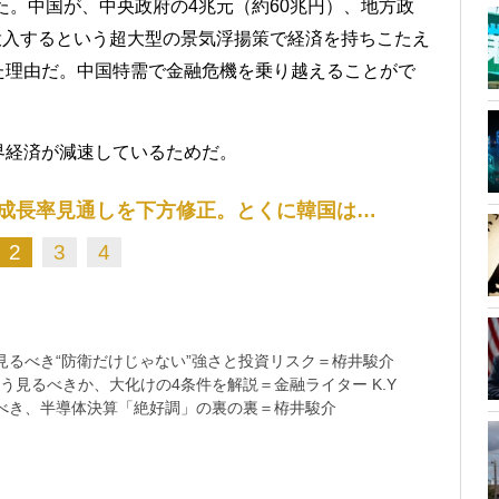
た。中国が、中央政府の4兆元（約60兆円）、地方政
を投入するという超大型の景気浮揚策で経済を持ちこたえ
た理由だ。中国特需で金融危機を乗り越えることがで
界経済が減速しているためだ。
済成長率見通しを下方修正。とくに韓国は…
2
3
4
るべき“防衛だけじゃない”強さと投資リスク＝栫井駿介
う見るべきか、大化けの4条件を解説＝金融ライター K.Y
べき、半導体決算「絶好調」の裏の裏＝栫井駿介