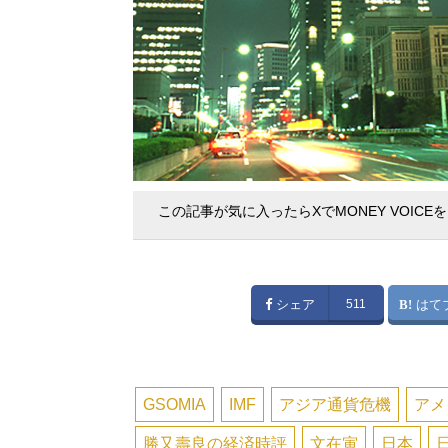
この記事が気に入ったらXでMONEY VOICE
シェア
511
はて
GSOMIA
IMF
アジア通貨危機
アメ
勝又壽良の経済時評
文在寅
日本