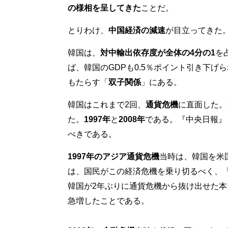
の様相を呈してきた
ことだ。
とりわけ、
中国経済の減速
が目立ってきた
韓国は、
対中輸出依存度が全体の4分の1
を
ば、韓国のGDPも0.5％ポイント引き下
もたらす「
双子関係
」にある。
韓国はこれまで2回、
通貨危機
に直面した。
た。
1997年
と
2008年
である。『中央日報』
べきである。
1997年のアジア通貨危機
当時は、韓国を米
は、国民がこの経済危機を乗り切るべく、
韓国が2年ぶりに通貨危機から抜け出せた
急増したことである。