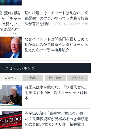
荒れ相場こそ「チャートは見ない」投
資歴40年のプロがやってる先乗り投資
法が有効な理由
（PR：株式会社カイザ
ー）
なぜバフェットは50兆円を握りしめて
動かないのか？最新インタビューから
見えた次の一手＝栫井駿介
アクセスランキング
ニュース
株式
FX・先物
ビジネス
貧乏人は水を飲むな。「水道民営化」
を推進するIMF、次のターゲットは日
本
赤字520億円「資生堂」株は今が買
い？長期投資家が見極めるべき業績悪
化の真因と復活シナリオ＝栫井駿介