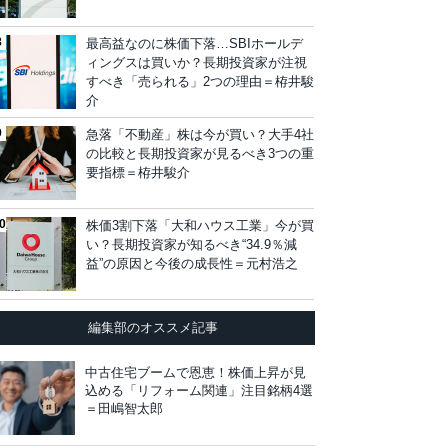
最高益なのに株価下落…SBIホールデ
ィングスは買いか？長期投資家が注視
すべき「売られる」2つの理由＝栫井駿
介
急落「不動産」株は今が買い？大手4社
の比較と長期投資家が見るべき3つの重
要指標＝栫井駿介
株価3割下落「大和ハウス工業」今が買
い？長期投資家が知るべき“34.9％減
益”の原因と今後の成長性＝元村浩之
編集部のオススメ記事
中古住宅ブームで恩恵！株価上昇が見
込める「リフォーム関連」注目銘柄4選
＝田嶋智太郎