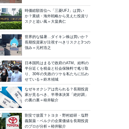
時価総額首位へ「三菱UFJ」は買い
か？業績・海外戦略から見えた投資リ
スクと追い風＝大畠典仁
世界的な猛暑…ダイキン株は買いか？
長期投資家が注視すべきリスクと3つの
強み＝元村浩之
日本国民はまるで政府のATM。給料の
半分近くを税金と社会保険料で毟り取
り、30年の失政のツケを私たちに払わ
せている＝鈴木傾城
なぜキオクシアは売られる？長期投資
家が見るべき、半導体決算「絶好調」
の裏の裏＝栫井駿介
割安で放置？トヨタ・野村総研・塩野
義製薬・ベルクの企業価値を長期投資
のプロが分析＝栫井駿介