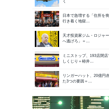
く
日本で急増する「住所を喪
行き着く地獄…
天才投資家ジム・ロジャ
へ逃げろ」＝…
ミニストップ、193店閉
しくじり＝栫井…
リンガーハット、20億円
た3つの要因＝…