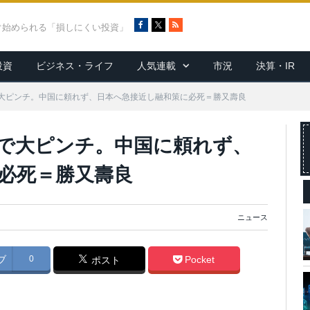
F
X
R
ぐ始められる「損しにくい投資」
a
S
c
S
投資
ビジネス・ライフ
人気連載
市況
決算・IR
e
b
o
大ピンチ。中国に頼れず、日本へ急接近し融和策に必死＝勝又壽良
o
k
で大ピンチ。中国に頼れず、
必死＝勝又壽良
ニュース
ブ
0
Pocket
ポスト