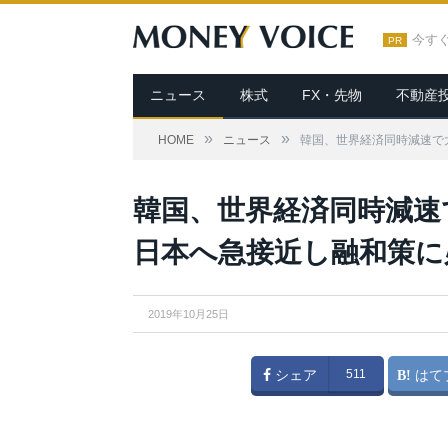
今す
PR
ニュース
株式
FX・先物
不動産
»
»
HOME
ニュース
韓国、世界経済同時減速で
韓国、世界経済同時減速
日本へ急接近し融和策に
2019年10月25日
シェア
511
はて