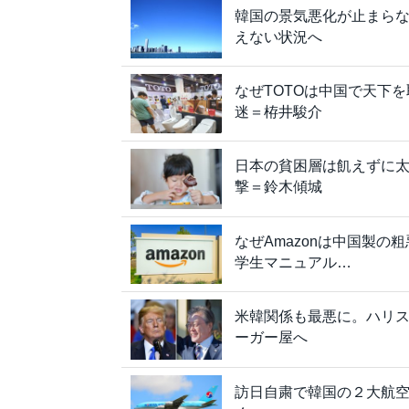
韓国の景気悪化が止まら
えない状況へ
なぜTOTOは中国で天下
迷＝栫井駿介
日本の貧困層は飢えずに太
撃＝鈴木傾城
なぜAmazonは中国製
学生マニュアル…
米韓関係も最悪に。ハリ
ーガー屋へ
訪日自粛で韓国の２大航