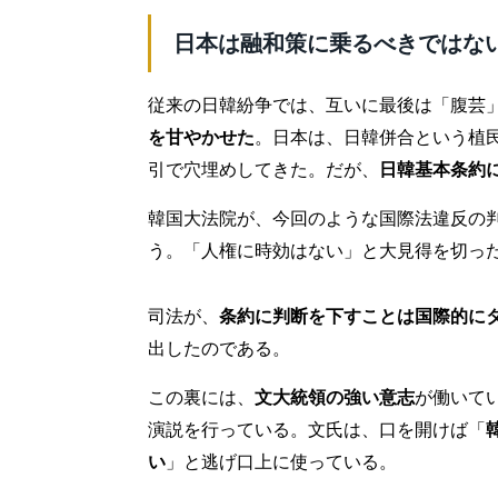
日本は融和策に乗るべきではな
従来の日韓紛争では、互いに最後は「腹芸
を甘やかせた
。日本は、日韓併合という植
引で穴埋めしてきた。だが、
日韓基本条約
韓国大法院が、今回のような国際法違反の
う。「人権に時効はない」と大見得を切っ
司法が、
条約に判断を下すことは国際的に
出したのである。
この裏には、
文大統領の強い意志
が働いて
演説を行っている。文氏は、口を開けば「
い
」と逃げ口上に使っている。