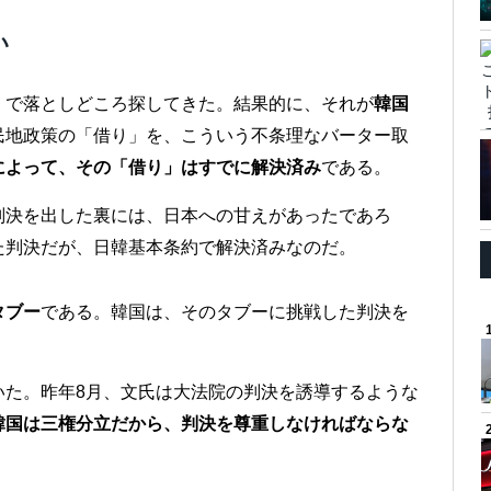
い
」で落としどころ探してきた。結果的に、それが
韓国
民地政策の「借り」を、こういう不条理なバーター取
によって、その「借り」はすでに解決済み
である。
判決を出した裏には、日本への甘えがあったであろ
た判決だが、日韓基本条約で解決済みなのだ。
タブー
である。韓国は、そのタブーに挑戦した判決を
いた。昨年8月、文氏は大法院の判決を誘導するような
韓国は三権分立だから、判決を尊重しなければならな