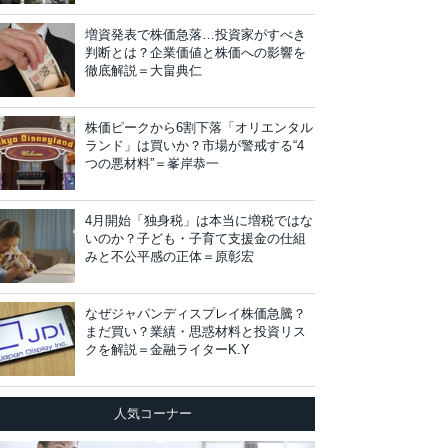
増資発表で株価急落…投資家がすべき
判断とは？企業価値と株価への影響を
徹底解説＝大畠典仁
株価ピークから6割下落「オリエンタル
ランド」は買いか？市場が警戒する“4
つの悪材料”＝峯岸恭一
4月開始「独身税」は本当に増税ではな
いのか？子ども・子育て支援金の仕組
みと不公平感の正体＝原彰宏
なぜジャパンディスプレイ株価急騰？
まだ買い？業績・思惑材料と投資リス
クを解説＝金融ライターK.Y
人気コーナー