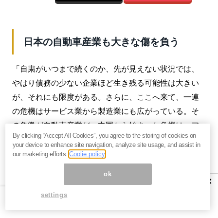
日本の自動車産業も大きな傷を負う
「自粛がいつまで続くのか、先が見えない状況では、
やはり債務の少ない企業ほど生き残る可能性は大きい
が、それにも限度がある。さらに、ここへ来て、一連
の危機はサービス業から製造業にも広がっている。そ
の象徴が自動車産業だ。中国から始まった危機は、ア
By clicking “Accept All Cookies”, you agree to the storing of cookies on
メリカやヨーロッパ全域、東南アジア、アフリカなど
your device to enhance site navigation, analyze site usage, and assist in
全世界に拡大。各地で経済活動を停止させ、日本を代
our marketing efforts.
Coolie policy
表する産業である自動車産業も深刻な影響を及ぼし始
ok
×
めている」。
settings
日本の自動車産業にとって最重要な米国市場が立ち直
らないと、メーカーに与える影響は深刻なものになり