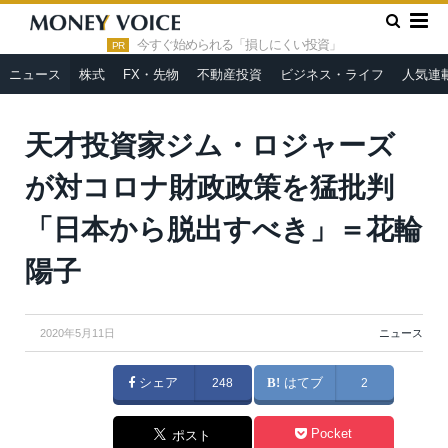
»
»
HOME
ニュース
天才投資家ジム・ロジャーズが対コロナ財
政政策を猛批判「日本から脱出すべき」＝花輪陽子
今すぐ始められる「損しにくい投資」
PR
ニュース
株式
FX・先物
不動産投資
ビジネス・ライフ
人気連
天才投資家ジム・ロジャーズ
が対コロナ財政政策を猛批判
「日本から脱出すべき」＝花輪
陽子
2020年5月11日
ニュース
シェア
248
はてブ
2
Pocket
ポスト