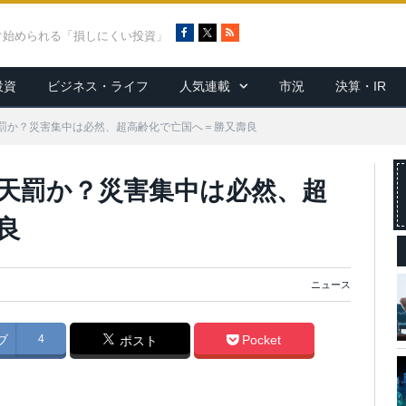
F
X
R
ぐ始められる「損しにくい投資」
a
S
c
S
投資
ビジネス・ライフ
人気連載
市況
決算・IR
e
b
o
罰か？災害集中は必然、超高齢化で亡国へ＝勝又壽良
o
k
天罰か？災害集中は必然、超
良
ニュース
ブ
4
Pocket
ポスト