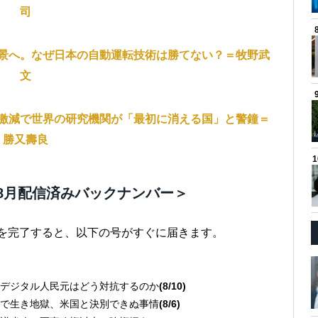
司
景へ。なぜ日本の自動運転技術は勝てない？＝牧野武
文
激減で世界の研究機関が「最初に消える国」と警鐘＝
勝又壽良
8月配信済みバックナンバー＞
きを完了すると、以下の号がすぐに届きます。
デジタル人民元はどう対抗するのか
(8/10)
で生き地獄、米国と決別できぬ事情
(8/6)