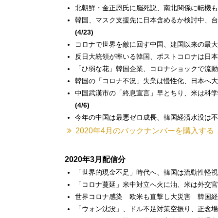
北朝鮮・金正恩氏に脳死説、南北関係に転機も
韓国、マスク支援先に日本含めるか検討中、台
(4/23)
コロナで世界を敵に回す中国、建国以来の最大
反日大統領が率いる韓国、ポストコロナは日本
「ひ弱な花」韓国企業、コロナショックで流動
韓国の「コロナ不況」失業は慢性化、日本へ大
中国武漢市の「終息宣言」早とちり、米は科学
(4/6)
今年の中国は最悪ゼロ成長、韓国経済水没は不
2020年4月のバックナンバーを購入する
2020年3月配信分
「世界的現金不足」時代へ、韓国は流動性軽視
「コロナ蔓延」米中対立へ火に油、米は外交官
世界コロナ感染 欧米も直撃し大災害 韓国経
「ウォン沈没」、ドル不足対策空振り、正念場