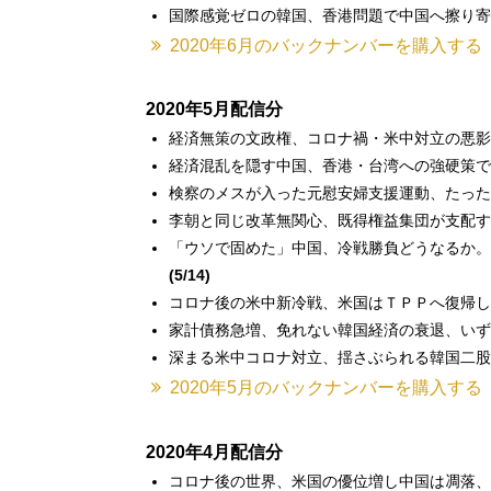
国際感覚ゼロの韓国、香港問題で中国へ擦り寄
2020年6月のバックナンバーを購入する
2020年5月配信分
経済無策の文政権、コロナ禍・米中対立の悪影
経済混乱を隠す中国、香港・台湾への強硬策で
検察のメスが入った元慰安婦支援運動、たった
李朝と同じ改革無関心、既得権益集団が支配す
「ウソで固めた」中国、冷戦勝負どうなるか。
(5/14)
コロナ後の米中新冷戦、米国はＴＰＰへ復帰し
家計債務急増、免れない韓国経済の衰退、いず
深まる米中コロナ対立、揺さぶられる韓国二股
2020年5月のバックナンバーを購入する
2020年4月配信分
コロナ後の世界、米国の優位増し中国は凋落、