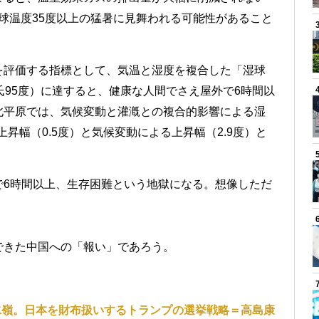
、湿球温度35度以上の猛暑に見舞われる可能性があること
を評価する指標として、気温と湿度を複合した「湿球
氏95度）に達すると、健康な人間でさえ屋外で6時間以
北平原では、気候変動と灌漑との複合的影響による湿
上昇幅（0.5度）と気候変動による上昇幅（2.9度）と
で6時間以上、生存困難という地獄になる。想像しただ
できた中国への「報い」であろう。
水嶺。日本を財布扱いするトランプの選挙戦略＝高島康