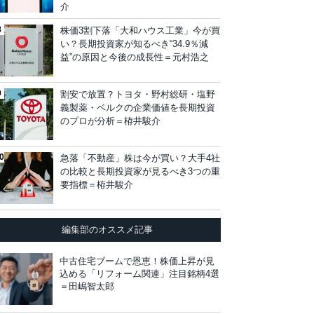
介
株価3割下落「大和ハウス工業」今が買
い？長期投資家が知るべき“34.9％減
益”の原因と今後の成長性＝元村浩之
割安で放置？トヨタ・野村総研・塩野
義製薬・ベルクの企業価値を長期投資
のプロが分析＝栫井駿介
急落「不動産」株は今が買い？大手4社
の比較と長期投資家が見るべき3つの重
要指標＝栫井駿介
編集部のオススメ記事
中古住宅ブームで恩恵！株価上昇が見
込める「リフォーム関連」注目銘柄4選
＝田嶋智太郎