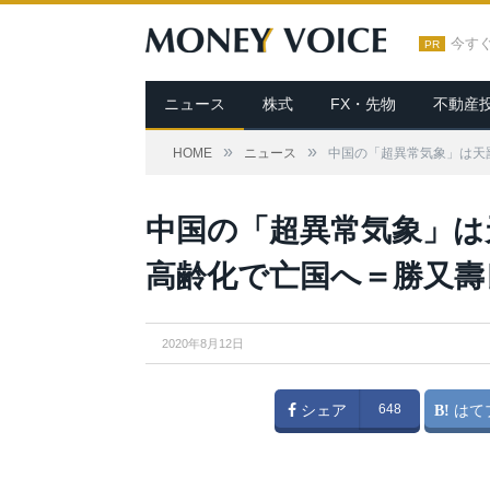
今す
PR
ニュース
株式
FX・先物
不動産
»
»
HOME
ニュース
中国の「超異常気象」は天
中国の「超異常気象」は
高齢化で亡国へ＝勝又壽
2020年8月12日
シェア
648
はて