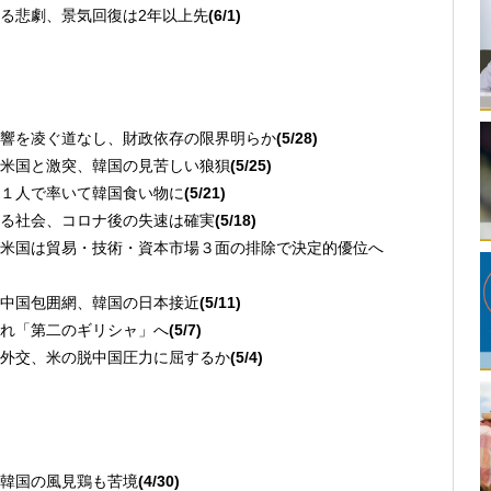
る悲劇、景気回復は2年以上先
(6/1)
響を凌ぐ道なし、財政依存の限界明らか
(5/28)
米国と激突、韓国の見苦しい狼狽
(5/25)
１人で率いて韓国食い物に
(5/21)
る社会、コロナ後の失速は確実
(5/18)
米国は貿易・技術・資本市場３面の排除で決定的優位へ
中国包囲網、韓国の日本接近
(5/11)
れ「第二のギリシャ」へ
(5/7)
外交、米の脱中国圧力に屈するか
(5/4)
韓国の風見鶏も苦境
(4/30)