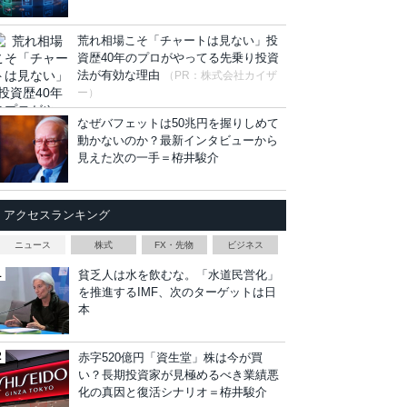
荒れ相場こそ「チャートは見ない」投
資歴40年のプロがやってる先乗り投資
法が有効な理由
（PR：株式会社カイザ
ー）
なぜバフェットは50兆円を握りしめて
動かないのか？最新インタビューから
見えた次の一手＝栫井駿介
アクセスランキング
ニュース
株式
FX・先物
ビジネス
貧乏人は水を飲むな。「水道民営化」
を推進するIMF、次のターゲットは日
本
赤字520億円「資生堂」株は今が買
い？長期投資家が見極めるべき業績悪
化の真因と復活シナリオ＝栫井駿介