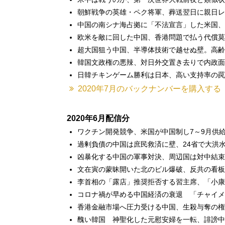
朝鮮戦争の英雄・ペク将軍、葬送翌日に親日レ
中国の南シナ海占拠に「不法宣言」した米国、
欧米を敵に回した中国、香港問題で払う代償莫
超大国狙う中国、半導体技術で越せぬ壁。高齢
韓国文政権の悪辣、対日外交置き去りで内政面
日韓チキンゲーム勝利は日本、高い支持率の罠
2020年7月のバックナンバーを購入する
2020年6月配信分
ワクチン開発競争、米国が中国制し7～9月供
過剰負債の中国は庶民救済に壁、24省で大洪
凶暴化する中国の軍事対決、周辺国は対中結束
文在寅の蒙昧開いた北のビル爆破、反共の看板
李首相の「露店」推奨拒否する習主席、「小康
コロナ禍が早める中国経済の衰退 「チャイメ
香港金融市場へ圧力受ける中国、生殺与奪の権
醜い韓国 神聖化した元慰安婦を一転、誹謗中