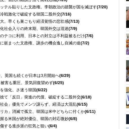
ッテル貼りした文政権。李朝政治の踏襲が国を滅ぼす
(7/20)
冷戦激化で破綻する韓国二股外交
(7/16)
大。早くも巣ごもり経済覚悟の悲壮感
(7/13)
化社会入りの終末期、韓国外交は混迷
(7/9)
のテコに利用、日本との対立は不利益被るだけ
(7/6)
に嵌まった文政権、譲歩の機会逸し自滅の途
(7/2)
給、英国も続くが日本は3月開始へ
(6/29)
水被害も重圧、景気回復望めず
(6/25)
を強化、さ迷う韓国
(6/22)
捨て「反日」突進の代償、破綻する二股外交
(6/18)
社会」優先でメンツ譲らず、経済は大混乱
(6/15)
リカ」消滅で孤立、韓国は米中どちらに付くか
(6/11)
握る米国が絶対優位、韓国の対応微妙
(6/8)
傷する進歩派の狂気と狙い
(6/4)