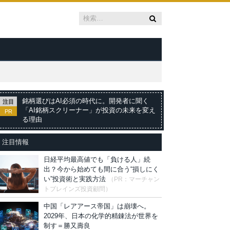
銘柄選びはAI必須の時代に。開発者に聞く
注目
「AI銘柄スクリーナー」が投資の未来を変え
PR
る理由
注目情報
日経平均最高値でも「負ける人」続
出？今から始めても間に合う“損しにく
い”投資術と実践方法
（PR：マーチャン
トブレインズ投資顧問）
中国「レアアース帝国」は崩壊へ。
2029年、日本の化学的精錬法が世界を
制す＝勝又壽良