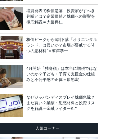
増資発表で株価急落…投資家がすべき
判断とは？企業価値と株価への影響を
徹底解説＝大畠典仁
株価ピークから6割下落「オリエンタル
ランド」は買いか？市場が警戒する“4
つの悪材料”＝峯岸恭一
4月開始「独身税」は本当に増税ではな
いのか？子ども・子育て支援金の仕組
みと不公平感の正体＝原彰宏
なぜジャパンディスプレイ株価急騰？
まだ買い？業績・思惑材料と投資リス
クを解説＝金融ライターK.Y
人気コーナー