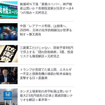
株価40％下落「業務スーパー」神戸物
産は買いか？長期投資家が注目すべき4
つの強み＝元村浩之
中国「レアアース帝国」は崩壊へ。
2029年、日本の化学的精錬法が世界を
制す＝勝又壽良
三菱重工だけじゃない、防衛予算9兆円
で浮上する「隠れ防衛銘柄」3選。投資
リスクも徹底解説＝元村浩之
トランプが見捨てた途上国。エネルギ
ー不足と債務危機の連鎖が欧米金融を
直撃する日＝斎藤満
ホンダ上場来初の赤字転落は買いか？
最大2.5兆円損失の正体と業績回復シナ
リオを解説＝峯岸恭一