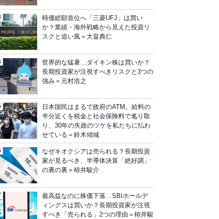
時価総額首位へ「三菱UFJ」は買い
か？業績・海外戦略から見えた投資リ
スクと追い風＝大畠典仁
世界的な猛暑…ダイキン株は買いか？
長期投資家が注視すべきリスクと3つの
強み＝元村浩之
日本国民はまるで政府のATM。給料の
半分近くを税金と社会保険料で毟り取
り、30年の失政のツケを私たちに払わ
せている＝鈴木傾城
なぜキオクシアは売られる？長期投資
家が見るべき、半導体決算「絶好調」
の裏の裏＝栫井駿介
最高益なのに株価下落…SBIホールデ
ィングスは買いか？長期投資家が注視
すべき「売られる」2つの理由＝栫井駿