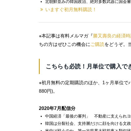
北朝鮮並みの韓国政治、絶対多数武器に国会審
いますぐ初月無料購読！
※本記事は有料メルマガ『
勝又壽良の経済時
ちの方はぜひこの機会に
ご購読
をどうぞ。
こちらも必読！月単位で購入で
※初月無料の定期購読のほか、1ヶ月単位で
880円)。
2020年7月配信分
中国経済「最後の審判」 不動産に支えられヨ
韓国は分裂社会、支持層だけに顔を向ける文政
米中は戦うのか、第一次世界大戦前夜と類似状