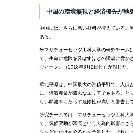
中国の環境無視と経済優先が地
中国には、さらに悪い材料が控えている。
ある。
米マサチューセッツ工科大学の研究チーム
て、生命に危険を及ぼすほどの猛暑に脅か
ウィーク』（2018年8月2日付）が報じた。
華北平原は、中国最大の沖積平野で、人口
に、灌漑農業が盛んなエリアでもある。と
しい熱波をもたらす危険性が高いと警告し
研究チームでは、マサチューセッツ工科大
て、気候変動が灌漑という人為的影響にさ
クをどれだけ高めるかを予測した。それに