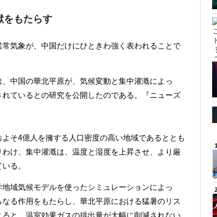
獄をもたらす
異常気象が、中国だけにひときわ強く表われることで
は、中国の華北平原が、気候変動と集中灌漑によっ
されているとの研究を公開したのである。『ニューズ
およそ4億人を擁する人口密度の高い地域であるととも
りわけ、集中灌漑は、温度と湿度を上昇させ、より厳
ている。
学地域気候モデルを使ったシミュレーションによっ
らなる作用をもたらし、華北平原における猛暑のリス
よると、温室効果ガスの排出量が大幅に削減されない