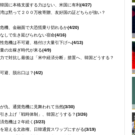
韓国に本格支援する力はない、米国に有利
(4/27)
湾は黙って２００万枚寄贈、友好国の証どちらが強い？
危機、金融面で大恐慌乗り切れるか
(4/20)
なしで生き延びられない宿命
(4/16)
性危機は不可避、格付け大量引下げへ
(4/13)
量の出稼ぎ時代が来る
(4/9)
力で対抗し最後は「米中経済分断」措置へ、韓国どうする？
可避、脱出口は？
(4/2)
が仇、通貨危機に見舞われて当然
(3/30)
引き上げ「戦時体制」、韓国どうする？
(3/26)
済危機は２年続く
(3/23)
を迎える文政権、日韓通貨スワップにすがる
(3/19)