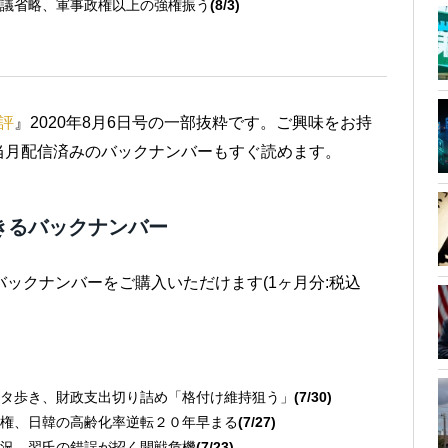
議省略、軍事政権以上の強権振う
(8/3)
評
』2020年8月6日号の一部抜粋です。ご興味をお持
当月配信済みのバックナンバーもすぐ読めます。
きるバックナンバー
バックナンバーをご購入いただけます(1ヶ月分:税込
タ歩き、財政支出切り詰め「格付け維持狙う」
(7/30)
権、日韓の高齢化率逆転２０年早まる
(7/27)
況、習氏の錯誤が招く開戦危機
(7/23)