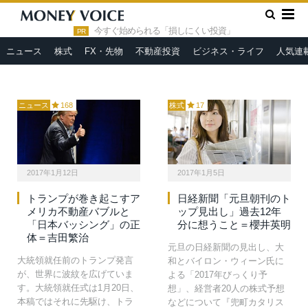
国投資家の「想定内」だった
が、先行き不透明感はより強
»
とわかります。新政権がドル
まりました。株価はファンダ
HOME
TPP
今すぐ始められる「損しにくい投資」
高かドル安政策かは、2月の予
メンタルズの位置まで引き返
PR
算案から読み取れるでしょ
し、様子見相場となるでしょ
ニュース
株式
FX・先物
不動産投資
ビジネス・ライフ
人気連
う。…
う。
ニュース
168
株式
17
2017年1月12日
2017年1月5日
トランプが巻き起こすア
日経新聞「元旦朝刊のト
メリカ不動産バブルと
ップ見出し」過去12年
「日本バッシング」の正
分に想うこと＝櫻井英明
体＝吉田繁治
元旦の日経新聞の見出し、大
大統領就任前のトランプ発言
和とバイロン・ウィーン氏に
が、世界に波紋を広げていま
よる「2017年びっくり予
す。大統領就任式は1月20日、
想」、経営者20人の株式予想
本稿ではそれに先駆け、トラ
などについて『兜町カタリス