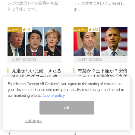
ンプの政策とその影響を包括
ト』の櫻井英明さんが解説し
的に予測します。
ま…
ニュース
45
ニュース
182
2016年12月27日
2016年12月25日
見逃せない兆候。きたる
奇襲か？土下座か？安倍
2017年のグローバル政
ちゃんは真珠湾で「舎弟
治・経済はこう動く＝斎
の証」をゲットする＝ち
By clicking “Accept All Cookies”, you agree to the storing of cookies on
藤満
だい
your device to enhance site navigation, analyze site usage, and assist in
our marketing efforts.
Coolie policy
2016年の干支「さる」は、後
トランプから「TPPなんか絶
半に波乱が起き、それが翌年
対にやらねぇから！」と言わ
ok
の「とり」年につながると言
れ、プーチンから「は？北方
われます。今年は「権威崩
領土？知らねぇ！」と言われ
settings
壊」の年でしたが、来年も経
た安倍ちゃんが、ついに真珠
済的に大きな変化が予想され
湾でオバマ先生と対峙しま
ま…
す。…