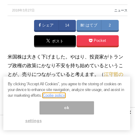
2018年3月27日
ニュース
シェア
14
はてブ
2
Pocket
ポスト
米国株は大きく下げました。やはり、投資家がトラン
プ政権の政策にかなり不安を持ち始めているというこ
とが、売りにつながっていると考えます。（
江守哲の
「投資の哲人」～ヘッジファンド投資戦略のすべて
）
By clicking “Accept All Cookies”, you agree to the storing of cookies on
your device to enhance site navigation, analyze site usage, and assist in
our marketing efforts.
Coolie policy
本記事は『
江守哲の「投資の哲人」～ヘッジファンド
投資戦略のすべて
』2018年3月26日号の一部抜粋で
ok
×
す。全文にご興味をお持ちの方はぜひこの機会に、
今
settings
月分すべて無料のお試し購読
をどうぞ。