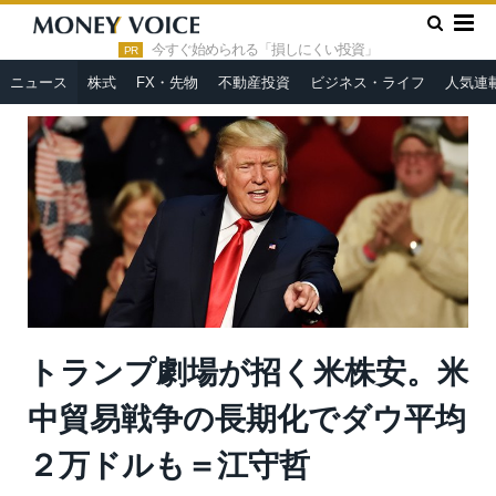
»
»
HOME
ニュース
トランプ劇場が招く米株安。米中貿易戦争
の長期化でダウ平均２万ドルも＝江守哲
今すぐ始められる「損しにくい投資」
PR
ニュース
株式
FX・先物
不動産投資
ビジネス・ライフ
人気連
トランプ劇場が招く米株安。米
中貿易戦争の長期化でダウ平均
２万ドルも＝江守哲