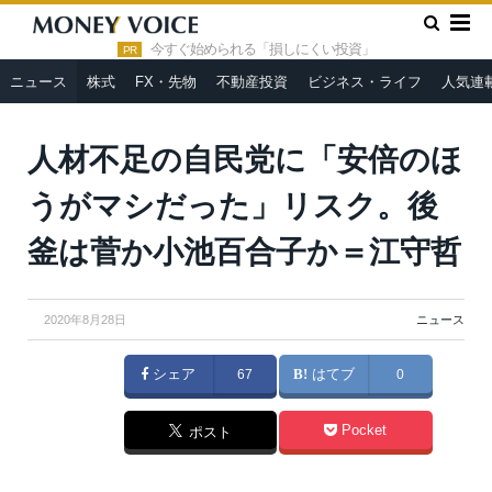
»
»
HOME
ニュース
人材不足の自民党に「安倍のほうがマシだ
った」リスク。後釜は菅か小池百合子か＝江守哲
今すぐ始められる「損しにくい投資」
PR
ニュース
株式
FX・先物
不動産投資
ビジネス・ライフ
人気連
人材不足の自民党に「安倍のほ
うがマシだった」リスク。後
釜は菅か小池百合子か＝江守哲
2020年8月28日
ニュース
シェア
67
はてブ
0
Pocket
ポスト