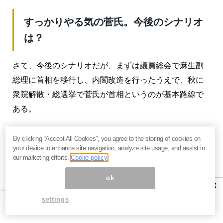
すっかりやる気の菅氏。今後のシナリオ
は？
さて、今後のシナリオだが、まずは議員総会で麻生副
総理に首相を移行し、内閣改造を行ったうえで、秋に
衆院解散・総選挙で菅氏が首相というのが基本路線で
ある。
菅氏は完全にやる気になっている。器ではないのだ
By clicking “Accept All Cookies”, you agree to the storing of cookies on
が、人がいない。岸田氏は論外であり、石破氏は現政
your device to enhance site navigation, analyze site usage, and assist in
our marketing efforts.
Coolie policy
権から完全に嫌われている。
ok
結局は、現政権のきわめて限られた人間で政治が決め
×
られているのである。民主主義など存在しないのが、
settings
いまの日本の政治であることが明白にわかる事実であ