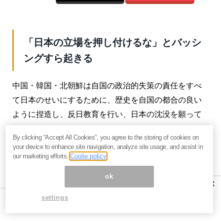
「日本の立場を押し付けるな」とバッシ
ングすら起きる
中国・韓国・北朝鮮は自国の政治的失策の責任をすべ
て日本のせいにするために、歴史を自国の都合の良い
ように捏造し、反日教育を行い、日本の沈没を願って
いる。
By clicking “Accept All Cookies”, you agree to the storing of cookies on
your device to enhance site navigation, analyze site usage, and assist in
こうした国々と価値感が共有され、相互理解ができる
our marketing efforts.
Coolie policy
と思う方がどうかしている。
ok
×
日本は主張することはできる。しかし、それを理解し
settings
てもらえると考えるのは甘い。理解どころか、「日本
の立場を押し付けるな」とバッシングすら起きる。