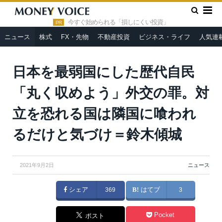
»
»
HOME
ニュース
日本を最弱国にした歴代自民「丸く収めよ
う」外交の罪。対立を恐れる国は隣国に喰われるだけと気づけ＝鈴
今すぐ始められる「損しにくい投資」
PR
木傾城
ニュース
株式
FX・先物
不動産投資
ビジネス・ライフ
人気連
日本を最弱国にした歴代自民
「丸く収めよう」外交の罪。対
立を恐れる国は隣国に喰われ
るだけと気づけ＝鈴木傾城
2021年9月2日
ニュース
シェア
369
はてブ
3
Pocket
ポスト