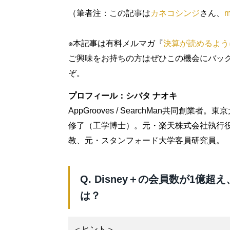
（筆者注：この記事は
カネコシンジ
さん、
m
※本記事は有料メルマガ『
決算が読めるよう
ご興味をお持ちの方はぜひこの機会にバッ
ぞ。
プロフィール：シバタ ナオキ
AppGrooves / SearchMan共同
修了（工学博士）。元・楽天株式会社執行
教、元・スタンフォード大学客員研究員。
Q. Disney＋の会員数が1億超
は？
＜ヒント＞