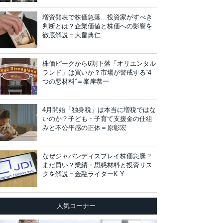
増資発表で株価急落…投資家がすべき
判断とは？企業価値と株価への影響を
徹底解説＝大畠典仁
株価ピークから6割下落「オリエンタル
ランド」は買いか？市場が警戒する“4
つの悪材料”＝峯岸恭一
4月開始「独身税」は本当に増税ではな
いのか？子ども・子育て支援金の仕組
みと不公平感の正体＝原彰宏
なぜジャパンディスプレイ株価急騰？
まだ買い？業績・思惑材料と投資リス
クを解説＝金融ライターK.Y
人気コーナー