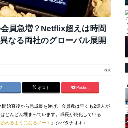
員急増？Netflix超えは時間
異なる両社のグローバル展開
株式
ブ
1
Pocket
ポスト
ビス開始直後から急成長を遂げ、会員数は早くも2億人が
との差はどんどん埋まっています。成長が鈍化している
が読めるようになるノート
』シバタナオキ）