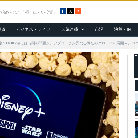
F
X
R
ぐ始められる「損しにくい投資」
a
S
c
S
投資
ビジネス・ライフ
人気連載
市況
決算・IR
e
b
o
？Netflix超えは時間の問題か。アプローチが異なる両社のグローバル展開＝シバ
o
k