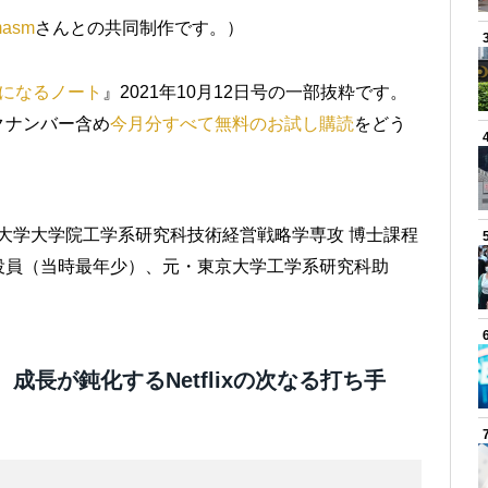
asm
さんとの共同制作です。）
になるノート
』2021年10月12日号の一部抜粋です。
クナンバー含め
今月分すべて無料のお試し購読
をどう
創業者。東京大学大学院工学系研究科技術経営戦略学専攻 博士課程
役員（当時最年少）、元・東京大学工学系研究科助
え、成長が鈍化するNetflixの次なる打ち手