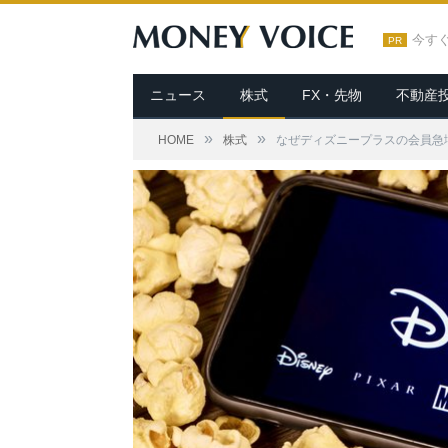
今す
PR
ニュース
株式
FX・先物
不動産
»
»
HOME
株式
なぜディズニープラスの会員急増