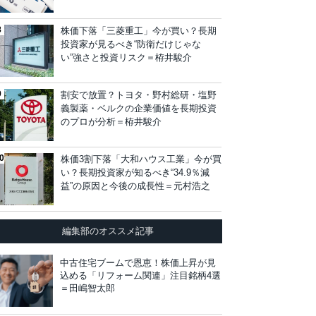
株価下落「三菱重工」今が買い？長期
投資家が見るべき“防衛だけじゃな
い”強さと投資リスク＝栫井駿介
割安で放置？トヨタ・野村総研・塩野
義製薬・ベルクの企業価値を長期投資
のプロが分析＝栫井駿介
株価3割下落「大和ハウス工業」今が買
い？長期投資家が知るべき“34.9％減
益”の原因と今後の成長性＝元村浩之
編集部のオススメ記事
中古住宅ブームで恩恵！株価上昇が見
込める「リフォーム関連」注目銘柄4選
＝田嶋智太郎