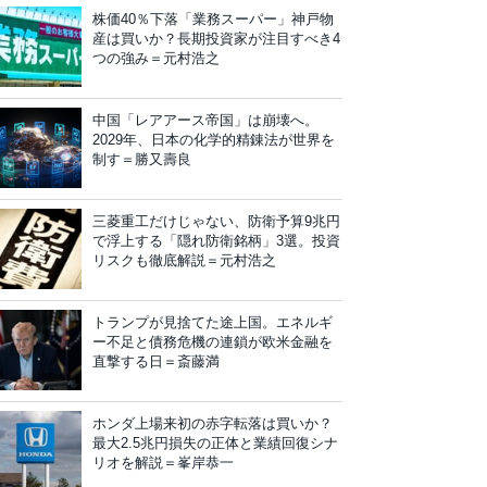
株価40％下落「業務スーパー」神戸物
産は買いか？長期投資家が注目すべき4
つの強み＝元村浩之
中国「レアアース帝国」は崩壊へ。
2029年、日本の化学的精錬法が世界を
制す＝勝又壽良
三菱重工だけじゃない、防衛予算9兆円
で浮上する「隠れ防衛銘柄」3選。投資
リスクも徹底解説＝元村浩之
トランプが見捨てた途上国。エネルギ
ー不足と債務危機の連鎖が欧米金融を
直撃する日＝斎藤満
ホンダ上場来初の赤字転落は買いか？
最大2.5兆円損失の正体と業績回復シナ
リオを解説＝峯岸恭一