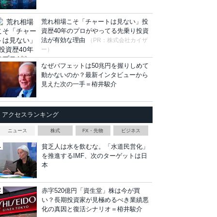
荒れ相場こそ「チャートは見ない」投
資歴40年のプロがやってる先乗り投資
法が有効な理由
（PR：株式会社カイザ
ー）
なぜバフェットは50兆円を握りしめて
動かないのか？最新インタビューから
見えた次の一手＝栫井駿介
アクセスランキング
ニュース
株式
FX・先物
ビジネス
貧乏人は水を飲むな。「水道民営化」
を推進するIMF、次のターゲットは日
本
赤字520億円「資生堂」株は今が買
い？長期投資家が見極めるべき業績悪
化の真因と復活シナリオ＝栫井駿介