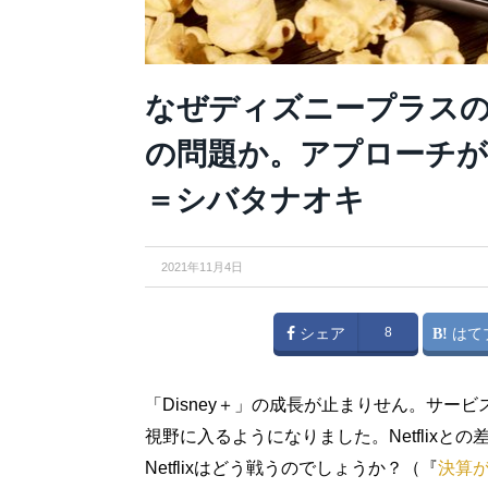
なぜディズニープラスの会
の問題か。アプローチが
＝シバタナオキ
2021年11月4日
シェア
8
はて
「Disney＋」の成長が止まりせん。サー
視野に入るようになりました。Netflix
Netflixはどう戦うのでしょうか？（『
決算