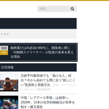
タナオキ
銘柄選びはAI必須の時代に。開発者に聞く
注目
「AI銘柄スクリーナー」が投資の未来を変え
PR
る理由
注目情報
日経平均最高値でも「負ける人」続
出？今から始めても間に合う“損しにく
い”投資術と実践方法
（PR：マーチャン
トブレインズ投資顧問）
中国「レアアース帝国」は崩壊へ。
2029年、日本の化学的精錬法が世界を
制す＝勝又壽良