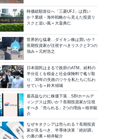
時価総額首位へ「三菱UFJ」は買い
か？業績・海外戦略から見えた投資リ
スクと追い風＝大畠典仁
世界的な猛暑…ダイキン株は買いか？
長期投資家が注視すべきリスクと3つの
強み＝元村浩之
日本国民はまるで政府のATM。給料の
半分近くを税金と社会保険料で毟り取
り、30年の失政のツケを私たちに払わ
せている＝鈴木傾城
最高益なのに株価下落…SBIホールデ
ィングスは買いか？長期投資家が注視
すべき「売られる」2つの理由＝栫井駿
介
なぜキオクシアは売られる？長期投資
家が見るべき、半導体決算「絶好調」
の裏の裏＝栫井駿介