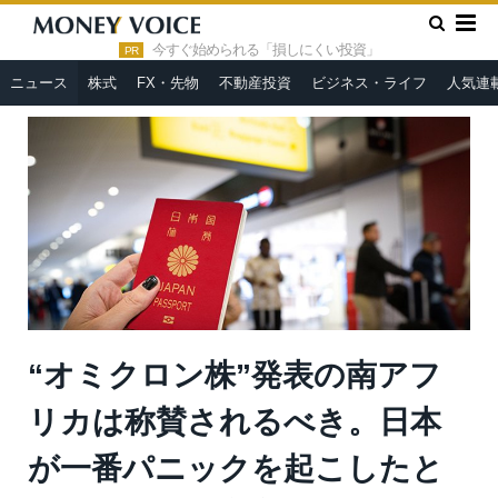
»
»
HOME
ニュース
“オミクロン株”発表の南アフリカは称賛さ
れるべき。日本が一番パニックを起こしたとの海外報道＝房広治
今すぐ始められる「損しにくい投資」
PR
ニュース
株式
FX・先物
不動産投資
ビジネス・ライフ
人気連
“オミクロン株”発表の南アフ
リカは称賛されるべき。日本
が一番パニックを起こしたと