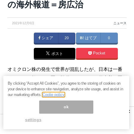
の海外報道＝房広治
2021年12月6日
ニュース
シェア
20
はてブ
0
Pocket
ポスト
オミクロン株の発生で世界が混乱したが、日本は一番
パニックを起こした国と報道されている。日本着の国
By clicking “Accept All Cookies”, you agree to the storing of cookies on
際線「新規予約」を即座に停止し、またすぐに取り下
your device to enhance site navigation, analyze site usage, and assist in
our marketing efforts.
Coolie policy
げた。今回、南アフリカがすぐに発表したことは良い
ことであり、その良いことをした国に対して、配慮の
ok
×
ない行動に出たイギリスと日本は、もう少し、科学者
settings
と相談して、どのような選択肢があるかを考えるべき
だったのだ。（『
房広治の「Nothing to lose! 失う物は