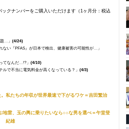
バックナンバーをご購入いただけます（1ヶ月分：税込
問題…」
(4/24)
れない『PFAS』が日本で検出、健康被害の可能性が…」
ってなんだ…!?」
(4/10)
ルテルで不当に電気料金が高くなっている？」
(4/3)
た。私たちの年収が世界最速で下がるワケ＝吉田繁治
ぶ地雷、玉の輿に乗りたいなら○○な男を選べ＝午堂登
紀雄