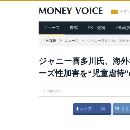
今す
PR
ニュース
株式
FX・先物
不動産
»
»
HOME
ニュース
ジャニー喜多川氏、海外な
ジャニー喜多川氏、海外
ーズ性加害を“児童虐待
2023年5月25日
シェア
50
はて