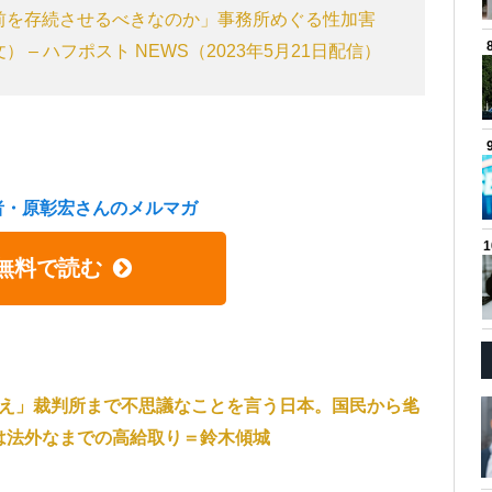
前を存続させるべきなのか」事務所めぐる性加害
– ハフポスト NEWS（2023年5月21日配信）
）
者・原彰宏さんのメルマガ
無料で読む
払え」裁判所まで不思議なことを言う日本。国民から毟
は法外なまでの高給取り＝鈴木傾城