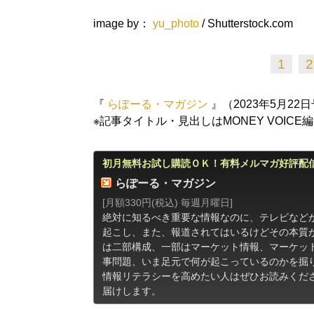
image by：
yu_photo
/ Shutterstock.com
1
2
『
らぽーる・マガジン
』（2023年5月22
※記事タイトル・見出しはMONEY VOICE
初月無料お試し購読ＯＫ！有料メルマガ好評配
らぽーる・マガジン
[月額330円(税込) 毎週月曜日]
絶対に知るべき重要な情報なのに、テレビなど
起こし、また、報道されてはいるけどその本質
は二部構成、一部はマーケット情報、マーケッ
事問題、いま足元で何が起こっているのかを掘り
情報リテラシーを高めたい人はぜひお読みくださ
届けします。