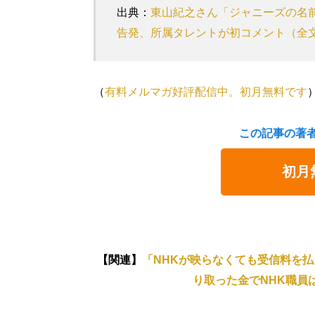
出典：
東山紀之さん「ジャニーズの名
告発、所属タレントが初コメント（全文） 
（
有料メルマガ好評配信中。初月無料です
この記事の著
初月
【関連】
「NHKが映らなくても受信料を
り取った金でNHK職員