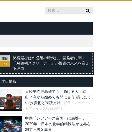
銘柄選びはAI必須の時代に。開発者に聞く
注目
「AI銘柄スクリーナー」が投資の未来を変え
PR
る理由
注目情報
日経平均最高値でも「負ける人」続
出？今から始めても間に合う“損しにく
い”投資術と実践方法
（PR：マーチャン
トブレインズ投資顧問）
中国「レアアース帝国」は崩壊へ。
2029年、日本の化学的精錬法が世界を
制す＝勝又壽良