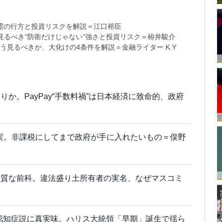
需の行方と投資リスクを解説＝江口裕臣
るべき“防衛だけじゃない”強さと投資リスク＝栫井駿介
う見るべきか、大化けの4条件を解説＝金融ライター K.Y
か。PayPay“手数料禍”は日本経済に致命的、政府
真実。非課税にしてまで政府が手に入れたいもの＝俣野
悪質な前科。違法盛り土所有者の実名、なぜマスコミ
認知症説に真実味。ハリス大統領「早期」誕生で揺ら