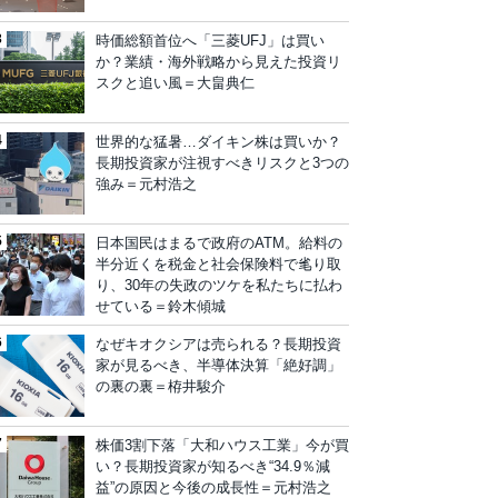
時価総額首位へ「三菱UFJ」は買い
か？業績・海外戦略から見えた投資リ
スクと追い風＝大畠典仁
世界的な猛暑…ダイキン株は買いか？
長期投資家が注視すべきリスクと3つの
強み＝元村浩之
日本国民はまるで政府のATM。給料の
半分近くを税金と社会保険料で毟り取
り、30年の失政のツケを私たちに払わ
せている＝鈴木傾城
なぜキオクシアは売られる？長期投資
家が見るべき、半導体決算「絶好調」
の裏の裏＝栫井駿介
株価3割下落「大和ハウス工業」今が買
い？長期投資家が知るべき“34.9％減
益”の原因と今後の成長性＝元村浩之