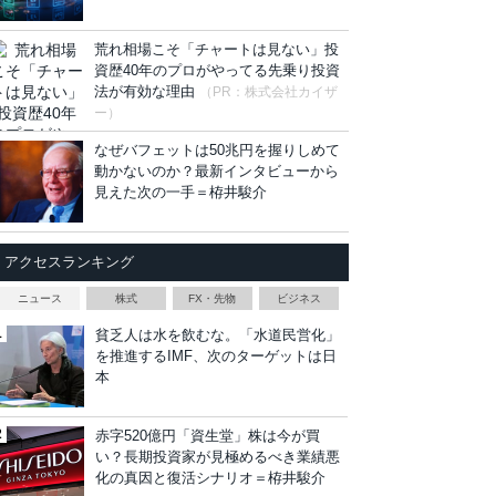
荒れ相場こそ「チャートは見ない」投
資歴40年のプロがやってる先乗り投資
法が有効な理由
（PR：株式会社カイザ
ー）
なぜバフェットは50兆円を握りしめて
動かないのか？最新インタビューから
見えた次の一手＝栫井駿介
アクセスランキング
ニュース
株式
FX・先物
ビジネス
貧乏人は水を飲むな。「水道民営化」
を推進するIMF、次のターゲットは日
本
赤字520億円「資生堂」株は今が買
い？長期投資家が見極めるべき業績悪
化の真因と復活シナリオ＝栫井駿介