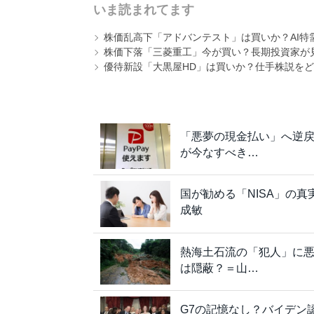
いま読まれてます
株価乱高下「アドバンテスト」は買いか？AI特
株価下落「三菱重工」今が買い？長期投資家が見
優待新設「大黒屋HD」は買いか？仕手株説をど
「悪夢の現金払い」へ逆戻り
が今なすべき…
国が勧める「NISA」の
成敏
熱海土石流の「犯人」に
は隠蔽？＝山…
G7の記憶なし？バイデン