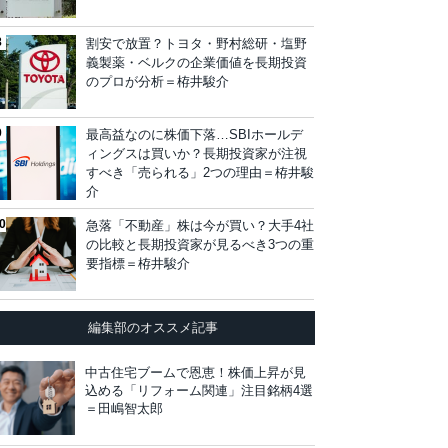
割安で放置？トヨタ・野村総研・塩野
義製薬・ベルクの企業価値を長期投資
のプロが分析＝栫井駿介
最高益なのに株価下落…SBIホールデ
ィングスは買いか？長期投資家が注視
すべき「売られる」2つの理由＝栫井駿
介
急落「不動産」株は今が買い？大手4社
の比較と長期投資家が見るべき3つの重
要指標＝栫井駿介
編集部のオススメ記事
中古住宅ブームで恩恵！株価上昇が見
込める「リフォーム関連」注目銘柄4選
＝田嶋智太郎