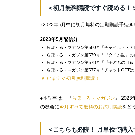
＜初月無料購読ですぐ読める！ 
※2023年5月中に初月無料の定期購読手続
2023年5月配信分
らぽ～る・マガジン第580号「チャイルド・
らぽ～る・マガジン第579号「『タイム誌』
らぽ～る・マガジン第578号「『子どもの自
らぽ～る・マガジン第577号「チャットGPT
いますぐ初月無料購読！
※本記事は、『
らぽーる・マガジン
』 20
の機会に
今月すべて無料のお試し購読
をど
＜こちらも必読！ 月単位で購入