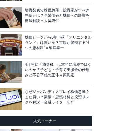
増資発表で株価急落…投資家がすべき
判断とは？企業価値と株価への影響を
徹底解説＝大畠典仁
株価ピークから6割下落「オリエンタル
ランド」は買いか？市場が警戒する“4
つの悪材料”＝峯岸恭一
4月開始「独身税」は本当に増税ではな
いのか？子ども・子育て支援金の仕組
みと不公平感の正体＝原彰宏
なぜジャパンディスプレイ株価急騰？
まだ買い？業績・思惑材料と投資リス
クを解説＝金融ライターK.Y
人気コーナー