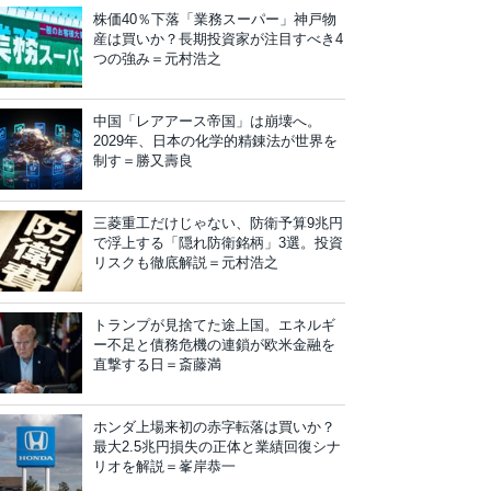
株価40％下落「業務スーパー」神戸物
産は買いか？長期投資家が注目すべき4
つの強み＝元村浩之
中国「レアアース帝国」は崩壊へ。
2029年、日本の化学的精錬法が世界を
制す＝勝又壽良
三菱重工だけじゃない、防衛予算9兆円
で浮上する「隠れ防衛銘柄」3選。投資
リスクも徹底解説＝元村浩之
トランプが見捨てた途上国。エネルギ
ー不足と債務危機の連鎖が欧米金融を
直撃する日＝斎藤満
ホンダ上場来初の赤字転落は買いか？
最大2.5兆円損失の正体と業績回復シナ
リオを解説＝峯岸恭一