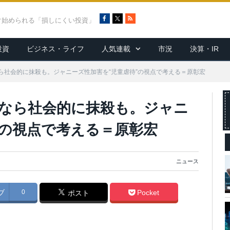
F
X
R
ぐ始められる「損しにくい投資」
a
S
c
S
投資
ビジネス・ライフ
人気連載
市況
決算・IR
e
b
o
ら社会的に抹殺も。ジャニーズ性加害を“児童虐待”の視点で考える＝原彰宏
o
k
なら社会的に抹殺も。ジャニ
”の視点で考える＝原彰宏
ニュース
ブ
0
Pocket
ポスト