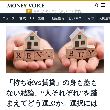
»
»
HOME
ビジネス・ライフ
「持ち家vs賃貸」の身も蓋もない
結論、“人それぞれ”を踏まえてどう選ぶか。選択にはタイムリミット
今すぐ始められる「損しにくい投資」
PR
も＝午堂登紀雄
ニュース
株式
FX・先物
不動産投資
ビジネス・ライフ
人気連
「持ち家vs賃貸」の身も蓋も
ない結論、“人それぞれ”を踏
まえてどう選ぶか。選択には