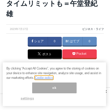
タイムリミットも＝午堂登紀
雄
2023年7月17日
ビジネス・ライフ
シェア
0
はてブ
0
Pocket
ポスト
賃貸か、持ち家か。この議論は毎度なされている話で
By clicking “Accept All Cookies”, you agree to the storing of cookies on
your device to enhance site navigation, analyze site usage, and assist in
す。しかし、何をもって「トク」と考えるかは人それ
our marketing efforts.
Coolie policy
ぞれ。双方のメリット・デメリットと、私が「持ち家
ok
派」に転向した理由をお伝えします。（『
午堂登紀雄
×
のフリー・キャピタリスト入門
』午堂登紀雄）
settings