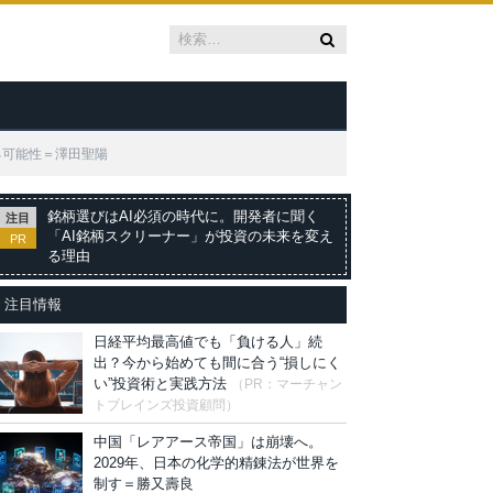
る可能性＝澤田聖陽
銘柄選びはAI必須の時代に。開発者に聞く
注目
「AI銘柄スクリーナー」が投資の未来を変え
PR
る理由
注目情報
日経平均最高値でも「負ける人」続
出？今から始めても間に合う“損しにく
い”投資術と実践方法
（PR：マーチャン
トブレインズ投資顧問）
中国「レアアース帝国」は崩壊へ。
2029年、日本の化学的精錬法が世界を
制す＝勝又壽良