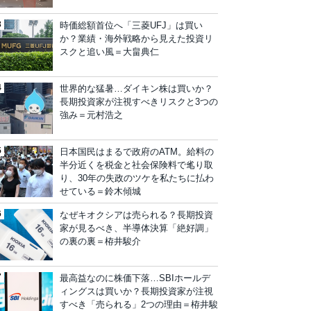
時価総額首位へ「三菱UFJ」は買い
か？業績・海外戦略から見えた投資リ
スクと追い風＝大畠典仁
世界的な猛暑…ダイキン株は買いか？
長期投資家が注視すべきリスクと3つの
強み＝元村浩之
日本国民はまるで政府のATM。給料の
半分近くを税金と社会保険料で毟り取
り、30年の失政のツケを私たちに払わ
せている＝鈴木傾城
なぜキオクシアは売られる？長期投資
家が見るべき、半導体決算「絶好調」
の裏の裏＝栫井駿介
最高益なのに株価下落…SBIホールデ
ィングスは買いか？長期投資家が注視
すべき「売られる」2つの理由＝栫井駿