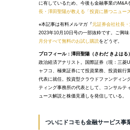
に有しているため、今後も金融事業のM&A
長・澤田聖陽が教える「投資に勝つニュー
※本記事は有料メルマガ『
元証券会社社長・
2023年10月10日号の一部抜粋です。ご
月分すべて無料のお試し購読
をどうぞ。
プロフィール：澤田聖陽（さわだ きよはる
政治経済アナリスト。国際証券（現：三菱U
ャフコ、極東証券にて投資業務、投資銀行業務に
代表に就任。投資型クラウドファンディン
ティング事務所の代表として、コンサルテ
ュース解説と株価見通しを発信している。
ついにドコモも金融サービス事