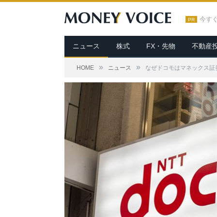
今す
PR
ニュース
株式
FX・先物
不動産
»
»
HOME
ニュース
なぜドコモはマネックス証