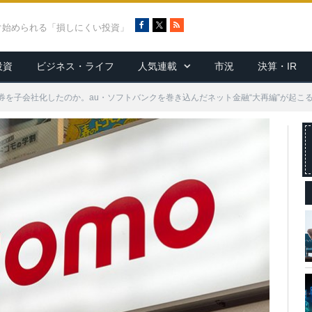
F
X
R
ぐ始められる「損しにくい投資」
a
S
c
S
投資
ビジネス・ライフ
人気連載
市況
決算・IR
e
b
o
券を子会社化したのか。au・ソフトバンクを巻き込んだネット金融“大再編”が起こ
o
k