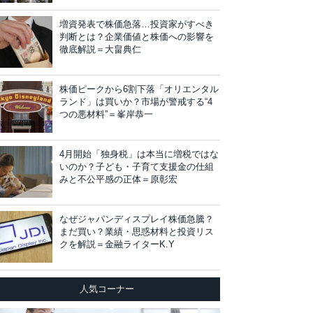
増資発表で株価急落…投資家がすべき
判断とは？企業価値と株価への影響を
徹底解説＝大畠典仁
株価ピークから6割下落「オリエンタル
ランド」は買いか？市場が警戒する“4
つの悪材料”＝峯岸恭一
4月開始「独身税」は本当に増税ではな
いのか？子ども・子育て支援金の仕組
みと不公平感の正体＝原彰宏
なぜジャパンディスプレイ株価急騰？
まだ買い？業績・思惑材料と投資リス
クを解説＝金融ライターK.Y
人気コーナー