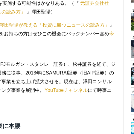
を実施する可能性はかなりある。（『
元証券会社社
スの読み方」
』澤田聖陽）
澤田聖陽が教える「投資に勝つニュースの読み方」
』
興味をお持ちの方はぜひこの機会にバックナンバー含め
今
）
FJモルガン・スタンレー証券）、松井証券を経て、ジ
従事。2013年にSAMURAI証券（旧AIP証券）の
グ事業を立ち上げ拡大させる。現在は、澤田コンサル
ィング事業を展開中。
YouTubeチャンネル
にて時事ニ
業に本腰