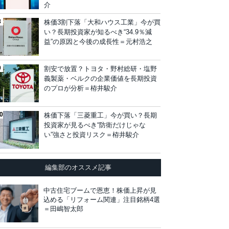
介
株価3割下落「大和ハウス工業」今が買
い？長期投資家が知るべき“34.9％減
益”の原因と今後の成長性＝元村浩之
割安で放置？トヨタ・野村総研・塩野
義製薬・ベルクの企業価値を長期投資
のプロが分析＝栫井駿介
株価下落「三菱重工」今が買い？長期
投資家が見るべき“防衛だけじゃな
い”強さと投資リスク＝栫井駿介
編集部のオススメ記事
中古住宅ブームで恩恵！株価上昇が見
込める「リフォーム関連」注目銘柄4選
＝田嶋智太郎