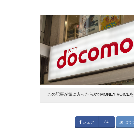
この記事が気に入ったらXでMONEY VOICE
シェア
84
はて