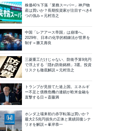
株価40％下落「業務スーパー」神戸物
産は買いか？長期投資家が注目すべき4
つの強み＝元村浩之
中国「レアアース帝国」は崩壊へ。
2029年、日本の化学的精錬法が世界を
制す＝勝又壽良
三菱重工だけじゃない、防衛予算9兆円
で浮上する「隠れ防衛銘柄」3選。投資
リスクも徹底解説＝元村浩之
トランプが見捨てた途上国。エネルギ
ー不足と債務危機の連鎖が欧米金融を
直撃する日＝斎藤満
ホンダ上場来初の赤字転落は買いか？
最大2.5兆円損失の正体と業績回復シナ
リオを解説＝峯岸恭一