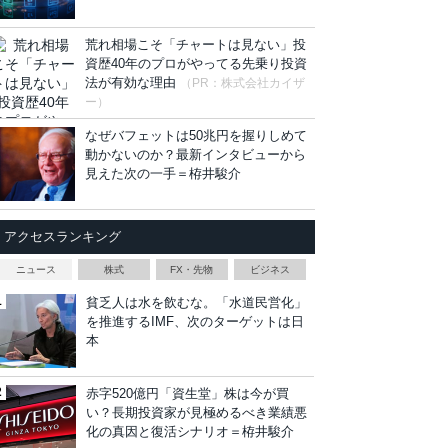
荒れ相場こそ「チャートは見ない」投
資歴40年のプロがやってる先乗り投資
法が有効な理由
（PR：株式会社カイザ
ー）
なぜバフェットは50兆円を握りしめて
動かないのか？最新インタビューから
見えた次の一手＝栫井駿介
アクセスランキング
ニュース
株式
FX・先物
ビジネス
貧乏人は水を飲むな。「水道民営化」
を推進するIMF、次のターゲットは日
本
赤字520億円「資生堂」株は今が買
い？長期投資家が見極めるべき業績悪
化の真因と復活シナリオ＝栫井駿介