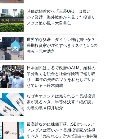
時価総額首位へ「三菱UFJ」は買い
か？業績・海外戦略から見えた投資リ
スクと追い風＝大畠典仁
世界的な猛暑…ダイキン株は買いか？
長期投資家が注視すべきリスクと3つの
強み＝元村浩之
日本国民はまるで政府のATM。給料の
半分近くを税金と社会保険料で毟り取
り、30年の失政のツケを私たちに払わ
せている＝鈴木傾城
なぜキオクシアは売られる？長期投資
家が見るべき、半導体決算「絶好調」
の裏の裏＝栫井駿介
最高益なのに株価下落…SBIホールデ
ィングスは買いか？長期投資家が注視
すべき「売られる」2つの理由＝栫井駿