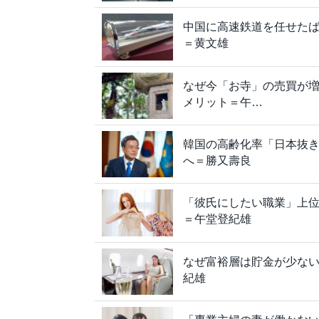
中国に高速鉄道を任せた
＝黄文雄
なぜ今「お寺」の売買が
メリット＝午…
韓国の高齢化率「日本抜き
へ＝勝又壽良
「彼氏にしたい職業」上位
＝午堂登紀雄
なぜ富裕層は貯金が少ない
紀雄