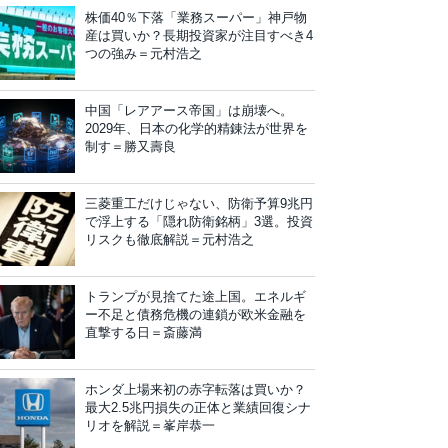
株価40％下落「業務スーパー」神戸物
産は買いか？長期投資家が注目すべき4
つの強み＝元村浩之
中国「レアアース帝国」は崩壊へ。
2029年、日本の化学的精錬法が世界を
制す＝勝又壽良
三菱重工だけじゃない、防衛予算9兆円
で浮上する「隠れ防衛銘柄」3選。投資
リスクも徹底解説＝元村浩之
トランプが見捨てた途上国。エネルギ
ー不足と債務危機の連鎖が欧米金融を
直撃する日＝斎藤満
ホンダ上場来初の赤字転落は買いか？
最大2.5兆円損失の正体と業績回復シナ
リオを解説＝峯岸恭一