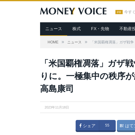
今す
PR
ニュース
株式
FX・先物
不動産
»
»
HOME
ニュース
「米国覇権凋落」ガザ戦争
「米国覇権凋落」ガザ戦
りに。一極集中の秩序が
高島康司
2023年11月18日
シェア
55
はて