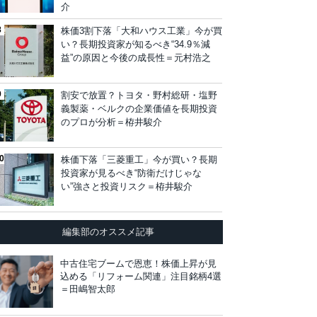
介
株価3割下落「大和ハウス工業」今が買
い？長期投資家が知るべき“34.9％減
益”の原因と今後の成長性＝元村浩之
割安で放置？トヨタ・野村総研・塩野
義製薬・ベルクの企業価値を長期投資
のプロが分析＝栫井駿介
株価下落「三菱重工」今が買い？長期
投資家が見るべき“防衛だけじゃな
い”強さと投資リスク＝栫井駿介
編集部のオススメ記事
中古住宅ブームで恩恵！株価上昇が見
込める「リフォーム関連」注目銘柄4選
＝田嶋智太郎