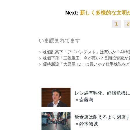
Next:
新しく多様的な文明
1
2
いま読まれてます
株価乱高下「アドバンテスト」は買いか？AI特
株価下落「三菱重工」今が買い？長期投資家が見
優待新設「大黒屋HD」は買いか？仕手株説をど
レジ袋有料化、経済危機
＝斎藤満
飲食店は耐えるより閉店
＝鈴木傾城