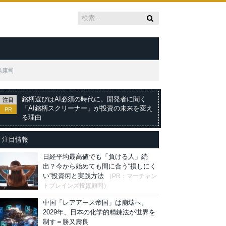
島康司
銘柄選びはAI必須の時代に。開発者に聞く
注目
「AI銘柄スクリーナー」が投資の未来を変え
PR
る理由
注目情報
日経平均最高値でも「負ける人」続
出？今から始めても間に合う“損しにく
い”投資術と実践方法
（PR：マーチャン
トブレインズ投資顧問）
中国「レアアース帝国」は崩壊へ。
2029年、日本の化学的精錬法が世界を
制す＝勝又壽良