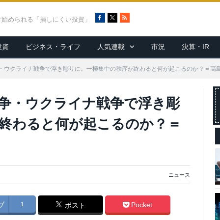
F
X
R
ぐ始められる「損しにくい投資」
a
S
c
S
投資
ビジネス・ライフ
人気連載
市況
決算・IR
e
b
o
・ウクライナ戦争で浮き彫りに。一極集中の秩序が終わると何が起こるのか？＝高
o
k
争・ウクライナ戦争で浮き彫
終わると何が起こるのか？＝
ニュース
ブ
1
Pocket
ポスト