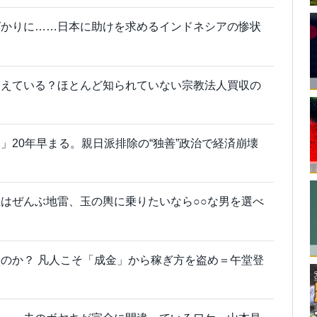
ばかりに……日本に助けを求めるインドネシアの惨状
増えている？ほとんど知られていない宗教法人買収の
」20年早まる。親日派排除の“独善”政治で経済崩壊
はぜんぶ地雷、玉の輿に乗りたいなら○○な男を選べ
のか？ 凡人こそ「成金」から稼ぎ方を盗め＝午堂登