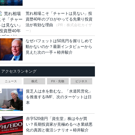
荒れ相場こそ「チャートは見ない」投
資歴40年のプロがやってる先乗り投資
法が有効な理由
（PR：株式会社カイザ
ー）
なぜバフェットは50兆円を握りしめて
動かないのか？最新インタビューから
見えた次の一手＝栫井駿介
アクセスランキング
ニュース
株式
FX・先物
ビジネス
貧乏人は水を飲むな。「水道民営化」
を推進するIMF、次のターゲットは日
本
赤字520億円「資生堂」株は今が買
い？長期投資家が見極めるべき業績悪
化の真因と復活シナリオ＝栫井駿介