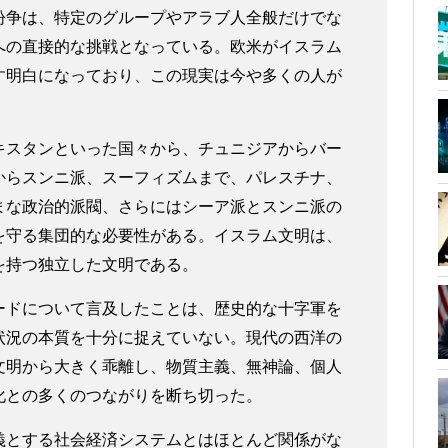
紛争は、特定のグループやアラブ人全般だけでな
への直接的な挑戦となっている。欧米がイスラム
す明白になっており、この現実は今や多くの人が
キスタンといった国々から、チュニジアからバー
からスンニ派、スーフィズムまで、パレスチナ、
まな政治的派閥、さらにはシーア派とスンニ派の
を守る集団的な必要性がある。イスラム文明は、
を持つ独立した文明である。
ードについて言及したことは、歴史的な十字軍を
状況の本質を十分に捉えていない。現代の西洋の
文明から大きく乖離し、物質主義、無神論、個人
化との多くのつながりを断ち切った。
義とする社会経済システムとはほとんど関係がな