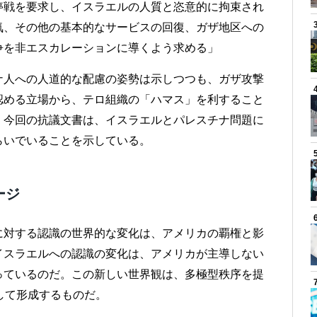
停戦を要求し、イスラエルの人質と恣意的に拘束され
気、その他の基本的なサービスの回復、ガザ地区への
争を非エスカレーションに導くよう求める」
ナ人への人道的な配慮の姿勢は示しつつも、ガザ攻撃
認める立場から、テロ組織の「ハマス」を利すること
。今回の抗議文書は、イスラエルとパレスチナ問題に
らいでいることを示している。
ージ
に対する認識の世界的な変化は、アメリカの覇権と影
イスラエルへの認識の変化は、アメリカが主導しない
っているのだ。この新しい世界観は、多極型秩序を提
導して形成するものだ。