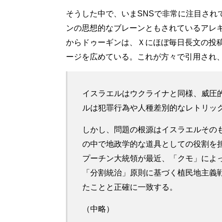
そうした中で、いまSNSで非常に注目され
ンの思想的なブレーンともされているアレ
からドゥーギンは、Ｘにほぼ毎日長文の投
ージを広めている。これが方々で引用され
イスラエルはウクライナと同様、威圧
ルは犯罪行為や人種差別的なレトリッ
しかし、問題の根源はイスラエルその
の中で地政学的な道具としての役割を
プーチン大統領が最近、「クモ」によ
「分割統治」原則に基づく植民地主義
たことと正確に一致する。
（中略）