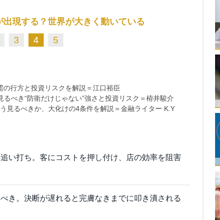
が出現する？世界が大きく動いている
3
4
5
需の行方と投資リスクを解説＝江口裕臣
るべき“防衛だけじゃない”強さと投資リスク＝栫井駿介
う見るべきか、大化けの4条件を解説＝金融ライター K.Y
に追い打ち。客にコストを押し付け、店の効率を阻害
すべき。決断が遅れると完膚なきまでに叩き潰される