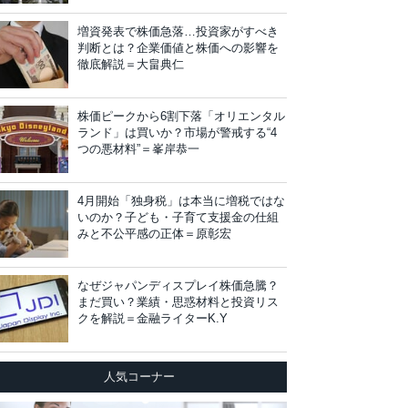
増資発表で株価急落…投資家がすべき
判断とは？企業価値と株価への影響を
徹底解説＝大畠典仁
株価ピークから6割下落「オリエンタル
ランド」は買いか？市場が警戒する“4
つの悪材料”＝峯岸恭一
4月開始「独身税」は本当に増税ではな
いのか？子ども・子育て支援金の仕組
みと不公平感の正体＝原彰宏
なぜジャパンディスプレイ株価急騰？
まだ買い？業績・思惑材料と投資リス
クを解説＝金融ライターK.Y
人気コーナー