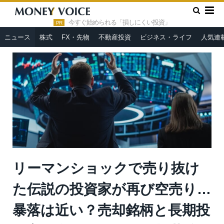
»
»
HOME
ニュース
リーマンショックで売り抜けた伝説の投資
家が再び空売り…暴落は近い？売却銘柄と長期投資家が学ぶべきこ
今すぐ始められる「損しにくい投資」
PR
と＝栫井駿介
ニュース
株式
FX・先物
不動産投資
ビジネス・ライフ
人気連
リーマンショックで売り抜け
た伝説の投資家が再び空売り…
暴落は近い？売却銘柄と長期投