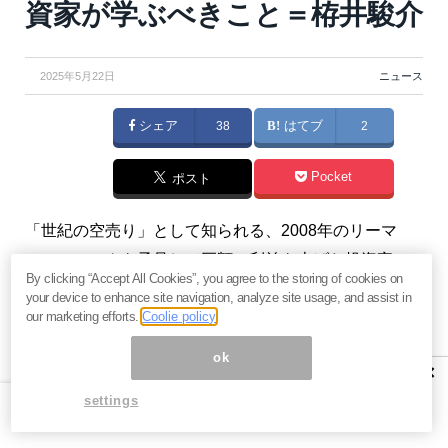
資家が学ぶべきこと＝栫井駿介
2025年5月22日
ニュース
シェア
38
はてブ
2
Pocket
ポスト
「世紀の空売り」として知られる、2008年のリーマ
ン・ショックを予見して巨額の利益を上げた投資家マ
By clicking “Accept All Cookies”, you agree to the storing of cookies on
イケル・バーリ氏。彼の動向は常に世界の投資家から
your device to enhance site navigation, analyze site usage, and assist in
注目を集めています。映画「マネーショート」のモデ
our marketing efforts.
Coolie policy
ルにもなったバーリ氏が現在（2025年時点）、再び空
ok
×
売りを仕掛けていると話題になっています。この記事
settings
では、マイケル・バーリ氏の過去の成功、現在の投資
スタンス、そして彼が警戒する現在の市場環境につい