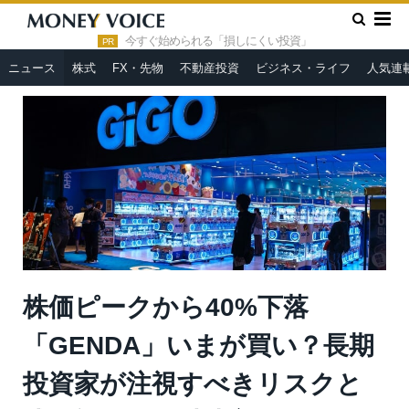
»
»
HOME
ニュース
株価ピークから40%下落「GENDA」いま
が買い？長期投資家が注視すべきリスクと成長戦略＝元村浩之
今すぐ始められる「損しにくい投資」
PR
ニュース
株式
FX・先物
不動産投資
ビジネス・ライフ
人気連
株価ピークから40%下落
「GENDA」いまが買い？長期
投資家が注視すべきリスクと