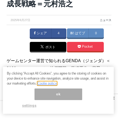
成長戦略＝元村浩之
2025年6月27日
ニュース
シェア
4
はてブ
0
Pocket
ポスト
ゲームセンター運営で知られるGENDA（ジェンダ）＜
9166＞について、その株価下落と業績悪化の背景、そ
By clicking “Accept All Cookies”, you agree to the storing of cookies on
して今後の未来について深掘りしていきたいと思いま
your device to enhance site navigation, analyze site usage, and assist in
す。上場後、順調に株価を伸ばしてきたGENDAです
our marketing efforts.
Coolie policy
が、直近の決算発表以降、株価が軟調に推移していま
ok
×
す。その要因を分かりやすく解説し、会社の未来を考
settings
察していきます。（『
バリュー株投資家の見方｜つば
め投資顧問
』元村浩之）