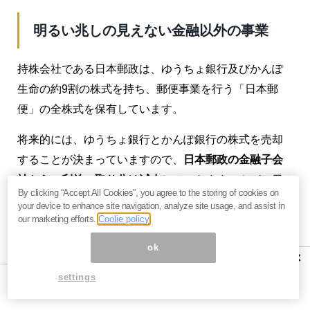
明るい兆しの見えない金融以外の事業
持株会社である日本郵政は、ゆうちょ銀行及びかんぽ
生命の約9割の株式を持ち、郵便事業を行う「日本郵
便」の全株式を保有しています。
将来的には、ゆうちょ銀行とかんぽ銀行の株式を売却
することが決まっていますので、
日本郵政の金融子会
社からの利益の取り分は減少
していきます。やがて日
By clicking “Accept All Cookies”, you agree to the storing of cookies on
本郵政に残るのは郵便事業だけとなり、このままだと
your device to enhance site navigation, analyze site usage, and assist in
利益の大部分を失うことになってしまいます。
our marketing efforts.
Coolie policy
ok
電子メール等の普及により、
郵便物は益々減少してい
×
くことが確定的
です。インターネット通販の隆盛によ
settings
り、ゆうパックのような宅配物は毎年確実に増えてい