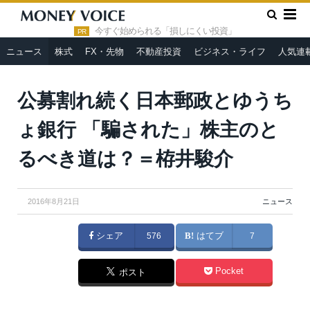
»
»
HOME
ニュース
公募割れ続く日本郵政とゆうちょ銀行
「騙された」株主のとるべき道は？＝栫井駿介
今すぐ始められる「損しにくい投資」
PR
ニュース
株式
FX・先物
不動産投資
ビジネス・ライフ
人気連
From
Wikimedia Commons
公募割れ続く日本郵政とゆうち
ょ銀行 「騙された」株主のと
るべき道は？＝栫井駿介
2016年8月21日
ニュース
シェア
576
はてブ
7
Pocket
ポスト