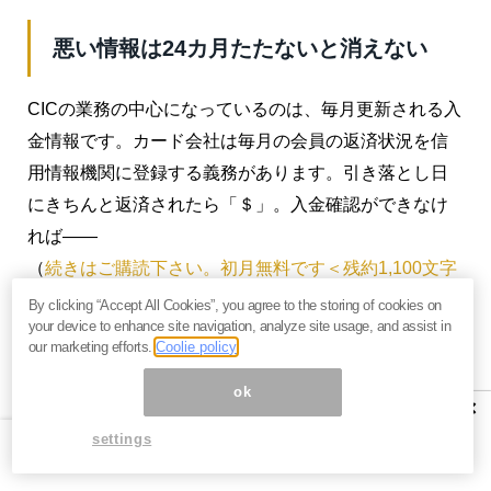
悪い情報は24カ月たたないと消えない
CICの業務の中心になっているのは、毎月更新される入
金情報です。カード会社は毎月の会員の返済状況を信
用情報機関に登録する義務があります。引き落とし日
にきちんと返済されたら「＄」。入金確認ができなけ
れば――
（
続きはご購読下さい。初月無料です＜残約1,100文字
＞
）
By clicking “Accept All Cookies”, you agree to the storing of cookies on
your device to enhance site navigation, analyze site usage, and assist in
our marketing efforts.
Coolie policy
ok
×
※本記事は、『
達人岩田昭男のクレジットカード駆け込
settings
み道場
』2017年7月15日号の抜粋・再構成です。ご興
味を持たれた方はぜひこの機会にバックナンバー含め