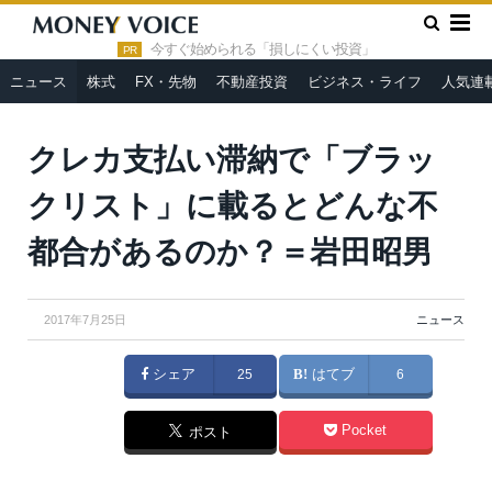
»
»
HOME
ニュース
クレカ支払い滞納で「ブラックリスト」に
載るとどんな不都合があるのか？＝岩田昭男
今すぐ始められる「損しにくい投資」
PR
ニュース
株式
FX・先物
不動産投資
ビジネス・ライフ
人気連
クレカ支払い滞納で「ブラッ
クリスト」に載るとどんな不
都合があるのか？＝岩田昭男
2017年7月25日
ニュース
シェア
25
はてブ
6
Pocket
ポスト