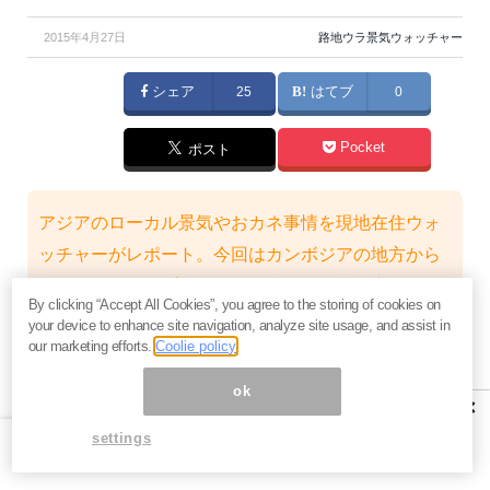
2015年4月27日
路地ウラ景気ウォッチャー
シェア
25
はてブ
0
Pocket
ポスト
アジアのローカル景気やおカネ事情を現地在住ウォ
ッチャーがレポート。今回はカンボジアの地方から
大学進学のためプノンペンに出てきた青年宅にお邪
By clicking “Accept All Cookies”, you agree to the storing of cookies on
魔し、リアルな生活風景を見せてもらいました（取
your device to enhance site navigation, analyze site usage, and assist in
our marketing efforts.
Coolie policy
材・文 / げん 改め けん）
【 取材時の為替レート: 1USドル = 約4,100カンボジ
ok
×
アリエル = 約120円 】
settings
※カンボジアではUSドルが広く通用しています