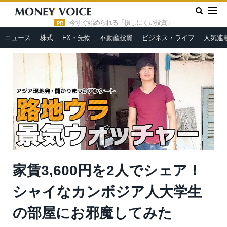
»
»
»
HOME
人気連載
路地ウラ景気ウォッチャー
家賃3,600
円を2人でシェア！シャイなカンボジア人大学生の部屋にお邪魔して
今すぐ始められる「損しにくい投資」
PR
みた
ニュース
株式
FX・先物
不動産投資
ビジネス・ライフ
人気連
家賃3,600円を2人でシェア！
シャイなカンボジア人大学生
の部屋にお邪魔してみた