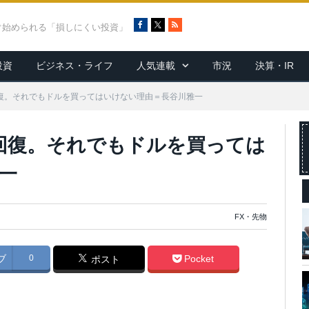
F
X
R
ぐ始められる「損しにくい投資」
a
S
c
S
投資
ビジネス・ライフ
人気連載
市況
決算・IR
e
b
o
復。それでもドルを買ってはいけない理由＝長谷川雅一
o
k
回復。それでもドルを買っては
一
FX・先物
ブ
0
Pocket
ポスト