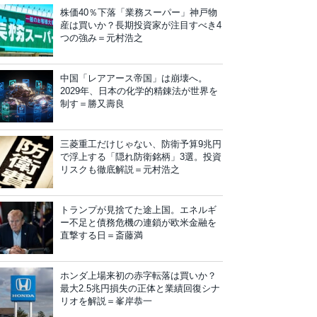
株価40％下落「業務スーパー」神戸物
産は買いか？長期投資家が注目すべき4
つの強み＝元村浩之
中国「レアアース帝国」は崩壊へ。
2029年、日本の化学的精錬法が世界を
制す＝勝又壽良
三菱重工だけじゃない、防衛予算9兆円
で浮上する「隠れ防衛銘柄」3選。投資
リスクも徹底解説＝元村浩之
トランプが見捨てた途上国。エネルギ
ー不足と債務危機の連鎖が欧米金融を
直撃する日＝斎藤満
ホンダ上場来初の赤字転落は買いか？
最大2.5兆円損失の正体と業績回復シナ
リオを解説＝峯岸恭一