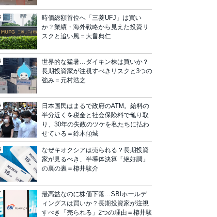
時価総額首位へ「三菱UFJ」は買い
か？業績・海外戦略から見えた投資リ
スクと追い風＝大畠典仁
世界的な猛暑…ダイキン株は買いか？
長期投資家が注視すべきリスクと3つの
強み＝元村浩之
日本国民はまるで政府のATM。給料の
半分近くを税金と社会保険料で毟り取
り、30年の失政のツケを私たちに払わ
せている＝鈴木傾城
なぜキオクシアは売られる？長期投資
家が見るべき、半導体決算「絶好調」
の裏の裏＝栫井駿介
最高益なのに株価下落…SBIホールデ
ィングスは買いか？長期投資家が注視
すべき「売られる」2つの理由＝栫井駿