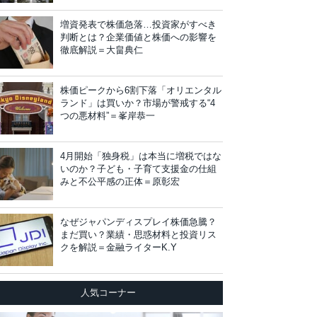
増資発表で株価急落…投資家がすべき
判断とは？企業価値と株価への影響を
徹底解説＝大畠典仁
株価ピークから6割下落「オリエンタル
ランド」は買いか？市場が警戒する“4
つの悪材料”＝峯岸恭一
4月開始「独身税」は本当に増税ではな
いのか？子ども・子育て支援金の仕組
みと不公平感の正体＝原彰宏
なぜジャパンディスプレイ株価急騰？
まだ買い？業績・思惑材料と投資リス
クを解説＝金融ライターK.Y
人気コーナー