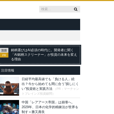
銘柄選びはAI必須の時代に。開発者に聞く
注目
「AI銘柄スクリーナー」が投資の未来を変え
PR
る理由
注目情報
日経平均最高値でも「負ける人」続
出？今から始めても間に合う“損しにく
い”投資術と実践方法
（PR：マーチャン
トブレインズ投資顧問）
中国「レアアース帝国」は崩壊へ。
2029年、日本の化学的精錬法が世界を
制す＝勝又壽良