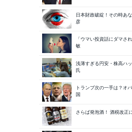
日本財政破綻！その時あ
彦
「ウマい投資話にダマされ
敏
浅薄すぎる円安・株高ハッ
氏
トランプ次の一手は？オ
国
さらば発泡酒！ 酒税改正