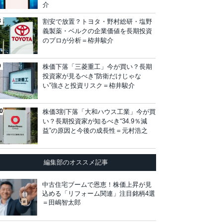
介
割安で放置？トヨタ・野村総研・塩野
義製薬・ベルクの企業価値を長期投資
のプロが分析＝栫井駿介
株価下落「三菱重工」今が買い？長期
投資家が見るべき“防衛だけじゃな
い”強さと投資リスク＝栫井駿介
株価3割下落「大和ハウス工業」今が買
い？長期投資家が知るべき“34.9％減
益”の原因と今後の成長性＝元村浩之
編集部のオススメ記事
中古住宅ブームで恩恵！株価上昇が見
込める「リフォーム関連」注目銘柄4選
＝田嶋智太郎