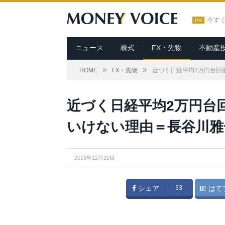
今す
PR
ニュース
株式
FX・先物
不動産
»
»
HOME
FX・先物
近づく日経平均2万円台回
近づく日経平均2万円台
いけない理由＝長谷川雅
2016年12月20日
シェア
33
はて