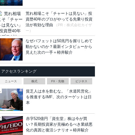
荒れ相場こそ「チャートは見ない」投
資歴40年のプロがやってる先乗り投資
法が有効な理由
（PR：株式会社カイザ
ー）
なぜバフェットは50兆円を握りしめて
動かないのか？最新インタビューから
見えた次の一手＝栫井駿介
アクセスランキング
ニュース
株式
FX・先物
ビジネス
貧乏人は水を飲むな。「水道民営化」
を推進するIMF、次のターゲットは日
本
赤字520億円「資生堂」株は今が買
い？長期投資家が見極めるべき業績悪
化の真因と復活シナリオ＝栫井駿介