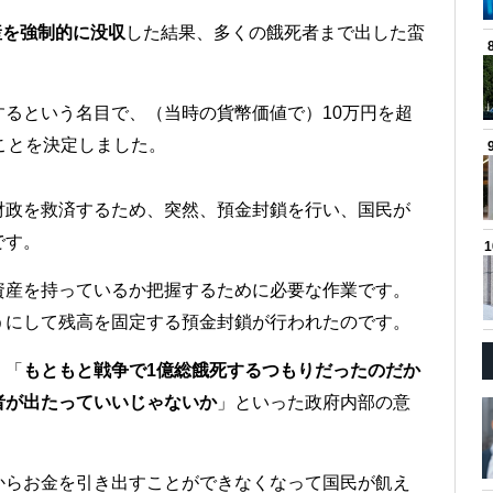
産を強制的に没収
した結果、多くの餓死者まで出した蛮
るという名目で、（当時の貨幣価値で）10万円を超
ことを決定しました。
財政を救済するため、突然、預金封鎖を行い、国民が
です。
資産を持っているか把握するために必要な作業です。
うにして残高を固定する預金封鎖が行われたのです。
、「
もともと戦争で1億総餓死するつもりだったのだか
者が出たっていいじゃないか
」といった政府内部の意
からお金を引き出すことができなくなって国民が飢え