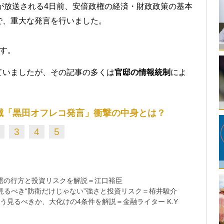
が放送される4日前、安倍政権の経済・財政政策の基本
で、重大な発言を行いました。
です。
ていましたが、その記事の多くは
官邸の情報統制
によ
滅「黒田オフレコ発言」衝撃の中身とは？
3
4
5
需の行方と投資リスクを解説＝江口裕臣
るべき“防衛だけじゃない”強さと投資リスク＝栫井駿介
う見るべきか、大化けの4条件を解説＝金融ライター K.Y