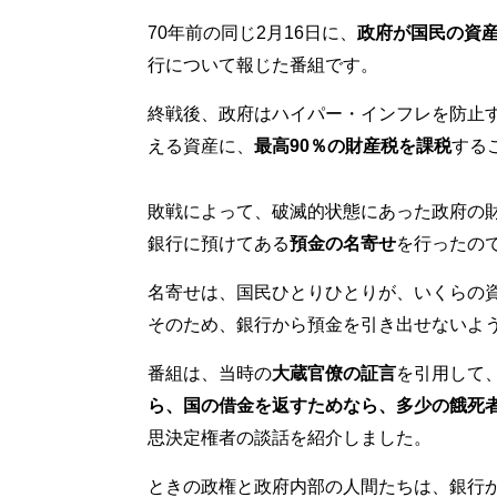
70年前の同じ2月16日に、
政府が国民の資
行について報じた番組です。
終戦後、政府はハイパー・インフレを防止す
える資産に、
最高90％の財産税を課税
する
敗戦によって、破滅的状態にあった政府の
銀行に預けてある
預金の名寄せ
を行ったの
名寄せは、国民ひとりひとりが、いくらの
そのため、銀行から預金を引き出せないよ
番組は、当時の
大蔵官僚の証言
を引用して
ら、国の借金を返すためなら、多少の餓死
思決定権者の談話を紹介しました。
ときの政権と政府内部の人間たちは、銀行