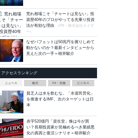
荒れ相場こそ「チャートは見ない」投
資歴40年のプロがやってる先乗り投資
法が有効な理由
（PR：株式会社カイザ
ー）
なぜバフェットは50兆円を握りしめて
動かないのか？最新インタビューから
見えた次の一手＝栫井駿介
アクセスランキング
ニュース
株式
FX・先物
ビジネス
貧乏人は水を飲むな。「水道民営化」
を推進するIMF、次のターゲットは日
本
赤字520億円「資生堂」株は今が買
い？長期投資家が見極めるべき業績悪
化の真因と復活シナリオ＝栫井駿介