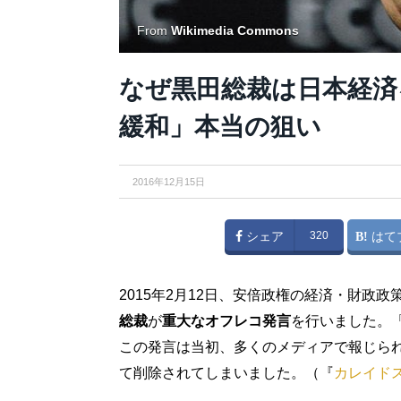
From
Wikimedia Commons
なぜ黒田総裁は日本経済
緩和」本当の狙い
2016年12月15日
シェア
320
はて
2015年2月12日、安倍政権の経済・財政
総裁
が
重大なオフレコ発言
を行いました。
この発言は当初、多くのメディアで報じら
て削除されてしまいました。（『
カレイド