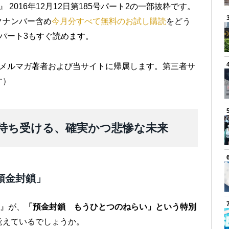
』 2016年12月12日第185号パート2の一部抜粋です。
クナンバー含め
今月分すべて無料のお試し購読
をどう
パート3もすぐ読めます。
はメルマガ著者および当サイトに帰属します。第三者サ
す）
待ち受ける、確実かつ悲惨な未来
預金封鎖」
9』が、
「預金封鎖 もうひとつのねらい」という特別
覚えているでしょうか。