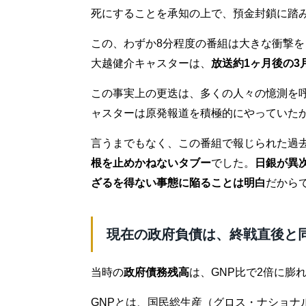
死にすることを承知の上で、預金封鎖に踏
この、わずか8分程度の番組は大きな衝撃
大越健介キャスターは、
放送約1ヶ月後の3
この事実上の更迭は、多くの人々の憶測を
ャスターは原発報道を積極的にやっていた
言うまでもなく、この番組で報じられた過
根を止めかねないタブー
でした。
日銀が異
ざるを得ない事態に陥ることは明白
だから
現在の政府負債は、終戦直後と
当時の
政府債務残高
は、GNP比で2倍に膨
GNPとは、国民総生産（グロス・ナショナ