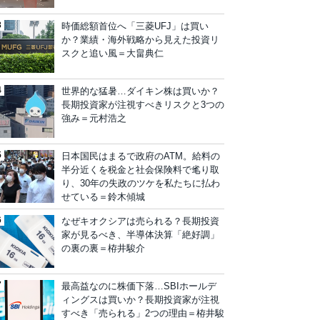
時価総額首位へ「三菱UFJ」は買い
か？業績・海外戦略から見えた投資リ
スクと追い風＝大畠典仁
世界的な猛暑…ダイキン株は買いか？
長期投資家が注視すべきリスクと3つの
強み＝元村浩之
日本国民はまるで政府のATM。給料の
半分近くを税金と社会保険料で毟り取
り、30年の失政のツケを私たちに払わ
せている＝鈴木傾城
なぜキオクシアは売られる？長期投資
家が見るべき、半導体決算「絶好調」
の裏の裏＝栫井駿介
最高益なのに株価下落…SBIホールデ
ィングスは買いか？長期投資家が注視
すべき「売られる」2つの理由＝栫井駿