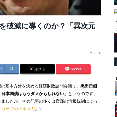
を破滅に導くのか？「異次元
ニュース
ブ
13
Pocket
ポスト
政策の基本方針を決める経済財政諮問会議で、
黒田日銀
「
日本国債はもうダメかもしれない
」というのです。
れましたが、その記事の多くは官邸の情報統制によっ
スコープのメルマガ
』）