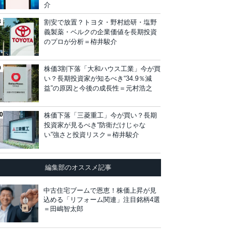
介
割安で放置？トヨタ・野村総研・塩野
義製薬・ベルクの企業価値を長期投資
のプロが分析＝栫井駿介
株価3割下落「大和ハウス工業」今が買
い？長期投資家が知るべき“34.9％減
益”の原因と今後の成長性＝元村浩之
株価下落「三菱重工」今が買い？長期
投資家が見るべき“防衛だけじゃな
い”強さと投資リスク＝栫井駿介
編集部のオススメ記事
中古住宅ブームで恩恵！株価上昇が見
込める「リフォーム関連」注目銘柄4選
＝田嶋智太郎