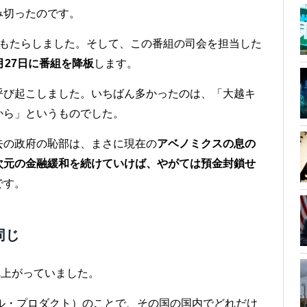
み切ったのです。
をもたらしました。そして、この番組の司会を担当した
月27日に番組を降板
します。
呼び起こしました。いちばん多かったのは、「大越キ
から」というものでした。
去の政府の恥部は、まさに現在の
アベノミクスの息の
次元の金融緩和を続けていけば、やがては預金封鎖せ
です。
同じ
れ上がっていました。
ル・プロダクト）のことで、その国の国内でどれだけ