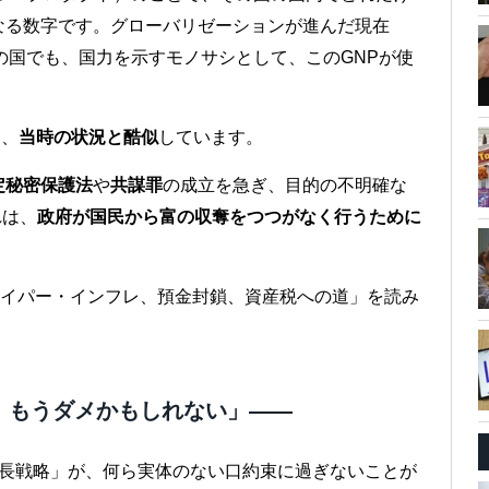
なる数字です。グローバリゼーションが進んだ現在
の国でも、国力を示すモノサシとして、このGNPが使
と、
当時の状況と酷似
しています。
定秘密保護法
や
共謀罪
の成立を急ぎ、目的の不明確な
れは、
政府が国民から富の収奪をつつがなく行うために
ハイパー・インフレ、預金封鎖、資産税への道」を読み
、もうダメかもしれない」――
成長戦略」が、何ら実体のない口約束に過ぎないことが