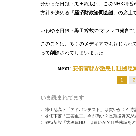
分かった日銀・黒田総裁は、このNHK特番
方針を決める「
経済財政諮問会議
」の席上
いわゆる日銀・黒田総裁の“オフレコ発言”
このことは、多くのメディアでも報じられ
って削除されてしまいました。
Next:
安倍官邸が激怒し証拠隠
1
2
いま読まれてます
株価乱高下「アドバンテスト」は買いか？AI特
株価下落「三菱重工」今が買い？長期投資家が見
優待新設「大黒屋HD」は買いか？仕手株説をど