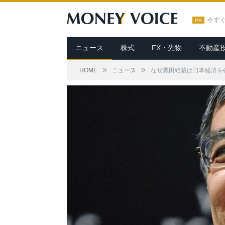
今す
PR
ニュース
株式
FX・先物
不動産
»
»
HOME
ニュース
なぜ黒田総裁は日本経済を