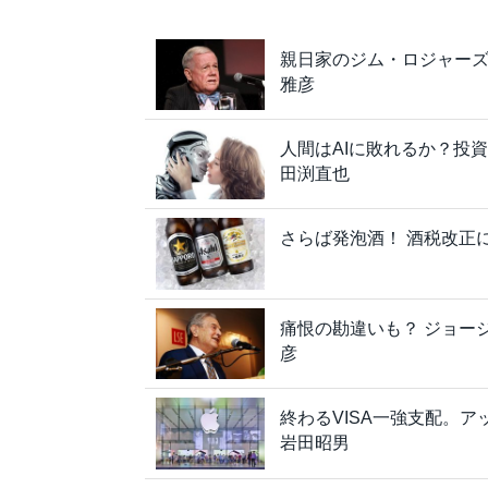
親日家のジム・ロジャー
雅彦
人間はAIに敗れるか？投
田渕直也
さらば発泡酒！ 酒税改正
痛恨の勘違いも？ ジョー
彦
終わるVISA一強支配。
岩田昭男