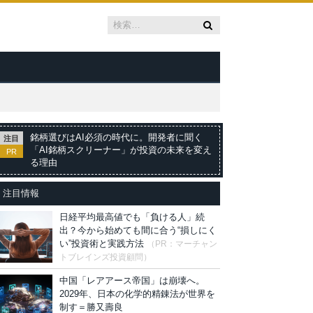
銘柄選びはAI必須の時代に。開発者に聞く
注目
「AI銘柄スクリーナー」が投資の未来を変え
PR
る理由
注目情報
日経平均最高値でも「負ける人」続
出？今から始めても間に合う“損しにく
い”投資術と実践方法
（PR：マーチャン
トブレインズ投資顧問）
中国「レアアース帝国」は崩壊へ。
2029年、日本の化学的精錬法が世界を
制す＝勝又壽良