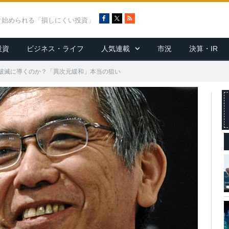
F
X
R
ぐ始められる「損しにくい投資」
a
S
c
S
投資
ビジネス・ライフ
人気連載
市況
決算・IR
e
b
o
破滅に導くのか？「異次元緩和」本当の狙い
o
k