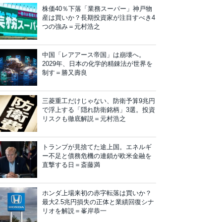
株価40％下落「業務スーパー」神戸物
産は買いか？長期投資家が注目すべき4
つの強み＝元村浩之
中国「レアアース帝国」は崩壊へ。
2029年、日本の化学的精錬法が世界を
制す＝勝又壽良
三菱重工だけじゃない、防衛予算9兆円
で浮上する「隠れ防衛銘柄」3選。投資
リスクも徹底解説＝元村浩之
トランプが見捨てた途上国。エネルギ
ー不足と債務危機の連鎖が欧米金融を
直撃する日＝斎藤満
ホンダ上場来初の赤字転落は買いか？
最大2.5兆円損失の正体と業績回復シナ
リオを解説＝峯岸恭一