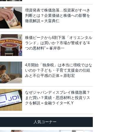
増資発表で株価急落…投資家がすべき
判断とは？企業価値と株価への影響を
徹底解説＝大畠典仁
株価ピークから6割下落「オリエンタル
ランド」は買いか？市場が警戒する“4
つの悪材料”＝峯岸恭一
4月開始「独身税」は本当に増税ではな
いのか？子ども・子育て支援金の仕組
みと不公平感の正体＝原彰宏
なぜジャパンディスプレイ株価急騰？
まだ買い？業績・思惑材料と投資リス
クを解説＝金融ライターK.Y
人気コーナー