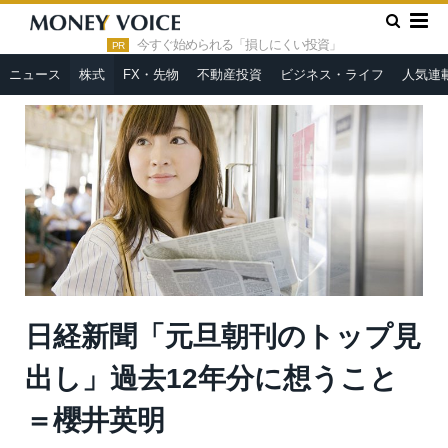
»
»
HOME
株式
日経新聞「元旦朝刊のトップ見出し」過去12
年分に想うこと＝櫻井英明
今すぐ始められる「損しにくい投資」
PR
ニュース
株式
FX・先物
不動産投資
ビジネス・ライフ
人気連
日経新聞「元旦朝刊のトップ見
出し」過去12年分に想うこと
＝櫻井英明