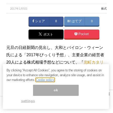
2017年1月5日
株式
シェア
8
はてブ
0
Pocket
ポスト
元旦の日経新聞の見出し、大和とバイロン・ウィーン
氏による「2017年びっくり予想」、主要企業の経営者
20人による株式相場予想などについて、『
兜町カタリ
スト
』の櫻井英明さんが解説します。
By clicking “Accept All Cookies”, you agree to the storing of cookies on
your device to enhance site navigation, analyze site usage, and assist in
our marketing efforts.
Coolie policy
ok
2017年びっくり予想、経営者が占
×
う「有望銘柄」ほか展望まとめ
settings