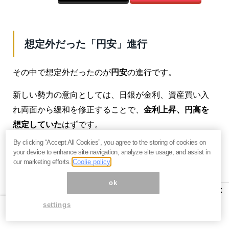
想定外だった「円安」進行
その中で想定外だったのが
円安
の進行です。
新しい勢力の意向としては、日銀が金利、資産買い入
れ両面から緩和を修正することで、
金利上昇、円高を
想定していた
はずです。
By clicking “Accept All Cookies”, you agree to the storing of cookies on
ところが、日銀は
リフレ派を説得するためか、金融緩
your device to enhance site navigation, analyze site usage, and assist in
和を当面続ける、という「フォアード・ガイダンス」
our marketing efforts.
Coolie policy
を提示
し、しかも会見で黒田総裁が
利上げを否定
し、
ok
×
大規模緩和をより長く、強力に進めると説明したた
settings
め、金利低下、円安となりました。
これはトランプ大統領はじめ、新勢力にしてみれば