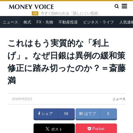
»
»
HOME
ニュース
これはもう実質的な「利上げ」。なぜ日銀
は異例の緩和策修正に踏み切ったのか？＝斎藤満
今すぐ始められる「損しにくい投資」
PR
ニュース
株式
FX・先物
不動産投資
ビジネス・ライフ
人気連
これはもう実質的な「利上
げ」。なぜ日銀は異例の緩和策
修正に踏み切ったのか？＝斎藤
満
2018年8月5日
ニュース
シェア
58
はてブ
0
Pocket
ポスト