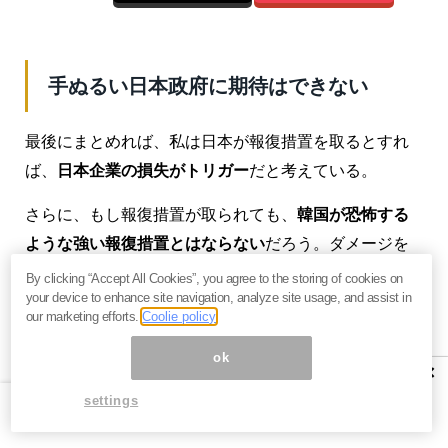
手ぬるい日本政府に期待はできない
最後にまとめれば、私は日本が報復措置を取るとすれ
ば、
日本企業の損失がトリガー
だと考えている。
さらに、もし報復措置が取られても、
韓国が恐怖する
ような強い報復措置とはならない
だろう。ダメージを
与えるのかさえも怪しいところだ。何かの交流の中
By clicking “Accept All Cookies”, you agree to the storing of cookies on
your device to enhance site navigation, analyze site usage, and assist in
止、日本大使の召還など、そんな程度ではないかと思
our marketing efforts.
Coolie policy
える。
ok
×
なので、過度に期待しても、期待外れに終わるのでは
settings
ないだろうか。
（
続きはご購読ください。初月無料です
）