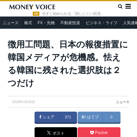
»
»
HOME
ニュース
徴用工問題、日本の報復措置に韓国メディ
アが危機感。怯える韓国に残された選択肢は２つだけ
今すぐ始められる「損しにくい投資」
PR
ニュース
株式
FX・先物
不動産投資
ビジネス・ライフ
人気連
徴用工問題、日本の報復措置に
韓国メディアが危機感。怯え
る韓国に残された選択肢は２
つだけ
2019年3月26日
ニュース
シェア
371
はてブ
0
Pocket
ポスト