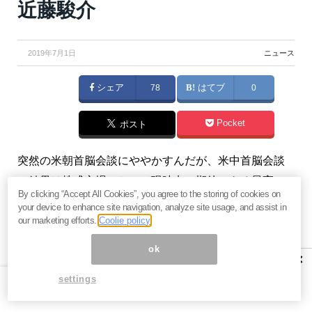
近藤駿介
2019年7月1日
ニュース
シェア
78
はてブ
0
Pocket
ポスト
突然の米朝首脳会談にややかすんだが、米中首脳会談
の結果は株式市場にとって現時点で期待できる最高の
By clicking “Accept All Cookies”, you agree to the storing of cookies on
結果となった。しかし、まだ2つのリスクが残ってい
your device to enhance site navigation, analyze site usage, and assist in
る。（『
元ファンドマネージャー近藤駿介の現場感
our marketing efforts.
Coolie policy
覚
』近藤駿介）
ok
×
※有料メルマガ『
元ファンドマネージャー近藤駿介の現
settings
場感覚
』好評配信中！。興味を持たれた方は、ぜひこ