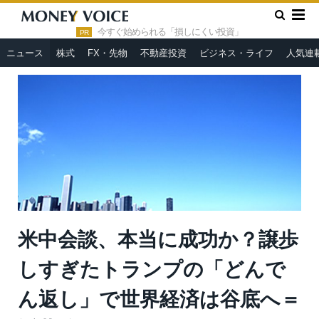
»
»
HOME
ニュース
米中会談、本当に成功か？譲歩しすぎたト
ランプの「どんでん返し」で世界経済は谷底へ＝近藤駿介
今すぐ始められる「損しにくい投資」
PR
ニュース
株式
FX・先物
不動産投資
ビジネス・ライフ
人気連
米中会談、本当に成功か？譲歩
しすぎたトランプの「どんで
ん返し」で世界経済は谷底へ＝